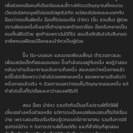
เพื่อช่วยเหลือคนที่เดือดร้อนและชี้ทางให้ดวงวิญญาณที่หลงวน
เวียนในโลกมนุษย์ไม่ยอมไปผุดไปเกิด แต่สองไม่ยอมและบอกกับ
อ๊อดว่าตนเห็นผีหนึ่ง อ๊อดก็ไม่ยอมเชื่อ น้าไหว (จิ้ม ชวนชื่น) ผู้ช่วย
ปราบผีของหนึ่งจึงเอาขี้เถ้าปลุกเสกป้ายตาอ๊อด อ๊อดจึงกลายเป็น
คนเห็นผีไปด้วย สุดท้ายเพราะไม่มีที่ไป สองจึงตัดสินใจรับสืบทอด
อาชีพหมอผีโดยมีอ๊อดและน้าไหวเป็นผู้ช่วย
ปิ๊ง (โม-มนชนก แสงฉายเพียงเพ็ญ) ตำรวจสาวและ
เพื่อนสมัยเด็กที่สองแอบชอบ ปิ๊งกำลังคบอยู่กับหนึ่ง พอรู้ว่าสอง
กลับมาบ้านจึงมาหาและรีบถามถึงหนึ่ง สองบอกว่าหนึ่งตายแล้ว
แต่ปิ๊งไม่เชื่อเพราะว่ายังไม่เจอศพของหนึ่ง สองพยายามยืนยันว่า
หนึ่งตายแล้วจริง ๆ ด้วยการบอกว่าตนเห็นวิญญาณของหนึ่ง แต่
ทำยังไงปิ๊งก็ไม่เชื่อและหาว่าสองสติไม่ดี
สอง อ๊อด น้าไหว รวมตัวกันเป็นแก๊งปราบผีที่ได้ผีพี่
เลี้ยงอย่างหนึ่งช่วยเหลือ แต่การจะเป็นหมอผีของสองก็ไม่ใช่เรื่อง
ง่าย เพราะสองต้องเริ่มเรียนรู้เวทมนตร์คาถาอาคม รวมถึงการใช้
อุปกรณ์ต่าง ๆ ในการปราบผีตั้งแต่ต้น และที่สำคัญที่สุดสอง