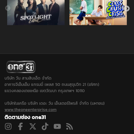
บริษัท วัน สามสิบเอ็ด จำกัด
อาคารจีเอ็มเอ็ม แกรมมี่ เพลส 50 ถนนสุขุมวิท 21 (อโศก)
แขวงคลองเตยเหนือ เขตวัฒนา กรุงเทพฯ 10110
บริษัทในเครือ บริษัท เดอะ วัน เอ็นเตอร์ไพรส์ จำกัด (มหาชน)
www.theoneenterprise.com
ติดตามช่อง one31