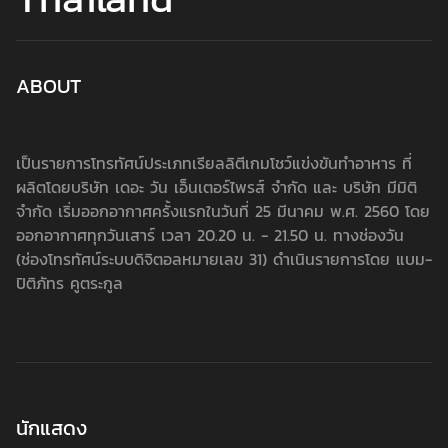
ABOUT
เป็นรายการโทรทัศน์ประเภทเรียลลิตีเกมโชว์แข่งขันทำอาหาร ที่
ผลิตโดยบริษัท เดอะ วัน เอ็นเตอร์ไพรส์ จำกัด และ บริษัท มีมิติ
จำกัด เริ่มออกอากาศครั้งแรกในวันที่ 25 มีนาคม พ.ศ. 2560 โดย
ออกอากาศทุกวันเสาร์ เวลา 20.20 น. - 21.50 น. ทางช่องวัน
(ช่องโทรทัศน์ระบบดิจิตอลหมายเลข 31) ดำเนินรายการโดย แบม-
ปิติภัทร คูตระกูล
นักแสดง