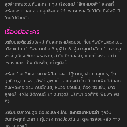
สุขสำราญใจไปกับละคร 1 ทุ่ม เรื่องใหม่
“ลิเกหมอลำ”
ละครที่
พร้อมจะมามอบความสุข&สนุก ให้แฟนๆ ช่องวันได้บันเทิงใจรับปี
ใหม่ไปด้วยกัน
เรื่องย่อละคร
เตรียมเฮต้อนรับปีใหม่ กับละครใหม่สุดม่วน ที่ขนทัพนักแสดงแบบ
เนืองแน่น นำทัพความปัง 3 คู่ผู้บ่าว& ผู้สาวสุดน่าฮัก เต๋า เศรษฐ
พงศ์ ,เซียงเซียง พรสรวง, ลำไย ไหทองคำ, แบงค์ ศรราม น้ำ
เพชร และ แป้ง มิตรชัย, เต๋าภูศิลป์
พร้อมด้วยนักแสดงมากฝีมือ มอส ปฏิภาณ, ฝน ธนสุนทร, นุ๊ก
สุทธิดา,อู๋ นวพล, ลิฟท์ สุพจน์ และแก๊งตัวจี๊ด ที่จะมาเพิ่มสีสันสุด
สับให้ละคร ดรีม กันต์ดนัย, หมวย ชวนชื่น, ต๋อง ชวนชื่น, ยาว
ลูกหยี ,หญิง ธิติกานต์, ไท ธนาวุฒิ, ปริศนา วงศ์ศิริ, พิมพา พร
ศิริ
เตรียมรับความสุข ต้อนรับปีใหม่กับ
ละครลิเกหมอลำ
ทุกวัน
จันทร์-ศุกร์ เวลา 1 ทุ่มตรง ทางช่องวัน 31
ดูละครย้อนหลัง
ทาง
แอปฯ oneD