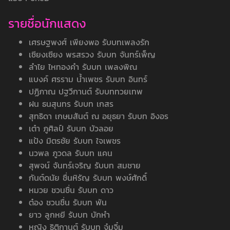
รายชื่อนักแสดง
เศรษฐพงศ์ เพียงพอ รับบทเพลงรัก
เซียงเซียง พรสรวง รับบท จันทร์เพ็ญ
ลำไย ไหทองคำ รับบท เพลงพิณ
แบงค์ ศรราม น้ำเพชร รับบท อินทร์
ปฏิภาณ ปฐวีกานต์ รับบททวยเทพ
ฝน ธนสุนทร รับบท เกสร
สุทธิดา เกษมสันต์ ณ อยุธยา รับบท อิงอร
เต๋า ภูศิลป์ รับบท บัวลอย
แป้ง มิตรชัย รับบท ใจเพชร
นวพล ภูวดล รับบท แคน
สุพจน์ จันทร์เจริญ รับบท สมชาย
กันต์ดนัย ชื่นหิรัญ รับบท พงษ์ศักดิ์
หมวย ชวนชื่น รับบท ดาว
ต๋อง ชวนชื่น รับบท พัน
ยาว ลูกหยี รับบท บักหำ
หญิง ธิติกานต์ รับบท จุ๋มจิ๋ม