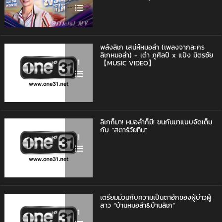
พลังลิเก เสน่ห์หมอลำ (เพลงจากละคร
ลิเกหมอลำ) - เต๋า ภูศิลป์ x แป้ง มิตรชัย
1
【MUSIC VIDEO】
ลิเกก็มา! หมอลำก็มี! ขนกันมาแบบจัดเต็ม
กับ “สตาร์วัยทีน”
1
เตรียมม่วนกับความเป็นตาฮักของผู้บ่าวผู้
สาว “บ้านหมอลำ&บ้านลิเก”
1