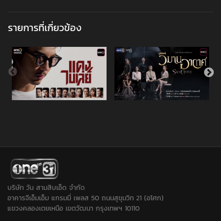
รายการที่เกี่ยวข้อง
บริษัท วัน สามสิบเอ็ด จำกัด
อาคารจีเอ็มเอ็ม แกรมมี่ เพลส 50 ถนนสุขุมวิท 21 (อโศก)
แขวงคลองเตยเหนือ เขตวัฒนา กรุงเทพฯ 10110