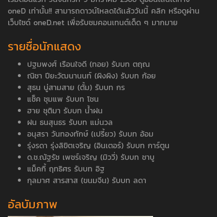
oneD เท่านั้น!! สามารถดาวน์โหลดได้เเล้ววันนี้
คลิก
หรือดูผ่าน
เว็บไซด์
oneD.net
เพื่อรับชมคอนเทนต์เด็ด ๆ มากมาย
รายชื่อนักแสดง
ปฐมพงศ์ เรือนใจดี (ทอย) รับบท ตฤณ
ณิชา ปียะวัฒนานนท์ (ผิงผิง) รับบท ก้อย
สุธน บู่สามสาย (ตั้ม) รับบท กร
แช็ค ชุมแพ รับบท โชน
ฮาย ชุติมา รับบท น้ำฝน
ฝน ธนสุนธร รับบท แม่นวล
อนุสรา วันทองทักษ์ (เปรี้ยว) รับบท อ้อม
รุ่งรดา รุ่งลิขิตเจริญ (อินเตอร์) รับบท การ์ตูน
ด.ช.ณัฐรัช เพชร์เจริญ (มิววี่) รับบท ชาบู
แม็คกี้ ฤทธิศร รับบท อิฐ
กุลมาศ สารสาส (ขนมจีน) รับบท ลดา
อัลบัมภาพ