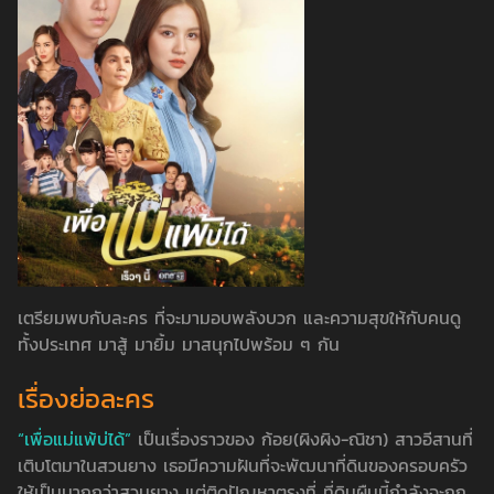
เตรียมพบกับละคร ที่จะมามอบพลังบวก และความสุขให้กับคนดู
ทั้งประเทศ มาสู้ มายิ้ม มาสนุกไปพร้อม ๆ กัน
เรื่องย่อละคร
“เพื่อแม่แพ้บ่ได้”
เป็นเรื่องราวของ ก้อย(ผิงผิง-ณิชา) สาวอีสานที่
เติบโตมาในสวนยาง เธอมีความฝันที่จะพัฒนาที่ดินของครอบครัว
ให้เป็นมากกว่าสวนยาง แต่ติดปัญหาตรงที่ ที่ดินผืนนี้กำลังจะถูก