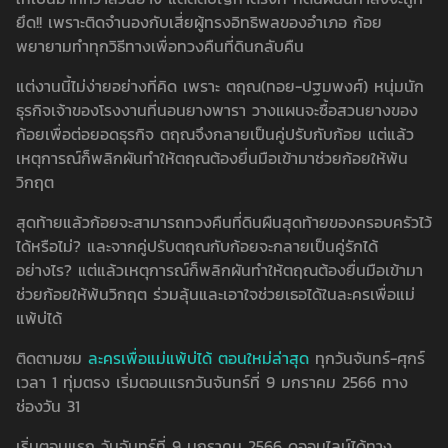
ยึด!! เพราะติดจำนองกับเสี่ยผู้ทรงอิทธิพลของอำเภอ ก้อย
พยายามทำทุกวิธีทางเพื่อทวงคืนที่ดินกลับคืน
แต่งานนี้ไม่ง่ายอย่างที่คิด เพราะ ตฤณ(ทอย-ปฐมพงศ์) หนุ่มนัก
ธุรกิจเจ้าของโรงงานที่นอนยางพารา วางแผนจะซื้อสวนยางของ
ก้อยเพื่อต่อยอดธุรกิจ ตฤณจึงกลายเป็นคู่ปรับกับก้อย แต่แล้ว
เหตุการณ์ก็พลิกผันทำให้ตฤณต้องยื่นมือเข้ามาช่วยก้อยให้พ้น
วิกฤต
สุดท้ายแล้วก้อยจะสามารถทวงคืนที่ดินผืนสุดท้ายของครอบครัวไว้
ได้หรือไม่? และจากคู่ปรับตฤณกับก้อยจะกลายเป็นคู่รักได้
อย่างไร? แต่แล้วเหตุการณ์ก็พลิกผันทำให้ตฤณต้องยื่นมือเข้ามา
ช่วยก้อยให้พ้นวิกฤต ร่วมลุ้นและเอาใจช่วยเธอได้ในละครเพื่อแม่
แพ้บ่ได้
ติดตามชม
ละครเพื่อแม่แพ้บ่ได้ ตอนใหม่ล่าสุด
ทุกวันจันทร์-ศุกร์
เวลา 1 ทุ่มตรง เริ่มตอนแรกวันจันทร์ที่ 9 มกราคม 2566 ทาง
ช่องวัน 31
เริ่มตอนแรก วันจันทร์ที่ 9 มกราคม 2566 ดูออนไลน์ได้ทาง