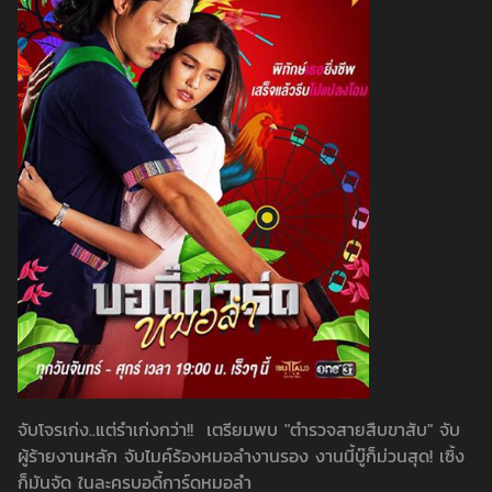
จับโจรเก่ง..แต่รำเก่งกว่า!! เตรียมพบ "ตำรวจสายสืบขาสับ" จับ
ผู้ร้ายงานหลัก จับไมค์ร้องหมอลำงานรอง งานนี้บู๊ก็ม่วนสุด! เซิ้ง
ก็มันจัด ในละครบอดี้การ์ดหมอลำ