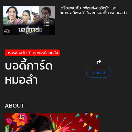
เตรียมพบกับ “พ้อยท์-ชลวิทย์” และ
“แนท-อนิพรณ์” ในละครบอดี้การ์ดหมอลำ
1
ละครช่องวัน 31 ดูละครย้อนหลัง
บอดี้การ์ด
ติดตาม
หมอลำ
ABOUT