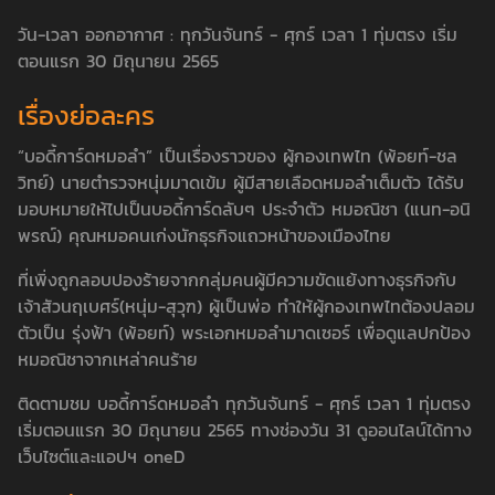
วัน-เวลา ออกอากาศ : ทุกวันจันทร์ - ศุกร์ เวลา 1 ทุ่มตรง เริ่ม
ตอนแรก 30 มิถุนายน 2565
เรื่องย่อละคร
“บอดี้การ์ดหมอลำ” เป็นเรื่องราวของ ผู้กองเทพไท (พ้อยท์-ชล
วิทย์) นายตำรวจหนุ่มมาดเข้ม ผู้มีสายเลือดหมอลำเต็มตัว ได้รับ
มอบหมายให้ไปเป็นบอดี้การ์ดลับๆ ประจำตัว หมอณิชา (แนท-อนิ
พรณ์) คุณหมอคนเก่งนักธุรกิจแถวหน้าของเมืองไทย
ที่เพิ่งถูกลอบปองร้ายจากกลุ่มคนผู้มีความขัดแย้งทางธุรกิจกับ
เจ้าสัวนฤเบศร์(หนุ่ม-สุวุฑ) ผู้เป็นพ่อ ทำให้ผู้กองเทพไทต้องปลอม
ตัวเป็น รุ่งฟ้า (พ้อยท์) พระเอกหมอลำมาดเซอร์ เพื่อดูแลปกป้อง
หมอณิชาจากเหล่าคนร้าย
ติดตามชม บอดี้การ์ดหมอลำ ทุกวันจันทร์ - ศุกร์ เวลา 1 ทุ่มตรง
เริ่มตอนแรก 30 มิถุนายน 2565 ทางช่องวัน 31 ดูออนไลน์ได้ทาง
เว็บไซต์และแอปฯ oneD