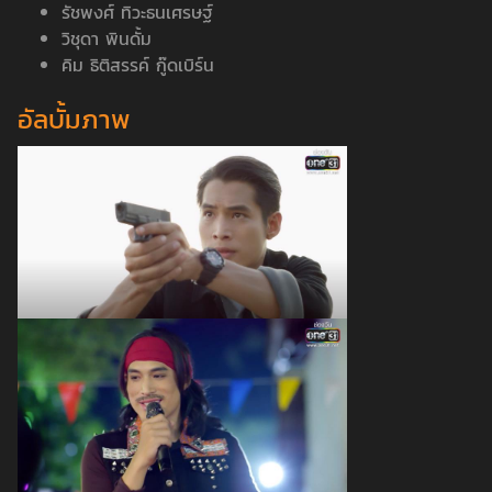
รัชพงศ์ ทิวะธนเศรษฐ์
วิชุดา พินดั้ม
คิม ธิติสรรค์ กู๊ดเบิร์น
อัลบั้มภาพ