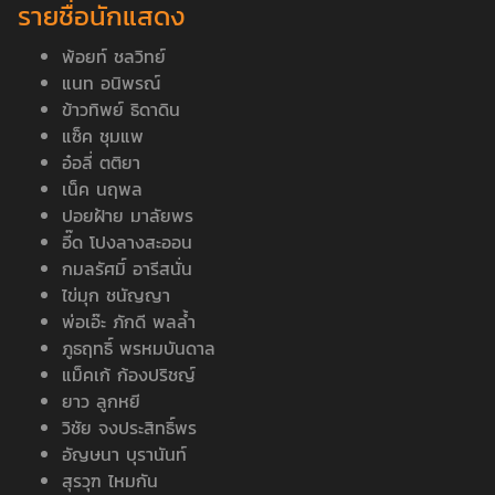
รายชื่อนักแสดง
พ้อยท์ ชลวิทย์
แนท อนิพรณ์
ข้าวทิพย์ ธิดาดิน
แซ็ค ชุมแพ
อ๋อลี่ ตติยา
เน็ค นฤพล
ปอยฝ้าย มาลัยพร
อี๊ด โปงลางสะออน
กมลรัศมิ์ อารีสนั่น
ไข่มุก ชนัญญา
พ่อเอ๊ะ ภักดี พลล้ำ
ภูธฤทธิ์ พรหมบันดาล
แม็คเก้ ก้องปริชญ์
ยาว ลูกหยี
วิชัย จงประสิทธิ์พร
อัญษนา บุรานันท์
สุรวุฑ ไหมกัน