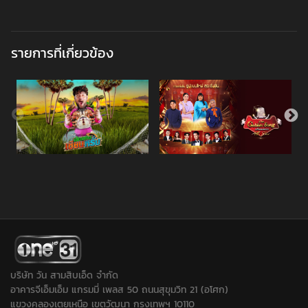
รายการที่เกี่ยวข้อง
บริษัท วัน สามสิบเอ็ด จำกัด
อาคารจีเอ็มเอ็ม แกรมมี่ เพลส 50 ถนนสุขุมวิท 21 (อโศก)
แขวงคลองเตยเหนือ เขตวัฒนา กรุงเทพฯ 10110