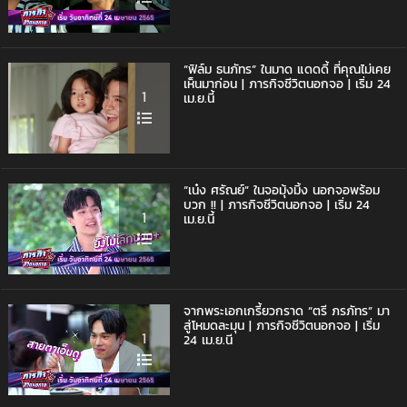
“ฟิล์ม ธนภัทร” ในมาด แดดดี้ ที่คุณไม่เคย
เห็นมาก่อน | ภารกิจชีวิตนอกจอ | เริ่ม 24
1
เม.ย.นี้
“เน๋ง ศรัณย์” ในจอมุ้งมิ้ง นอกจอพร้อม
บวก !! | ภารกิจชีวิตนอกจอ | เริ่ม 24
1
เม.ย.นี้
จากพระเอกเกรี้ยวกราด “ตรี ภรภัทร” มา
สู่โหมดละมุน | ภารกิจชีวิตนอกจอ | เริ่ม
1
24 เม.ย.นี