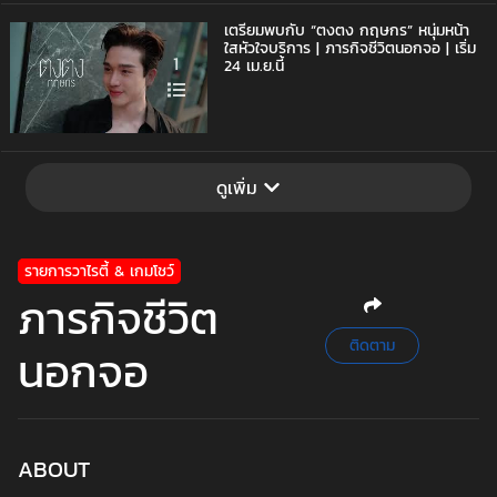
เตรียมพบกับ “ตงตง กฤษกร” หนุ่มหน้า
ใสหัวใจบริการ | ภารกิจชีวิตนอกจอ | เริ่ม
1
24 เม.ย.นี้
ดูเพิ่ม
รายการวาไรตี้ & เกมโชว์
ภารกิจชีวิต
ติดตาม
นอกจอ
ABOUT