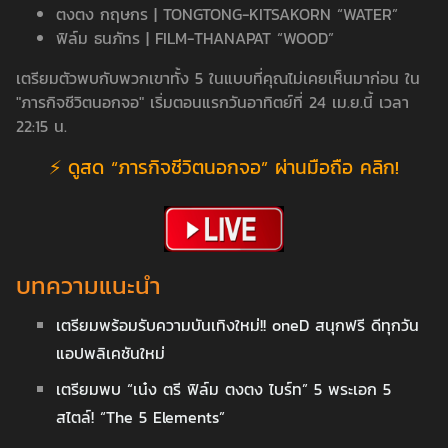
ตงตง กฤษกร | TONGTONG-KITSAKORN “WATER”
ฟิล์ม ธนภัทร | FILM-THANAPAT “WOOD”
เตรียมตัวพบกับพวกเขาทั้ง 5 ในแบบที่คุณไม่เคยเห็นมาก่อน ใน
"ภารกิจชีวิตนอกจอ" เริ่มตอนแรกวันอาทิตย์ที่ 24 เม.ย.นี้ เวลา
22:15 น.
⚡ ดูสด “ภารกิจชีวิตนอกจอ” ผ่านมือถือ คลิก!
บทความแนะนำ
เตรียมพร้อมรับความบันเทิงใหม่!! oneD สนุกฟรี ดีทุกวัน
แอปพลิเคชันใหม่
เตรียมพบ “เน๋ง ตรี ฟิล์ม ตงตง ไบร์ท” 5 พระเอก 5
สไตล์! “The 5 Elements”