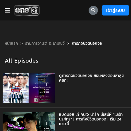
\
เข้าสู่ระบบ
หน้าแรก
รายการวาไรตี้ & เกมโชว์
ภารกิจชีวิตนอกจอ
All Episodes
ดูภารกิจชีวิตนอกจอ ย้อนหลังตอนล่าสุด
คลิก!
1
แบดบอย เท่ กินใจ น่ารัก มีเสน่ห์ “ไบร์ท
นรภัทร” | ภารกิจชีวิตนอกจอ | เริ่ม 24
1
เม.ย.นี้