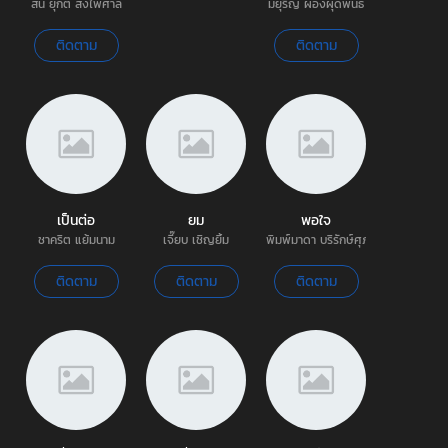
สน ยุกต์ ส่งไพศาล
มยุริญ ผ่องผุดพันธ์
ติดตาม
ติดตาม
เป็นต่อ
ยม
พอใจ
ชาคริต แย้มนาม
เจี๊ยบ เชิญยิ้ม
พิมพ์มาดา บริรักษ์ศุภกร | พิมพ์
ติดตาม
ติดตาม
ติดตาม