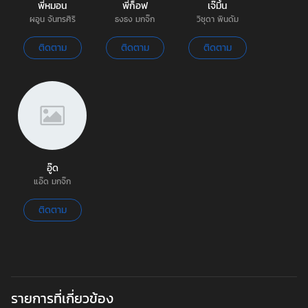
พี่หมอน
พี่ก็อฟ
เจ๊มิ้น
ผอูน จันทรศิริ
ธงธง มกจ๊ก
วิชุดา พินดัม
ติดตาม
ติดตาม
ติดตาม
อู๊ด
แอ๊ด มกจ๊ก
ติดตาม
รายการที่เกี่ยวข้อง