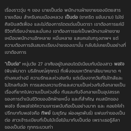
เรื่องราววุ่น ๆ ของ นายเป็นต่อ พนักงานฝ่ายขายของนิตยสาร
รายเดือน สำหรับคนเมืองหลวง
เป็นต่อ
(ชาคริต แย้มนาม) ไม่ใช่
ศิลปินสติเฟื่อง และไม่ต้องการโดดเด่นเป็นดารา เขาต้องการแค่มี
ชีวิตที่เรียบง่ายและมั่นคง เขาต้องการแค่เป็นพนักงานฝ่ายขาย
เหมือนพนักงานอีกหลาย หมื่นหลาย แสนคนในกรุงเทพฯ แต่
ความต้องการอันสมถะเรียบง่ายของเขานั้น กลับไม่เคยเป็นอย่างที่
เขาต้องการ
"เป็นต่อ"
หนุ่มวัย 27 อาศัยอยู่ในคอนโดมิเนียมกับน้องสาว
พอใจ
(พิมพ์มาดา บริลักษณ์ศุภกร) ที่เพิ่งจบมหาวิทยาลัยมาหมาด ๆ
ต่างคนต่างมี ความรักและห่วงใยกัน แต่เนื่องจากวัยที่ไม่ใกล้และ
ไม่ไกลกันนัก การแสดงความรักและความเป็นห่วงกันจึงกลายเป็น
เรื่องที่ยากไปความเป็นห่วงซึ่ง กันและกันจึงกลายเป็นอุปสรรค
ของการดำเนินชีวิตของอีกฝ่ายหนึ่ง และที่สำคัญ คนสนิทของ
พอใจ ซึ่งพอใจให้ความเคารพนับถือเป็นอย่างมาก และ คอยให้คำ
ปรึกษากับพอใจคือ
ทิพย์
(มยุริญ ผ่องผุดพันธ์) แฟนเก่าของเป็น
ต่อ สาวเจ้าระเบียบที่เป็นไม้เบื่อไม้เมากับเป็นต่อ เพราะเธอรู้ลีลา
ของเป็นต่อ ทุกกระบวนท่า