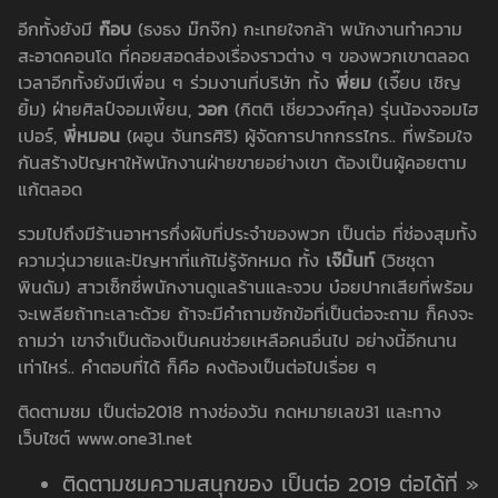
อีกทั้งยังมี
ก๊อบ
(ธงธง ม๊กจ๊ก) กะเทยใจกล้า พนักงานทำความ
สะอาดคอนโด ที่คอยสอดส่องเรื่องราวต่าง ๆ ของพวกเขาตลอด
เวลาอีกทั้งยังมีเพื่อน ๆ ร่วมงานที่บริษัท ทั้ง
พี่ยม
(เจี๊ยบ เชิญ
ยิ้ม) ฝ่ายศิลป์จอมเพี้ยน,
วอก
(กิตติ เชี่ยววงศ์กุล) รุ่นน้องจอมไฮ
เปอร์,
พี่หมอน
(ผอูน จันทรศิริ) ผู้จัดการปากกรรไกร.. ที่พร้อมใจ
กันสร้างปัญหาให้พนักงานฝ่ายขายอย่างเขา ต้องเป็นผู้คอยตาม
แก้ตลอด
รวมไปถึงมีร้านอาหารกึ่งผับที่ประจำของพวก เป็นต่อ ที่ซ่องสุมทั้ง
ความวุ่นวายและปัญหาที่แก้ไม่รู้จักหมด ทั้ง
เจ๊มิ้นท์
(วิชชุดา
พินดัม) สาวเซ็กซี่พนักงานดูแลร้านและจวบ บ๋อยปากเสียที่พร้อม
จะเพลียถ้าทะเลาะด้วย ถ้าจะมีคำถามซักข้อที่เป็นต่อจะถาม ก็คงจะ
ถามว่า เขาจำเป็นต้องเป็นคนช่วยเหลือคนอื่นไป อย่างนี้อีกนาน
เท่าไหร่.. คำตอบที่ได้ ก็คือ คงต้องเป็นต่อไปเรื่อย ๆ
ติดตามชม เป็นต่อ2018 ทางช่องวัน กดหมายเลข31 และทาง
เว็บไซต์ www.one31.net
ติดตามชมความสนุกของ เป็นต่อ 2019 ต่อได้ที่ »