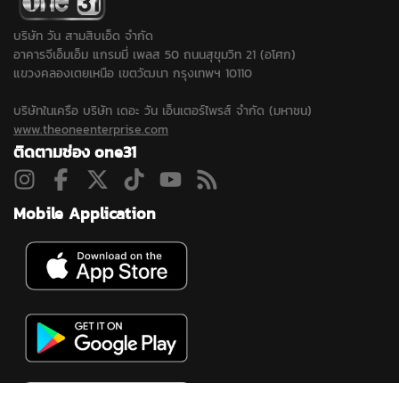
บริษัท วัน สามสิบเอ็ด จำกัด
อาคารจีเอ็มเอ็ม แกรมมี่ เพลส 50 ถนนสุขุมวิท 21 (อโศก)
แขวงคลองเตยเหนือ เขตวัฒนา กรุงเทพฯ 10110
บริษัทในเครือ บริษัท เดอะ วัน เอ็นเตอร์ไพรส์ จำกัด (มหาชน)
www.theoneenterprise.com
ติดตามช่อง one31
Mobile Application