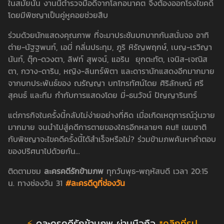
ในสมัยนั้น งานนี้ตำรวจมือดีจากโลกอนาคต จึงต้องออกโรงไขคดี
โดยมีพิชญาเป็นคู่หูคอยช่วยสืบ
ร่วมด้วยนักแสดงคุณภาพ ที่จะมาประชันบทบาทกันสนั่นจอ อาทิ
ต่าย-นัฐฐพนท์, เอมี่ กลิ่นประทุม, ภูริ หิรัญพฤกษ์, เบญ-เรวิญา
นันท์, ตุ๊ก-ดวงตา, ลิฟท์ สุพจน์, แอริน ยุกตะทัต, เจนิส-เจณิส
ตา, กวาง-ดาริน, หญิง-ลินทร์พิตา และดารานักแสดงอีกมากมาย
จากบทประพันธ์ของ ณรัญญา บทโทรทัศน์โดย ศิริลักษณ์ ศรี
สุคนธ์ และทีม กำกับการแสดงโดย มี่-ธนวัจน์ ปัญญารินทร์
แต่ภารกิจในครั้งนี้กลับไม่ง่ายอย่างที่คิด เมื่อเกิดเหตุการณ์วุ่นวาย
มากมาย จนนำไปสู่คดีการตายของใครอีกหลายๆ คน!! เขมชาติ
กับพิชญาจะไขคดีครั้งนี้ได้สำเร็จหรือไม่? ร่วมข้ามภพค้นหาคำตอบ
ของปริศนาไปด้วยกัน...
ติดตามชม
ละครคดีรักข้ามภพ
ทุกวันพุธ-พฤหัสบดี เวลา 20:15
น. ทางช่องวัน 31
#ละครดีดูที่ช่องวัน
⚡
ดูละครคดีรักข้ามภพ ผ่านมือถือ
*คลิกที่รูป