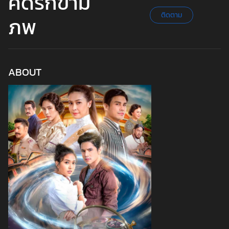
คดีรักข้าม
ติดตาม
ภพ
ABOUT