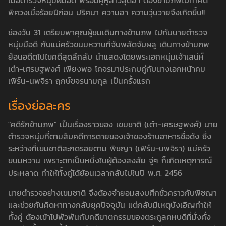
เมื่อตำรวจหนุ่มฝีมือดี พร้อมคู่หูสาวสุดฮา ต้องข้ามภพไปทำคดี
พิศวงเมื่อร้อยปีก่อน ปริศนา ความฮา ความวุ่นวายจึงเกิดขึ้น!!
ช่องวัน 31 เตรียมพาคุณผู้ชมเดินทางข้ามภพ ไปกับนายตำรวจ
หนุ่มมือดี กับแม่ครัวขนมหวานที่จับพลัดจับผลู เดินทางข้ามภพ
ย้อนอดีตไปไขคดีสุดลึกลับ นำแสดงโดยพระเอกหนุ่มเจ้าเสน่ห์
เต๋า-เศรษฐพงศ์ เพียงพอ โคจรมาประกบคู่กับนางเอกหน้าคม
เฟิร์น-นพจิรา ฤกษ์ขจรนามกุล เป็นครั้งแรก
เรื่องย่อละคร
"คดีรักข้ามภพ" เป็นเรื่องราวของ เขมชาติ (เต๋า-เศรษฐพงศ์) นาย
ตำรวจหนุ่มที่ตามสืบคดีการตายของเจ้าของร้านอาหารชื่อดัง ซึ่ง
ระหว่างที่เขมชาติสะกดรอยตาม พิชญา (เฟิร์น-นพจิรา) แม่ครัว
ขนมหวาน เพราะตกเป็นหนึ่งในผู้ต้องสงสัย จู่ๆ ก็เกิดเหตุการณ์
ประหลาด ทำให้ทั้งคู่ได้ย้อนเวลากลับไปในปี พ.ศ. 2456
นายตำรวจอย่างเขมชาติ จึงต้องจำยอมสงบศึกชั่วคราวกับพิชญา
และช่วยกันคิดหาทางกลับยุคปัจจุบัน แต่กลับมีเหตุบังเอิญทำให้
ทั้งคู่ ต้องเข้าไปพัวพันกับคดีฆาตกรรมของตระกูลคหบดีที่มั่งคั่ง