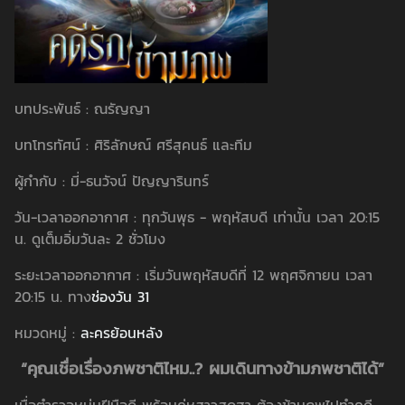
บทประพันธ์ : ณรัญญา
บทโทรทัศน์ : ศิริลักษณ์ ศรีสุคนธ์ และทีม
ผู้กำกับ : มี่-ธนวัจน์ ปัญญารินทร์
วัน-เวลาออกอากาศ : ทุกวันพุธ -​ พฤหัสบดี เท่านั้น เวลา 20:15
น. ดูเต็มอิ่มวันละ 2 ชั่วโมง
ระยะเวลาออกอากาศ : เริ่มวันพฤหัสบดีที่ 12 พฤศจิกายน เวลา
20:15 น. ทาง
ช่องวัน 31
หมวดหมู่ :
ละครย้อนหลัง
“คุณเชื่อเรื่องภพชาติไหม..? ผมเดินทางข้ามภพชาติได้”