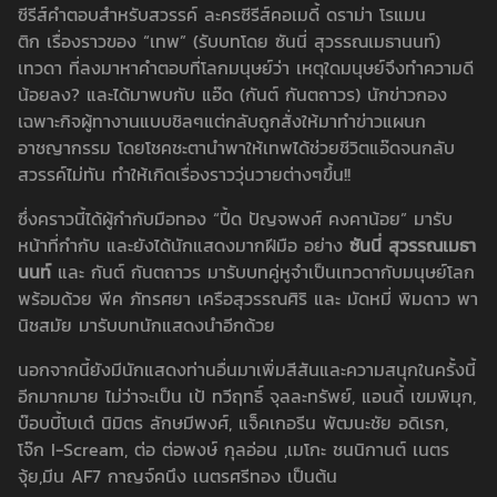
ซีรีส์คำตอบสำหรับสวรรค์ ละครซีรีส์คอเมดี้ ดราม่า โรแมน
ติก เรื่องราวของ “เทพ” (รับบทโดย ซันนี่ สุวรรณเมธานนท์)
เทวดา ที่ลงมาหาคำตอบที่โลกมนุษย์ว่า เหตุใดมนุษย์จึงทำความดี
น้อยลง? และได้มาพบกับ แอ๊ด (กันต์ กันตถาวร) นักข่าวกอง
เฉพาะกิจผู้ทางานแบบชิลๆแต่กลับถูกสั่งให้มาทำข่าวแผนก
อาชญากรรม โดยโชคชะตานำพาให้เทพได้ช่วยชีวิตแอ๊ดจนกลับ
สวรรค์ไม่ทัน ทำให้เกิดเรื่องราววุ่นวายต่างๆขึ้น!!
ซึ่งคราวนี้ได้ผู้กำกับมือทอง “ปี้ด ปัญจพงศ์ คงคาน้อย” มารับ
หน้าที่กำกับ และยังได้นักแสดงมากฝีมือ อย่าง
ซันนี่ สุวรรณเมธา
นนท์
และ กันต์ กันตถาวร มารับบทคู่หูจำเป็นเทวดากับมนุษย์โลก
พร้อมด้วย พีค ภัทรศยา เครือสุวรรณศิริ และ มัดหมี่ พิมดาว พา
นิชสมัย มารับบทนักแสดงนำอีกด้วย
นอกจากนี้ยังมีนักแสดงท่านอื่นมาเพิ่มสีสันและความสนุกในครั้งนี้
อีกมากมาย ไม่ว่าจะเป็น เป้ ทวีฤทธิ์ จุลละทรัพย์, แอนดี้ เขมพิมุก,
บ๊อบบี้โบเต๋ นิมิตร ลักษมีพงศ์, แจ็คเกอรีน พัฒนะชัย อดิเรก,
โจ๊ก I-Scream, ต่อ ต่อพงษ์ กุลอ่อน ,เมโกะ ชนนิกานต์ เนตร
จุ้ย,มีน AF7 กาญจ์คนึง เนตรศรีทอง เป็นต้น