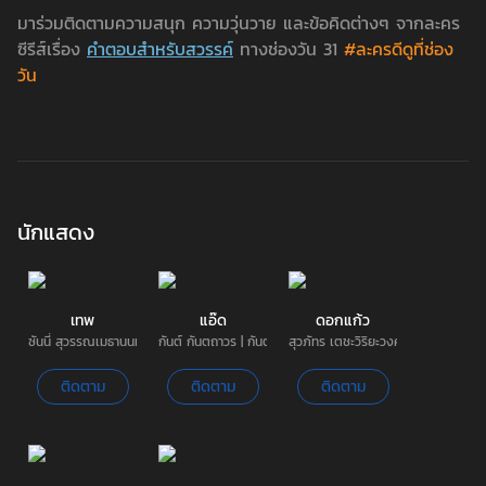
มาร่วมติดตามความสนุก ความวุ่นวาย และข้อคิดต่างๆ จากละคร
ซีรีส์เรื่อง
คำตอบสำหรับสวรรค์
ทางช่องวัน 31
#ละครดีดูที่ช่อง
วัน
นักแสดง
เทพ
แอ๊ด
ดอกแก้ว
ซันนี่ สุวรรณเมธานนท์
กันต์ กันตถาวร | กันต์
สุวภัทร เตชะวิริยะวงศ์ | พิม
ติดตาม
ติดตาม
ติดตาม