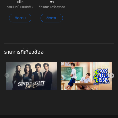
แป้ง
ดา
ฉายนันทน์ มโนมัยสันติภาพ | แอม
ภัทรศยา เครือสุวรรณศิริ | พีค
ติดตาม
ติดตาม
รายการที่เกี่ยวข้อง