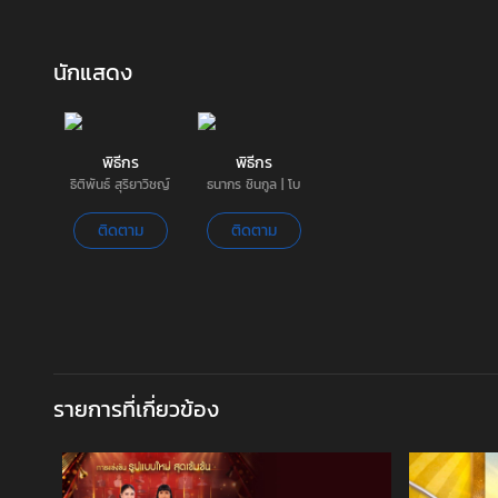
นักแสดง
พิธีกร
พิธีกร
ธิติพันธ์ สุริยาวิชญ์
ธนากร ชินกูล | โบ
ติดตาม
ติดตาม
รายการที่เกี่ยวข้อง