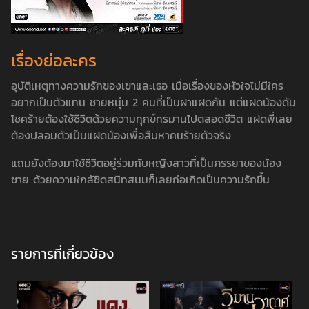
เรื่องย่อละคร
อุบัติเหตุทางความรักของเขาและเธอ เมื่อเรื่องของหัวใจไม่มีใคร
อยากเป็นตัวแทน ชายหนุ่ม 2 คนที่เป็นฝาแฝดกัน แต่แฝดน้องดัน
โชคร้ายต้องใช้ชีวิตด้วยความทุกข์ทรมานไปตลอดชีวิต แฝดพี่เลย
ต้องปลอมตัวเป็นแฝดน้องเพื่อสืบหาคนร้ายตัวจริง
แถมยังต้องมาใช้ชีวิตอยู่ร่วมกับหญิงสาวที่เป็นภรรยาของน้อง
ชาย ด้วยความใกล้ชิดสนิทสนมก็เลยก่อเกิดเป็นความรักขึ้น
รายการที่เกี่ยวข้อง