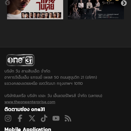
บริษัท วัน สามสิบเอ็ด จำกัด
อาคารจีเอ็มเอ็ม แกรมมี่ เพลส 50 ถนนสุขุมวิท 21 (อโศก)
แขวงคลองเตยเหนือ เขตวัฒนา กรุงเทพฯ 10110
บริษัทในเครือ บริษัท เดอะ วัน เอ็นเตอร์ไพรส์ จำกัด (มหาชน)
www.theoneenterprise.com
ติดตามช่อง one31
Mobile Application