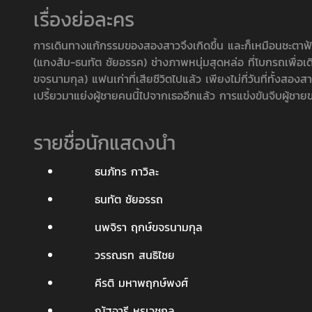
เรื่องย่อละคร
การเดินทางแก้กรรมของสองสาวจึงเกิดขึ้น และก็เหมือนชะตาฟ้า
(แกงส้ม-ธนทัต ชัยอรรค) ช่างภาพหนุ่มสุดหล่อ ที่โบกรถเพื่อเ
ขจรนามกุล) แฟนเก่าที่เสียชีวิตไปแล้ว เพียงไม่กี่วันที่ทั้งสองสาวไ
เปรี้ยวมาแย่งผู้ชายคนนี้ไปจากเธออีกแล้ว การแข่งขันจีบผู้ชายขอ
รายชื่อนักแสดงนำ
ธนภัทร กาวิละ
ธนทัต ชัยอรรถ
นพจิรา ฤกษ์ขจรนามกุล
วรรณรท สนธิไชย
คีรติ มหาพฤกษ์พงศ์
ณัฐจารี หรเวชกุล