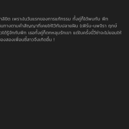
ลิขิต เพราะในวันแรกของการแก้กรรม ทั้งคู่ก็ได้พบกับ พีท
ดินทางตามคำสัญญาที่เคยให้ไว้กับปลายฝัน (เฟิร์น-นพจิรา ฤกษ์
ด้รู้จักกับพีท เธอทั้งคู่ก็ตกหลุมรักเขา แต่ในครั้งนี้วีซ่าจะไม่ยอมให้
งสองเพื่อนซี้สาวจึงเกิดขึ้น !