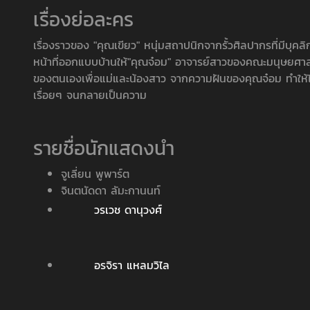
เรื่องย่อละคร
เรื่องราวของ "คุณเขียว" หนุ่มสถาปนิกจากรั้วศิลปากรที่มีบุคลิ
หน้าที่ออกแบบบ้านให้"คุณจ๋อม" อาจารย์สาวของคณะมนุษยศาสตร
ของตนเองเพื่อแม่และน้องสาว จากความฝันของคุณจ๋อม ทำให้ได้มา
เรื่อยๆ จนกลายเป็นความ
รายชื่อนักแสดงนำ
จูเลี่ยน พูพาร์ต
จินตนัดดา ลัมะกานนท์
วรเวช ดานุวงศ์
อรจิรา แหลมวิไล