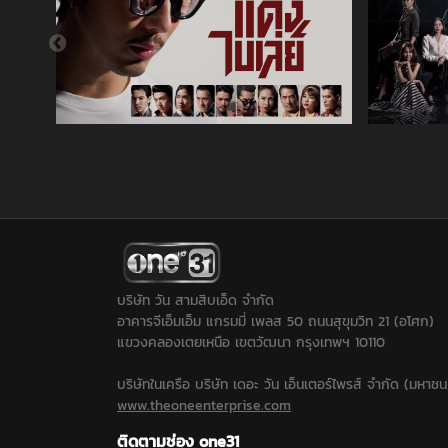
บริษัท วัน สามสิบเอ็ด จำกัด
อาคารจีเอ็มเอ็ม แกรมมี่ เพลส 50 ถนนสุขุมวิท 21 (อโศก)
แขวงคลองเตยเหนือ เขตวัฒนา กรุงเทพฯ 10110
บริษัทในเครือ บริษัท เดอะ วัน เอ็นเตอร์ไพรส์ จำกัด (มหาชน
www.theoneenterprise.com
ติดตามช่อง one31