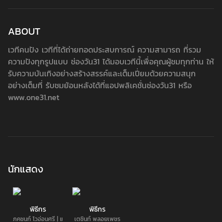
ABOUT
เวทีคนปัง เวทีที่ได้ถ่ายทอดประสบการณ์ ความสามารถ ที่รวม
ความปังทุกรูปแบบ ช่องวัน31 ได้มอบเวทีนี้เพื่อคุณผู้ชมทุกท่าน ให้
รับความบันเทิงอย่างสร้างสรรค์และเต็มเปี่ยมด้วยความสนุก
อย่างเต็มที่ รับชมย้อนหลังได้ที่แอปพลิเคชั่นช่องวัน31 หรือ
www.one31.net
นักแสดง
พิธีกร
พิธีกร
ภคชนก์ โวอ่อนศรี | แฟรงค์
เตชินท์ พลอยเพชร