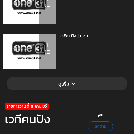
เวทีคนปัง | EP.3
1
ดูเพิ่ม
รายการวาไรตี้ & เกมโชว์
เวทีคนปัง
ติดตาม