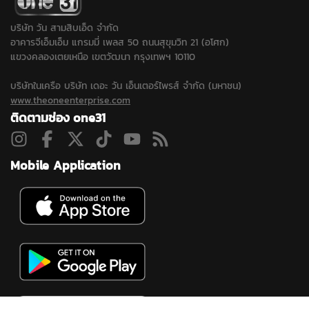
บริษัท วัน สามสิบเอ็ด จำกัด
อาคารจีเอ็มเอ็ม แกรมมี่ เพลส 50 ถนนสุขุมวิท 21 (อโศก)
แขวงคลองเตยเหนือ เขตวัฒนา กรุงเทพฯ 10110
บริษัทในเครือ บริษัท เดอะ วัน เอ็นเตอร์ไพรส์ จำกัด (มหาชน)
www.theoneenterprise.com
ติดตามช่อง one31
Mobile Application