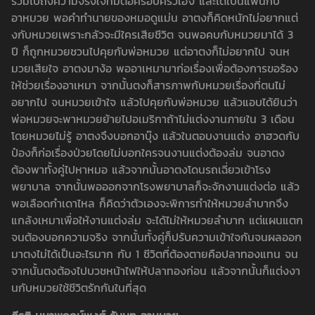
รวมไปถึงความจริงใจที่มีต่อครอบครัวเฮง และได้เป็นแฟนกับ
อาหมวย พอคำทำนายของหมอดูแม่น อาตงก็คิดหนักไม่อยากแต่
งกับหมวยเพราะกลัวจะมีใครเสียชีวิต จนพอคบกับหมวยมาได้ 3
ปี ก็ถูกหมวยชวนไปคุยกับพ่อหมวย แต่อาตงก็ไม่อยากไป จนห
มวยเสียใจ อาตงมาง้อ พออาเหมามาก่อเรื่องเพื่อต้องการขอร้อง
ให้ช่วยเรื่องอาเหมา จากนั้นตงก็สารภาพกับหมวยเรื่องที่ตนไม่
อยากไป จนหมวยเข้าใจ แล้วไปคุยกับพ่อหมวย แล้วแอบได้ยินว่า
พ่อหมวยจะพาหมวยย้ายไปอเมริกาถ้าไม่แต่งงานภายใน 3 เดือน
โดยหมวยไม่รู้ อาตงจึงบอกอาบุ๊ง แล้วในตอบงานแต่ง อาฮวดกับ
ป๋องก็ก่อเรื่องป่วยโดยไม่บอกใครจนงานแต่งต้องล่ม จนอาตง
ต้องพาทั้งคู่ไปหาหมอ แล้วจากนั้นอาตงโดนรถเฉี่ยวเข้าโรง
พยาบาล จากนั้นพอออกจากโรงพยาบาลก็จะจักงานแต่งต่อ แล้ว
พอเลือดกำเดาไหล ก็คิดว่าตัวเองจะพิการทำให้หมวยลำบากจึง
แกล้งเหมาเพื่อให้งานแต่งล่ม จะได้ไม่ให้หมวยลำบาก แต่แผนแตก
จนต้องบอกความจริง จากนั้นทั้งคู่ก็ปรับความเข้าใจกันจนผลออก
มาตงไม่ได้เป็นอะไรมาก กับ 1 ชีวิตที่ต้องตายคือปลาทองแทน จน
จากนั้นตงต้องไปบวชหน้าไฟให้ปลาทองก่อน แล้วจากนั้นก็แต่งงา
นกับหมวยใช้ชีวิตรักกันในที่สุด