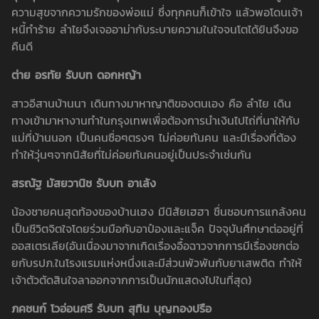
ความสุขจากความรักของพ่อแม่ ซึ่งทุกคนก็เข้าใจ แล้วพอโดนเจ้า
หนี้ทำร้าย ลำไยจึงเจออาม่ากับระบายความในใจจนโตได้ยินจึงขอ
คืนดี
ต่าย อรทัย รับบท ดอกหญ้า
สาวอีสานบ้านนา เดินทางมาหาญาติของตนเอง คือ ลำไย เดิน
ทางเข้ามาหางานทำในกรุงเทพเพื่อต้องการนำเงินไปไถ่ที่นาให้กับ
แม่ที่บ้านนอก เป็นคนซื่อๆตรงๆ ไม่ค่อยทันคน และมีเรื่องที่ต้อง
ทำให้วุ่นๆจากนิสัยที่ไม่ค่อยทันคนอยู่เป็นประจำเช่นกัน
สรณัฐ มัสยวานิช รับบท อาเล้ง
น้องชายคนสุดท้องของบ้านเฮง มีนิสัยเฮฮา ชื่นชอบการแกล้งคน
เป็นชีวิตจิตใจโดยร่วมมือกับอาป๋องและแจ็ค ปัจจุบันศึกษาต่ออยู่ที่
ออสเตรเลีย(อันเนื่องมาจากเกิดเรื่องอื้อฉาวจากการมีเรื่องชกต่อ
ยกับรปภ.ในโรงแรมแห่งหนึ่งและมีส่วนพัวพันกับยาเสพติด ทำให้
เจ้าตัวตัดสินใจลาออกจากการเป็นนักแสดงไปในที่สุด)
ภคชนก์ โวอ่อนศรี รับบท สุทิน บุญทองปรือ