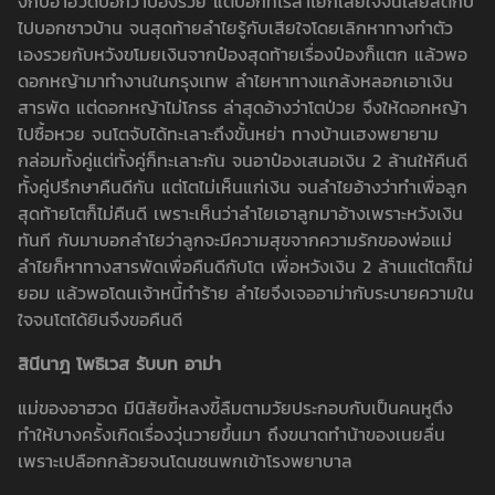
งกับอาฮวดบอกว่าป๋องรวย แต่บอกทีไรลำไยก็เสียใจจนเสียสติกับ
ไปบอกชาวบ้าน จนสุดท้ายลำไยรู้กับเสียใจโดยเลิกหาทางทำตัว
เองรวยกับหวังขโมยเงินจากป๋องสุดท้ายเรื่องป๋องก็แตก แล้วพอ
ดอกหญ้ามาทำงานในกรุงเทพ ลำไยหาทางแกล้งหลอกเอาเงิน
สารพัด แต่ดอกหญ้าไม่โกรธ ล่าสุดอ้างว่าโตป่วย จึงให้ดอกหญ้า
ไปซื้อหวย จนโตจับได้ทะเลาะถึงขั้นหย่า ทางบ้านเฮงพยายาม
กล่อมทั้งคู่แต่ทั้งคู่ก็ทะเลาะกัน จนอาป๋องเสนอเงิน 2 ล้านให้คืนดี
ทั้งคู่ปรึกษาคืนดีกัน แต่โตไม่เห็นแก่เงิน จนลำไยอ้างว่าทำเพื่อลูก
สุดท้ายโตก็ไม่คืนดี เพราะเห็นว่าลำไยเอาลูกมาอ้างเพราะหวังเงิน
ทันที กับมาบอกลำไยว่าลูกจะมีความสุขจากความรักของพ่อแม่
ลำไยก็หาทางสารพัดเพื่อคืนดีกับโต เพื่อหวังเงิน 2 ล้านแต่โตก็ไม่
ยอม แล้วพอโดนเจ้าหนี้ทำร้าย ลำไยจึงเจออาม่ากับระบายความใน
ใจจนโตได้ยินจึงขอคืนดี
สินีนาฎ โพธิเวส รับบท อาม่า
แม่ของอาฮวด มีนิสัยขี้หลงขี้ลืมตามวัยประกอบกับเป็นคนหูตึง
ทำให้บางครั้งเกิดเรื่องวุ่นวายขึ้นมา ถึงขนาดทำน้าของเนยลื่น
เพราะเปลือกกล้วยจนโดนชนพกเข้าโรงพยาบาล