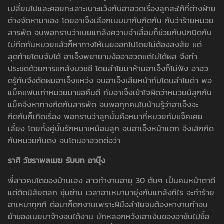
เปลี่ยนไปและคอยทะเลาะเบาะแว้งกับอาฮวดเรื่องลูกสะใภ้ที่ต่างฝ่าย
ต่างจัดหามาเอง โดยอาเจ็งเลือกเนบมากับกีดกัน กับว่าร้ายหมวย
สารพัด จนพอทราบว่าเนยแกล้งความจำเสื่อมก็ช่วยกันปกปิดกับ
ไม่กีดกันหมวยแล้วก็หาทางให้เนยออกไปโดยไม่ต้องสงสัย แต่
สุดท้ายโดนจับได้ อาเจ็งพยายามง้ออาฮวดแต่ไม่ได้ผล จึงทำ
ประชดด้วยการแกล้งบวชชี โดยลำไยมาห้ามอาเจ็งก็ไม่ฟัง อาฮว
ดรู้ทันจึงตัดผมอาเจ็งแหว่ง จนอาเจ็งเสียหน้ากับโดนลำไยด่า พอ
แม็คแฟนเก่าหมวยมาขอคืนดี กับอาเจ็งเข้าใจผิดว่าหมวยมีลูกกับ
แม็คจึงหาทางกีดกันสารพัด จนพอทุกคนในบ้านรู้ว่าอาเจ็งจะ
กีดกันก็เกิดเรื่อง พอทราบว่าลูกนั้นคือหมาที่หมวยกับแจ็คเคย
เลี้ยง โดยทั้งคู่นั้นรักหมาเหมือนลูก จนอาเจ็งหน้าแตก จึงเลิกกีด
กันหมวยกันตง จนโดนอาฮวดต่อว่า
ราศี วัชราพลเมฆ รับบท อาบุ๊ง
พี่สาวคนโตของบ้านเฮง สาวทำงานอายุ 30 ต้นๆ เป็นคนหน้าตาดี
แต่ติดนิสัยตลก ซุ่มซ่าม เวลาอาเหมามายุ่งกับแกล้งทีไร จะทำร้าย
อาเหมาทุกที ต่อมาก็ตกงานเพราะฝีมือลำไยจนต้องหางานทำจน
ย้าของเนยมาจ้างจนได้งาน มักหลอกหวังเอาเงินของอาซันไปซื้อ