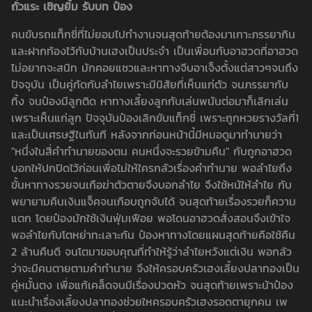
ถั่วแระ เชิญยิ้ม รับบท ป๋อง
คนขับรถแท็กซี่ที่ไม่ยอมไปทำงานจนสุดท้ายต้องมาเกาะภรรยากิน
และฝากท้องไว้กับบ้านเฮงเป็นประจำ เป็นเพื่อนกับอาฮวดที่อาฮวด
ไม่อยากจะสนิท มักคอยแซวและหาทางจีบอาเจ็งตั้งแต่สาวๆจนถึง
ปัจจุบัน เป็นคู่กัดกับลำไยเพราะมีนิสัยที่เห็นแก่ตัว จนภรรยากับ
ทิ้ง จนป๋องมีลูกติด หาทางเลี้ยงลูกกับเล่นพนันต่อมาก็เลิกเล่น
เพราะเห็นแก่ลูก ปัจจุบันป๋องเลิกขับแท็กซี่ เพราะถูกหวยรางวัลที่1
และเป็นเศรษฐีในทันที หลังจากก่อนหน้านี้มีหมอดูมาทำนายว่า
"หนึ่งในสี่คำทำนายของตน คนหนึ่งจะรวยข้ามคืน" กับถูกอาฮวด
บอกให้ปกปิดไว้ก่อนเพื่อไม่ให้ใครกลัวเรื่องคำทำนาย พอลำไยถึง
ขั้นหาทางรวยจนเกือฆ่าตัวตายจึงบอกลำไย จึงใช้หน้ให้ลำไย กับ
พยายามคืนเงินแจ็คจนเกือบถูกจับได้ จนสุดท้ายเรื่องรวยก็ความ
แตก โดยป๋องมักใช้เงินฟุ่มเฟือย พอโดนอาฮวดสั่งสอนจึงเข้าใจ
พอลำไยกับโตหย่าทะเลาะกัน ป๋องหาทางโดยแผนสุดท้ายคือใช้คืน
2 ล้านคืนดี จนโตมาขอบคุณที่ทำให้รู้ว่าลำไยหวังแต่เงิน พอกลัว
ว่าจะมีคนตายตามคำทำนาย จึงให้ครอบครัวเฮงเลี้ยงปลาทองเป็น
คู่หมั้นตง เพื่อแก้เคล็ดจนมีเรื่องปวดหัว จนสุดท้ายเพราะน้าป๋อง
แนะนำเรื่องเลี้ยงปลาทองช่วยใหครอบครัวเฮงรอดตายุกคน เพ