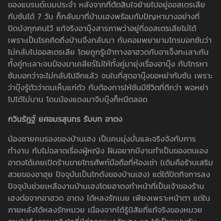
ของแบรนด์เนมประจำ หลังจากที่ตัดสินใจย้ายไปอยู่ออสเตรเลีย
กับซันได้ 7 วัน ก็กลับมาที่บ้านเฮงพร้อมกับปัญหาบางอย่างที่
ปิดบังทุกคนไว้ แท้จริงอาบุ๊งสารภาพว่าอยู่ที่ออสเตรเลียไม่ได้
เพราะเป็นโรคคิดถึงบ้านจึงกลับมา กับคอยพยายามโทรบอกซันว่า
ไม่กลับไปออสเตรเลีย โดยถูกรู้เข้าทางอาฮวดกับอาเจ็งทะเลาะกัน
ทั้งคู่ทะเลาะจนป๋องมาเคลียร์ไม่ให้ทั้งคู่มายุ่งเรื่องอาบุ๊ง กับโทรหา
ซันบอกว่าจะไม่กลับไปอีกแล้ว จนในที่สุดอาบุ๊งขอหย่ากับซัน เพราะ
ว่าบุ๊งรู้ตัวว่าตนเห็นแก่ตัว กับต้องการให้ซันมีชีวิตที่ดีกว่า พอหย่า
ไปได้ไม่นาน โดนน้องแดงมาจีบบุ๊งก็หนีตลอด
กวินรัฎฐ์ ยศอมรสุนทร รับบท อาตง
น้องชายคนรองของบ้านเฮง เป็นคนมุ่งมั่นและจริงจังกับการ
ทำงาน กับไม่ฉลาดเรื่องผู้หญิง ฝันอยากมีงานทำเป็นของตนเอง
อาตงได้เคยเปิดร้านขายโทรศัพท์มือถือที่ห้องเช่า (เดิมคือร้านเสริม
สวยของอาฮุย ปัจจุบันเป็นโกดังของบ้านเฮง) แต่ได้ปิดกิจการลง
ปัจจุบันช่วยเหลืองานบ้านเฮงโดยอาตงทำหน้าที่เป็นเจ้าของร้าน
เฮงต่อจากอาฮวด อาตง ได้หลงรักเนย เพียงเพราะหน้าตา แต่ใน
ภายหลังได้หลงรักหมวย เนื่องจากได้รู้นิสัยที่แท้จริงของหมวย