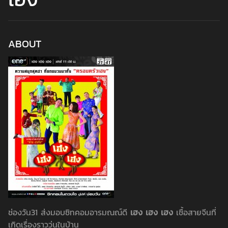
ABOUT
ช่องวัน31 ส่งมอบซิทคอมอารมณณ์ดี
เฮง เฮง เฮง
เชื้อสายจีนที่
เกิดเรื่องราววุ่นในบ้าน