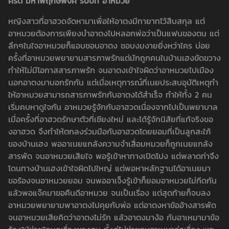
คีรติ มหาพฤกษ์พงศ์ รับบท อาหมวย
หญิงสาวที่อาฮวดจัดหามาเพื่อให้อาตงมีทายาทไว้สืบสกุล แต่
อาหมวยต้องการเพียงนำอาตงไปหลอกพ่อว่าเป็นแฟนของตน แต่
ลึกๆในใจอาหมวยก็แอบชอบอาตง ชอบงมงายยิ่งหว่าใคร บ่อย
ครั้งที่อาหมวยพยายามสารภาพรักแต่มักถูกคนในบ้านเฮงขัดขวาง
ทำให้ไม่มีโอกาสสารภาพรัก จนอาตงเข้าใจผิดว่าอาหมวยไปเมือง
นอกอาตงมาบอกรักกัน แต่เมื่อเหตุการณ์ที่เนยประสบอุบัติเหตุทำ
ให้อาหมวยสามารถสารภาพรักกับอาตงได้สำเร็จ ทำให้ทั้ง 2 คน
เริ่มคบหาดูใจกัน อาหมวยรู้จักกับอาฮวดเนื่องจากไปเป็นพยาบาล
เมื่อครั้งที่อาฮวดรักษาตัวที่เชียงใหม่ และได้รู้จักนิสัยที่แท้จริงขอ
งอาฮวด จึงทำให้ตกลงร่วมมือกับอาฮวดโดยยอมที่เป็นลูกสะใภ้
ของบ้านเฮง พออาเนยแกล้งความจำเสื่อมหมวยก็ถูกเนยแกล้ง
สารพัด จนอาหมวยเสียใจ พอรู้เข้าหาทางเปิดโปง แต่พลาดท่าจึง
โดนทางบ้านเฮงเข้าใจผิดไปใหญ่ แต่พอหาหลักฐานได้อาเนยมา
ขอร้องจนอาหมวยยอม จนพออาเจ็งรู้เข้าก็ยอมอาหมวยไม่กีดกัน
แล้วพอแจ๊คมาขอคืนดีอาหมวย จนเป็นเรื่อง แต่สุดท้ายก็จบลง
อาหมวยพยายามพาอาตงไปคุยกับพ่อ แต่อาตงหาข้ออ้างสารพัด
จนอาหมวยเสียคิดว่าอาตงไม่รัก แล้วอาตงมาง้อ กับอาเหมามาข้อ