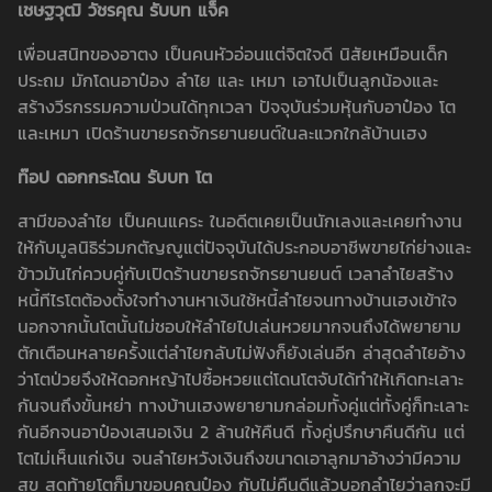
เชษฐวุฒิ วัชรคุณ รับบท แจ็ค
เพื่อนสนิทของอาตง เป็นคนหัวอ่อนแต่จิตใจดี นิสัยเหมือนเด็ก
ประถม มักโดนอาป๋อง ลำไย และ เหมา เอาไปเป็นลูกน้องและ
สร้างวีรกรรมความป่วนได้ทุกเวลา ปัจจุบันร่วมหุ้นกับอาป๋อง โต
และเหมา เปิดร้านขายรถจักรยานยนต์ในละแวกใกล้บ้านเฮง
ท๊อป ดอกกระโดน รับบท โต
สามีของลำไย เป็นคนแคระ ในอดีตเคยเป็นนักเลงและเคยทำงาน
ให้กับมูลนิธิร่วมกตัญญูแต่ปัจจุบันได้ประกอบอาชีพขายไก่ย่างและ
ข้าวมันไก่ควบคู่กับเปิดร้านขายรถจักรยานยนต์ เวลาลำไยสร้าง
หนี้ทีไรโตต้องตั้งใจทำงานหาเงินใช้หนี้ลำไยจนทางบ้านเฮงเข้าใจ
นอกจากนั้นโตนั้นไม่ชอบให้ลำไยไปเล่นหวยมากจนถึงได้พยายาม
ตักเตือนหลายครั้งแต่ลำไยกลับไม่ฟังก็ยังเล่นอีก ล่าสุดลำไยอ้าง
ว่าโตป่วยจึงให้ดอกหญ้าไปซื้อหวยแต่โดนโตจับได้ทำให้เกิดทะเลาะ
กันจนถึงขั้นหย่า ทางบ้านเฮงพยายามกล่อมทั้งคู่แต่ทั้งคู่ก็ทะเลาะ
กันอีกจนอาป๋องเสนอเงิน 2 ล้านให้คืนดี ทั้งคู่ปรึกษาคืนดีกัน แต่
โตไม่เห็นแก่เงิน จนลำไยหวังเงินถึงขนาดเอาลูกมาอ้างว่ามีความ
สุข สุดท้ายโตก็มาขอบคุณป๋อง กับไม่คืนดีแล้วบอกลำไยว่าลูกจะมี