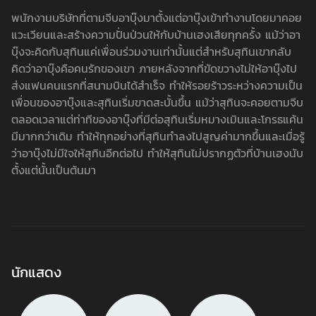
พนักงานบริษัทที่ตามจีบอาบุ๊งมาตั้งแต่อาบุ๊งเข้าทำงานโดยมาคอย
แวะเวียนและสร้างความปั่นป่วนให้กับบ้านเฮงเสียทุกครั้ง แม้ว่าอา
บุ๊งจะคิดกับสุทินแค่เพื่อนร่วมงานเท่านั้นแต่สำหรับสุทินเขากลับ
คิดว่าอาบุ๊งคือคนรักของเขา ภายหลังจากที่ขัดขวางไม่ให้อาบุ๊งไป
ส่งแฟนคนแรกที่สนามบินได้สำเร็จ ทำให้รอยร้าวระหว่างความเป็น
เพื่อนของอาบุ๊งและสุทินเริ่มขาดสะบั้นขึ้น แม้ว่าสุทินจะคอยตามจีบ
ตลอดเวลาแต่ท่าทีของอาบุ๊งที่มีต่อสุทินเริ่มหมางเมินและโกรธแค้น
มีมากกว่าเดิม ทำให้ทุกอย่างที่สุทินทำลงไปสูญค่ามากขึ้นและเมื่อรู้
ว่าอาบุ๊งไม่มีใจให้สุทินอีกต่อไป ทำให้สุทินไม่ปรากฏตัวที่บ้านเฮงนับ
ตั้งแต่นั้นเป็นต้นมา
นักแสดง