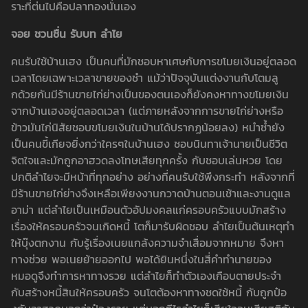
ราะที่ต่นไปคือปลาทองนั่นเอง
จอย ชวนชื่น รับบท ลำไย
คนรับใช้บ้านเฮง เป็นคนที่มักชอบหาเศษกับการขโมยเงินอยู่ตลอด
เวลาโดยเฉพาะเวลาขายของชำ แม้ว่าปัจจุบันแต่งงานกับโตมลู
กด้วยกันมีร้านขายไก่ย่างเป็นของตนเองก็ยังคงหาทางขโมยเงิน
จากบ้านเฮงอยู่ตลอดเวลา (แต่ภายหลังจากการขายไก่ย่างหรือ
ข้าวมันไก่นิสัยชอบขโมยเงินในบ้านได้ปรากฏน้อยลง) หนำซ้ำยัง
เป็นคนขี้เกียจยิ่งกว่าใครๆในบ้านเฮง ชอบนินทาเจ้านายเป็นชีวิต
จิตใจและมักถูกอาฮวดลงโทษเสียทุกครั้ง กับชอบเล่นหวย โดย
ปกติลำไยจะมีหน้าที่ทุกอย่าง อย่างที่คนรับใช้พึงกระทำ หลังจากที่
มีร้านขายไก่ย่างจึงเหลือเพียงงานกวาดบ้านตอนเช้าและงานดูแล
อาม่า แต่ลำไยเป็นเหมือนตัวอัปมงคลแก่ครอบครัวแบบมักสร้าง
เรื่องให้ครอบครัวจนเกิดหนี้ โตก็มารับผิดชอบ ลำไยเป็นต้นเหตุทำ
ให้บุ๊งตกงาน กับรู้เรื่องเนยแกล้งความจำเสื่อมจากหมาย จึงหา
ทางช่วย พอเนยย้ายออกไป พอได้ยินหนึ่งในสี่คำทำนายของ
หมอดูจึงทำการหาทางรวย แต่ลำไยก็ทำตัวเองเกือบตายประจำ
กับสร้างหนี้สินให้ครอบครัว จนโตต้องหาทางชดใช้หนี้ กับถูกป๋อ