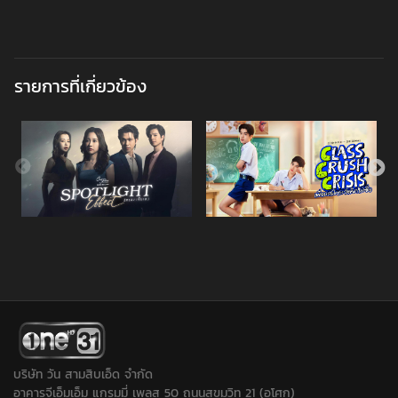
รายการที่เกี่ยวข้อง
บริษัท วัน สามสิบเอ็ด จำกัด
อาคารจีเอ็มเอ็ม แกรมมี่ เพลส 50 ถนนสุขุมวิท 21 (อโศก)