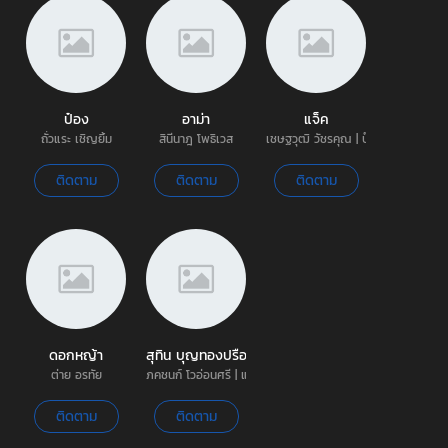
ป๋อง
อาม่า
แจ็ค
ถั่วแระ เชิญยิ้ม
สินีนาฎ โพธิเวส
เชษฐวุฒิ วัชรคุณ | บ๊วย
ติดตาม
ติดตาม
ติดตาม
ดอกหญ้า
สุทิน บุญทองปรือ
ต่าย อรทัย
ภคชนก์ โวอ่อนศรี | แฟรงค์
ติดตาม
ติดตาม