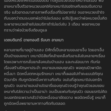
ร้องให้ช่วยโกหกเรื่องของตน ทั้งคู่ไม่ช่วยจนอาเหมาก่อเรื่อง พอ
อาเหมาเจ็บตัวอาหมวยบอกให้อาเหมาไปขอโทษกับยอมรับความ
จริง แล้วอาตงมาสารภาพถึงเรื่องที่ไม่อยากไป จนอาหมวยเข้าใจ
กับบอกว่าตนจะบอกพ่อว่าไม่แต่งเอง แต่ไม่รู้เลยว่าพ่อหมวยนั้นคิด
จะพาอาหมวยย้ายไปอเมริกาถ้าไม่แต่งใน 3 เดือน พออาหมวย
ทราบว่าพ่อป่วยจึงต้องดูแล
เดชบดินทร์ ฉายทองดี รับบท อาเหมา
หลานชายที่มาอยู่บ้านเฮง มีศักดิ์เป็นหลานของอาเจ็ง โดยอาเจ็ง
เป็นน้าของเหมา เหมามีนิสัยที่คล้ายคลึงกับอาเล้งในหลายๆเรื่อง
โดยเฉพาะการกลั่นแกล้งคนในบ้านเฮง และกะล่อนมาก กับก่อ
เรื่องสร้างปัญหาประจำ เหมาแอบชอบคุณบิว พอคุณบิวพานิด
หนึ่งมา นิดหนึ่งตกหลุมรักเหมา เหมาก็เผลอไปทำคะแนนให้คุณ
บิวมารัก กับถูกนิดหนึ่งหาทางกีดกัน จนในที่สุดเหมาไปบอกรัก
คุณบิว จนอาม่าแอบอ่านไดอารี่ของคุณบิวจนรู้ว่าคุณบิวแอบชอบ
เหมากับใส่ความว่าเป็นอาม่า จนเป็นแฟนกับคุณบิว ตอนแรกไม่คิด
จะบอกใครเพราะกลัวว่านิดหนึ่งจะมาขัดขวาง พอนิดหนึ่งรู้ เหมาก็
ถูกนิดหนึ่งพยายามหาทางกีดกันตลอด