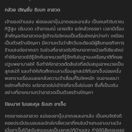
กล้วย เชิญยิ้ม รับบท อาฮวด
เจ้าของบ้านเฮง พ่อของอาบุ๊ง,อาตงและอาเล้ง เป็นคนหัวโบราณ
ทิฐิสูง เข้มงวด เจ้าอารมณ์ เอาแต่ใจ แต่กลัวภรรยา เวลามีเรื่อง
สำคัญอะไรอาฮวดจะรู้เข้าจะโมโหจนเป็นเรื่องใหญ่กว่าเก่า เหมือน
เป็นตัวสร้างปัญหา มีความหวังว่าสักวันจะต้องมีผู้สืบทอดกิจการ
ร้านเฮงต่อจากเขา ในช่วงที่อาฮวดไปรักษาอาการป่วยที่เชียงใหม่
ทำให้อาฮวดได้รู้จักกับอาหมวยที่รู้จักกันในฐานะเครือญาติที่คอย
ปฐมพยาบาลให้ จึงทำให้อาฮวดตัดสินใจที่สนับสนุนอาหมวยเป็น
ลูกสะใภ้ และทำให้เกิดศึกทะเลาะเรื่องลูกสะใภ้กับอาเจ็งบ่อยครั้ง
พอทราบเรื่องเนยแกล้งความจำเสื่อมก็โมโหหนัก จนอาเนยมา
ขอโทษก็เข้าใจ แต่อาฮวดไม่เข้าใจที่อาเจ็งไม่บอก ซึ่งก็เป็นจริง
อย่างที่อาเหมาบกว่าอาฮวดเป็นตัวสรร้างปัญหา
ปิยะมาศ โมนยะกุล รับบท อาเจ็ง
ภรรยาของอาฮวด แม่ของอาบุ๊ง,อาตงและอาเล้ง เป็นคนจิตใจดี
คอยประนีประนอมและไกล่เกลี่ยเวลาที่คนในบ้านทะเลาะเบาะแว้ง
เมื่ออาเจ็งได้สนับสนุนเนยเป็นลูกสะใภ้บ้านเฮง ทำให้นิสัยของเธอ