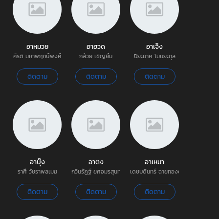
อาหมวย
อาฮวด
อาเจ็ง
คีรติ มหาพฤกษ์พงศ์
กล้วย เชิญยิ้ม
ปิยะมาศ โมนยะกุล
ติดตาม
ติดตาม
ติดตาม
อาบุ๊ง
อาตง
อาเหมา
ราศี วัชราพลเมฆ
กวินรัฎฐ์ ยศอมรสุนทร | หยวน
เดชบดินทร์ ฉายทองดี
ติดตาม
ติดตาม
ติดตาม