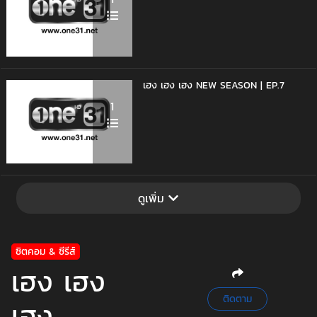
เฮง เฮง เฮง NEW SEASON | EP.7
1
ดูเพิ่ม
ซิตคอม & ซีรีส์
เฮง เฮง
ติดตาม
เฮง