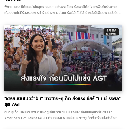
พี่ชาย วอน! นิติเวชผ่าชันสูตร “ฮลุน” อย่างละเอียด รับญาติติดใจสารพิษในร่างกาย
เนื่องจากไม่มีร่องรอยการทำร้ายร่างกาย ส่วนทรัพย์สินไม่ได้ นำกลับมีเพียงพาสปอร์ต
เท่านั้น...
"เตรียมบินไปคว้าฝัน" ชาวไทย-ภูเก็ต ส่งแรงเชียร์ “เนเน่ รอยัล”
ลุย AGT
อบจ.ภูเก็ต มอบเกียรติบัตรเชิดชูเกียรติให้ “เนเน่ รอยัล” ก่อนบินลุยเวทีระดับโลก
America’s Got Talent (AGT) ท่ามกลางแฟนคลับและชาวภูเก็ตที่มาร่วมส่งกำลังใจ
อย่างอบอุ่น