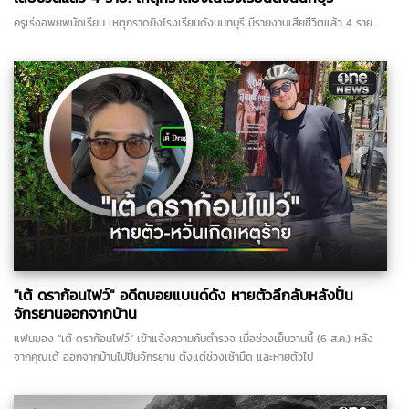
ครูเร่งอพยพนักเรียน เหตุกราดยิงโรงเรียนดังนนทบุรี มีรายงานเสียชีวิตแล้ว 4 ราย...
"เต้ ดราก้อนไฟว์" อดีตบอยแบนด์ดัง หายตัวลึกลับหลังปั่น
จักรยานออกจากบ้าน
แฟนของ “เต้ ดราก้อนไฟว์” เข้าแจ้งความกับตำรวจ เมื่อช่วงเย็นวานนี้ (6 ส.ค.) หลัง
จากคุณเต้ ออกจากบ้านไปปั่นจักรยาน ตั้งแต่ช่วงเช้ามืด และหายตัวไป