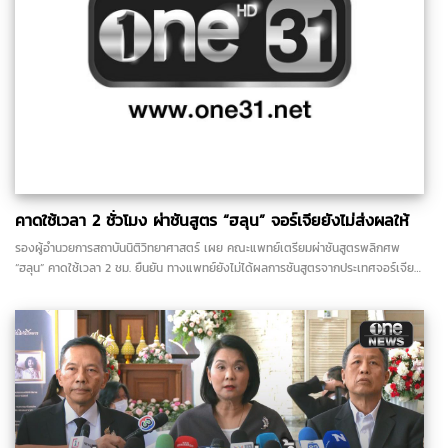
คาดใช้เวลา 2 ชั่วโมง ผ่าชันสูตร “ฮลุน” จอร์เจียยังไม่ส่งผลให้
รองผู้อำนวยการสถาบันนิติวิทยาศาสตร์ เผย คณะแพทย์เตรียมผ่าชันสูตรพลิกศพ
“ฮลุน” คาดใช้เวลา 2 ชม. ยืนยัน ทางแพทย์ยังไม่ได้ผลการชันสูตรจากประเทศจอร์เจีย
ต้องทำเรื่องผ่านองค์กรนานาชาติ..