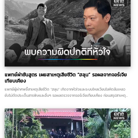
แพทย์ผ่าชันสูตร เผยสาเหตุเสียชีวิต “ฮลุน” รอผลจากจอร์เจีย
เทียบเคียง
แพทย์ผู้ผ่าศพชี้สาเหตุเสียชีวิต “ฮลุน” เกิดจากหัวใจและระบบไหลเวียนโลหิตล้มเหลว
ยังไม่ตัดประเด็นสารพิษและอื่นๆ รอผลตรวจจากจอร์เจียเทียบเคียง ก่อนสรุปสาเหตุ
อย่างเป็นทางการ ด้านญาติเตรียมรับร่างกลับบําเพ็ญกุศลพรุ่งนี้ที่บ้านเกิด จ.กาฬสินธุ์