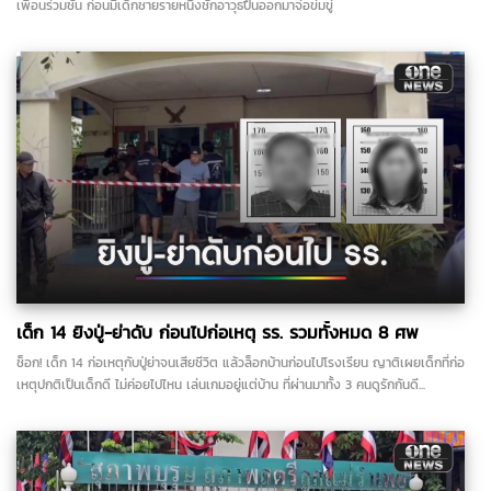
เพื่อนร่วมชั้น ก่อนมีเด็กชายรายหนึ่งชักอาวุธปืนออกมาจ่อข่มขู่
เด็ก 14 ยิงปู่-ย่าดับ ก่อนไปก่อเหตุ รร. รวมทั้งหมด 8 ศพ
ช็อก! เด็ก 14 ก่อเหตุกับปู่ย่าจนเสียชีวิต แล้วล็อกบ้านก่อนไปโรงเรียน ญาติเผยเด็กที่ก่อ
เหตุปกติเป็นเด็กดี ไม่ค่อยไปไหน เล่นเกมอยู่แต่บ้าน ที่ผ่านมาทั้ง 3 คนดูรักกันดี...