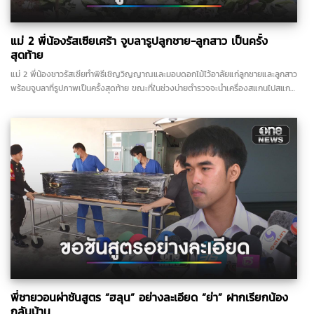
แม่ 2 พี่น้องรัสเซียเศร้า จูบลารูปลูกชาย-ลูกสาว เป็นครั้ง
สุดท้าย
แม่ 2 พี่น้องชาวรัสเซียทำพิธีเชิญวิญญาณและมอบดอกไม้ไว้อาลัยแก่ลูกชายและลูกสาว
พร้อมจูบลาที่รูปภาพเป็นครั้งสุดท้าย ขณะที่ในช่วงบ่ายตำรวจจะนำเครื่องสแกนไปสแกน
หาจุดต้องสงสัยเพิ่มเติมในพื้นที่ใกล้เคียง...
พี่ชายวอนผ่าชันสูตร “ฮลุน” อย่างละเอียด “ย่า” ฝากเรียกน้อง
กลับบ้าน