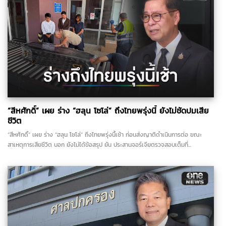
“สีหศักดิ์” เผย ร่าง “ฮลุน โซโล่” ถึงไทยพรุ่งนี้ ยังไม่ชัดปมเสีย
ชีวิต
“สีหศักดิ์” เผย ร่าง “ฮลุน โซโล่” ถึงไทยพรุ่งนี้เช้า ก่อนส่งญาติดำเนินการต่อ ขณะ
สาเหตุการเสียชีวิต บอก ยังไม่ได้ข้อสรุป ยัน ประสานจอร์เจียตรวจสอบเต็มที่...