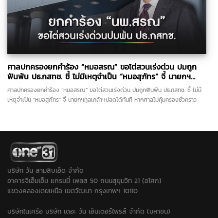
ศาลปกครองยกคำร้อง “หมอสรณ” ขอไต่สวนเร่งด่วน ปมถูก
ฟันพ้น ปธ.กสทช. ชี้ ไม่มีเหตุจำเป็น “หมอสุภัทร” จี้ นายกฯ
ทูลเกล้าฯปลดได้ทันที
ศาลปกครองยกคำร้อง “หมอสรณ” ขอไต่สวนเร่งด่วน ปมถูกฟันพ้น ปธ.กสทช. ชี้ ไม่มี
เหตุจำเป็น “หมอสุภัทร” จี้ นายกฯทูลเกล้าฯปลดได้ทันที หากศาลไม่คุ้มครองชั่วคราว
บริษัท วัน สามสิบเอ็ด จำกัด
อาคารจีเอ็มเอ็ม แกรมมี่ เพลส 50 ถนนสุขุมวิท 21 (อโศก)
แขวงคลองเตยเหนือ เขตวัฒนา กรุงเทพฯ 10110
บริษัทในเครือ บริษัท เดอะ วัน เอ็นเตอร์ไพรส์ จำกัด (มหาชน)