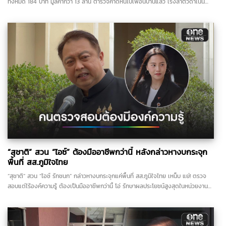
ทั้งหมด 184 บาท มูลค่ากว่า 13 ล้าน ตำรวจคาดหนีไปเพื่อนบ้านแล้ว เร่งล่าตัวดำเนิน
คดี...
“สุชาติ” สวน “ไอซ์” ต้องมืออาชีพกว่านี้ หลังกล่าวหางบกระจุก
พื้นที่ สส.ภูมิใจไทย
“สุชาติ” สวน “ไอซ์ รักชนก” กล่าวหางบกระจุกแค่พื้นที่ สส.ภูมิใจไทย เหน็บ แย่! ตรวจ
สอบแต่ไร้องค์ความรู้ ต้องเป็นมืออาชีพกว่านี้ โอ่ รักษาผลประโยชน์สูงสุดในหน่วยงานที่
ตัวเองรับผิดชอบ