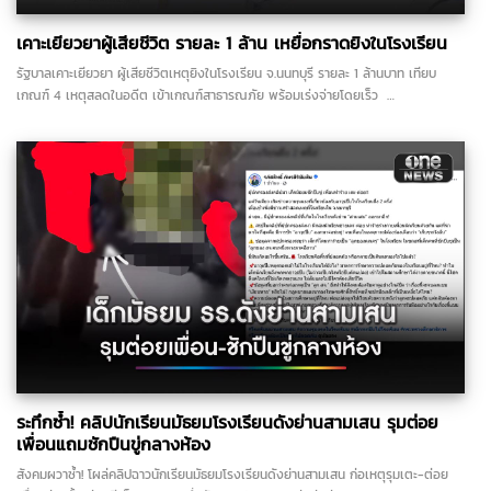
เคาะเยียวยาผู้เสียชีวิต รายละ 1 ล้าน เหยื่อกราดยิงในโรงเรียน
รัฐบาลเคาะเยียวยา ผู้เสียชีวิตเหตุยิงในโรงเรียน จ.นนทบุรี รายละ 1 ล้านบาท เทียบ
เกณฑ์ 4 เหตุสลดในอดีต เข้าเกณฑ์สาธารณภัย พร้อมเร่งจ่ายโดยเร็ว …
ระทึกซ้ำ! คลิปนักเรียนมัธยมโรงเรียนดังย่านสามเสน รุมต่อย
เพื่อนแถมชักปืนขู่กลางห้อง
สังคมผวาซ้ำ! โผล่คลิปฉาวนักเรียนมัธยมโรงเรียนดังย่านสามเสน ก่อเหตุรุมเตะ-ต่อย