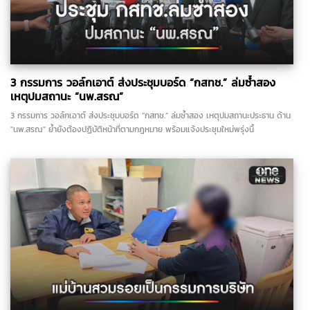
3 กรรมการ วอล์กเอาต์ ส่งประชุมบอร์ด “กสทช.” ล่มซ้ำสอง
เหตุปมสถานะ “นพ.สรณ”
3 กรรมการ วอล์กเอาต์ ส่งประชุมบอร์ด “กสทช.” ล่มซ้ำสอง เหตุปมสถานะประธาน ด้าน
"นพ.สรณ" ย้ำยังต้องปฏิบัติหน้าที่ตามกฎหมาย พร้อมแจ้งประชุมใหม่พรุ่งนี้