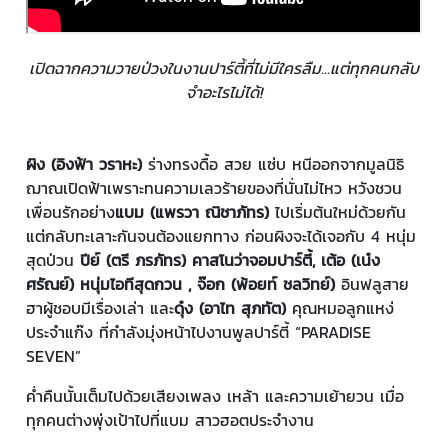
เปิดฉากความวายป่วงในงานปาร์ตี้ที่ไม่มีใครลืม...แต่ทุกคนกลับ
จำอะไรไม่ได้!
ผิง (อิงฟ้า วราหะ)
ร่างทรงดื้อ สวย แซ่บ หนีออกจากมูลนิธิ
ฌาณเปิดฟ้าเพราะทนความเลวร้ายของที่นั่นไม่ไหว หวังชวน
เพื่อนรักอย่าง
แบม (แพรวา ณิชาภัทร)
ไปเริ่มต้นใหม่ด้วยกัน
แต่กลับทะเลาะกันจนต้องแยกทาง ก่อนผิงจะได้เจอกับ 4 หนุ่ม
สุดป่วน
ปีย์ (ตรี ภรภัทร) คาสโนว่าจอมปาร์ตี้, เต้อ (เน๋ง
ศรัณย์) หนุ่มไอทีสุดกวน , จ๊อก (พ้อยท์ ชลวิทย์)
อินฟลูสาย
ฮาผู้ชอบมีเรื่องเล่า และ
ดุ๋ง (อาไท สุภทัต)
คุณหมอลูกแหง่
ประจำแก๊ง ที่กำลังมุ่งหน้าไปงานพูลปาร์ตี้ “PARADISE
SEVEN”
ค่ำคืนนั้นเต็มไปด้วยเสียงเพลง เหล้า และความเย้ายวน เมื่อ
ทุกคนต่างพุ่งเป้าไปที่แบม สาวฮอตประจำงาน