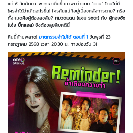
แต่เช้าวันถัดมา...พวกเขาตื่นขึ้นมาพบว่าแบม “ตาย” โดยไม่มี
ใครจำได้ว่าเกิดอะไรขึ้น! ใครกันแน่ที่อยู่เบื้องหลังการตาย? หรือ
ทั้งหมดคือผู้ต้องสงสัย?
หมวดแดน (แจม รชตะ)
กับ
ผู้กองชัช
(เจ๋ง บิ๊กแอส)
จึงต้องลุยสืบคดีนี้
คืนนี้ห้ามพลาด!
ฆาตกรรมจำไม่ได้ ตอนที่ 1
วันพุธที่ 23
กรกฎาคม 2568 เวลา 20:30 น. ทางช่องวัน 31