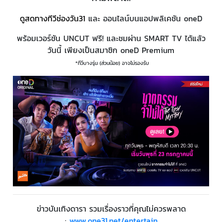
ดูสดทางทีวีช่องวัน31
และ ออนไลน์บนแอปพลิเคชัน oneD
พร้อมเวอร์ชัน UNCUT ฟรี! และชมผ่าน SMART TV ได้แล้ว
วันนี้ เพียงเป็นสมาชิก oneD Premium
*ทีวีบางรุ่น (ส่วนน้อย) อาจไม่รองรับ
ข่าวบันเทิงดารา รวมเรื่องราวที่คุณไม่ควรพลาด
:
www.one31.net/entertain