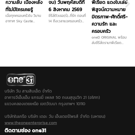
ความลับ เบื้องหลัง
จบ) วันพฤหัสบดีที่
พีเรียด แดงไบเล่ย์
ที่ไม่มีใครเคยรู้
6 สิงหาคม 2569
พิสูจน์ความหมาย
เมื่อทุกครอบครัวใน วิมาน
ซีรีส์ติวเธอ(ร์)...ที่รัก ตอนที่
มิตรภาพ-ศักดิ์ศรี-
อากาศ Sky Castle
14 ถึงเวลาแฉครอบครัว
ความรัก และ
Thailand ต่างซ่อนความ
มหาภัย วันพฤหัสบดีที่ 6
ครอบครัว
ลับเอาไว้ ภายใต้ภาพ
สิงหาคม 2569 ทางช่องวัน
ลักษณ์ที่สมบูรณ์แบบ ร่วม
31 ดูออนไลน์ และดูย้อน
oneD ORIGINAL พร้อม
เปิดปมเบื้องหลังของแต่ละ
หลัง ติวเธอร์ที่รัก EP.14
ส่งซีรีส์ดรามาพีเรียด
บ้าน ที่อาจเปลี่ยนทุกอย่าง
ตอนจบ ทางแอปฯ oneD
“แดงไบเล่ย์” ลงจอ “จี๋ -
ไปตลอดกาล
ที่เดียว
ไบร์ท - ก้อย” นำทีมโชว์
ฝีมือขั้นสุด เริ่มตอนแรก
พุธที่ 12 สิงหาคมนี้ เวลา
20.30 น.
บริษัท วัน สามสิบเอ็ด จำกัด
อาคารจีเอ็มเอ็ม แกรมมี่ เพลส 50 ถนนสุขุมวิท 21 (อโศก)
แขวงคลองเตยเหนือ เขตวัฒนา กรุงเทพฯ 10110
บริษัทในเครือ บริษัท เดอะ วัน เอ็นเตอร์ไพรส์ จำกัด (มหาชน)
www.theoneenterprise.com
ติดตามช่อง one31