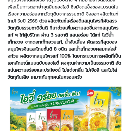
เพื่อเป็นการตอกย้ำจุดยืนของไอวี่ ซึ่งมีจุดแข็งของแบรนด์ใน
เรื่องความอร่อยจากวัตถุดิบจากธรรมชาติ จึงออกผลิตภัณฑ์
ใหม่! รับปี 2568
ด้วยผลิตภัณฑ์เครื่องดื่มสมุนไพรที่คัดสรร
วัตถุดิบธรรมชาติชั้นดี ที่มาช่วยเพิ่มความสดชื่นจากสมุนไพร
แท้ ๆ ให้ผู้บริโภค ผ่าน 3 รสชาติ แสนอร่อย ได้แก่ ไอวี่น้ำ
เก๊กฮวย จากดอกเก๊กฮวยแท้
, น้ำจับเลี้ยง คัดสรรที่สุดของ
สมุนไพรจีนและไทยชั้นดี 8 ชนิด และน้ำเก๊กฮวยผสมหล่อฮั้
งก้วย ผลิตจากสมุนไพรแท้ 100%
โดยกระบวนการผลิตที่เป็น
เอกลักษณ์แบบฉบับของไอวี่ คงคุณค่าความเป็นธรรมชาติ อัด
แน่นความอร่อยและประโยชน์ ไม่แต่งกลิ่น ไม่เจือสี และไม่ใส่
วัตถุกันเสีย เหมาะกับทุกคนในครอบครัว