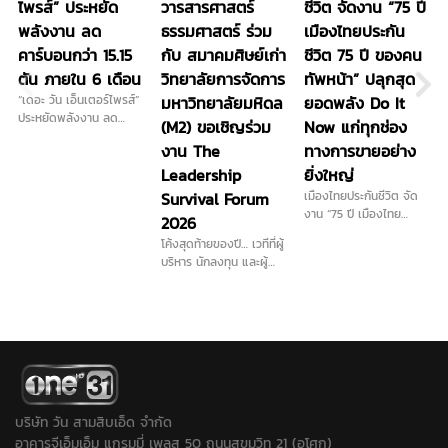
ไพรส์” ประหยัด
วารสารศาสตร์
ชีวิต จัดงาน “75 ปี
พลังงาน ลด
ธรรมศาสตร์ ร่วม
เมืองไทยประกัน
คาร์บอนกว่า 15.15
กับ สมาคมศิษย์เก่า
ชีวิต 75 ปี ของคน
ตัน ภายใน 6 เดือน
วิทยาลัยการจัดการ
ทัพหน้า” ปลุกสุด
“เดอะ วัน เอ็นเตอร์ไพรส์”
มหาวิทยาลัยมหิดล
ยอดพลัง Do It
ประหยัดพลังงาน ลด
(M2) ขอเชิญร่วม
Now แก่ทุกช่อง
คาร์บอนกว่า 15.15 ตัน
งาน The
ทางการขายอย่าง
ภายใน 6 เดือน สู่เป้าหมาย
องค์กรสื่อยั่งยืน
Leadership
ยิ่งใหญ่
Survival Forum
เมืองไทยประกันชีวิต จัด
งาน “75 ปี เมืองไทย
2026
ประกันชีวิต 75 ปี ของคน
โค้งสุดท้ายของปี… เวทีที่ผู้
ทัพหน้า” ปลุกสุดยอดพลัง
บริหาร นักลงทุน และผู้
Do It Now แก่ทุกช่อง
ประกอบการไม่ควรพลาด
ทางการขายอย่างยิ่งใหญ่
สมาคมวารสารศาสตร์
ประกาศเดินหน้าสร้าง
ธรรมศาสตร์ ร่วมกับ
Longevity Ecosystem
สมาคมศิษย์เก่าวิทยาลัย
ยกระดับคุณภาพชีวิตคน
การจัดการ มหาวิทยาลัย
ไทยอย่างยั่งยืน
มหิดล (M2) ขอเชิญร่วม
งาน The Leadership
Survival Forum 2026
บริษัท วัน สามสิบเอ็ด จำกัด
อาคารจีเอ็มเอ็ม แกรมมี่ เพลส 50 ถนนสุขุมวิท 21 (อโศก)