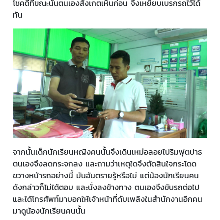
โชคดีที่ขณะนั้นตนเองสังเกตเห็นก่อน จึงเหยียบเบรกรถไว้ได้
ทัน
จากนั้นเด็กนักเรียนหญิงคนนั้นจึงเดินเหม่อลอยไปริมฟุตปาธ
ตนเองจึงลดกระจกลง และถามว่าเหตุใดจึงตัดสินใจกระโดด
ขวางหน้ารถอย่างนี้ มันอันตรายรู้หรือไม่ แต่น้องนักเรียนคน
ดังกล่าวก็ไม่ได้ตอบ และนั่งลงข้างทาง ตนเองจึงขับรถต่อไป
และได้โทรศัพท์มาบอกให้เจ้าหน้าที่ดับเพลิงในสำนักงานอีกคน
มาดูน้องนักเรียนคนนั้น