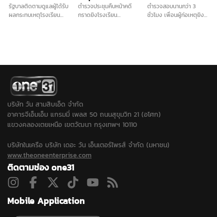
รัฐบาลติดตามดูแลผู้ได้รับ
ตำรวจประชุมคืบหน้าคดี
ตำรวจสอบนานกว่า 3
ผลกระทบเหตุโรงเรียน
กราดยิงโรงเรียน
ชั่วโมง เพื่อนผู้ก่อเหตุยิง
เทพศิรินทร์ นนทบุรี อย่าง
เทพศิรินทร์นนท์-ไล่เรียง
ในโรงเรียน เผย ไม่ชอบครู
ใกล้ชิด ผู้บาดเจ็บ 27 ราย
ไทม์ไลน์เกิดเหตุ ก่อนผู้ก่อ
ภาษาไทยจริง ส่วนปัญหา
กลับบ้านแล้ว 13 ราย ยัง
เหตุจบชีวิตตัวเอง...
ติด 0 วิชาภาษาไทยจบ
รักษา 14 ราย …
แล้ว ยอมรับเคยนำปืนบีบี
กันมาโรงเรียนและชวนไป
ยิงปืน ขณะที่ปมบุลลี
เพื่อนยืนยันไม่มีการกลั่น
แกล้งในห้องเรียน...
บริษัท วัน สามสิบเอ็ด จำกัด
อาคารจีเอ็มเอ็ม แกรมมี่ เพลส 50 ถนนสุขุมวิท 21 (อโศก)
แขวงคลองเตยเหนือ เขตวัฒนา กรุงเทพฯ 10110
บริษัทในเครือ บริษัท เดอะ วัน เอ็นเตอร์ไพรส์ จำกัด (มหาชน)
www.theoneenterprise.com
ติดตามช่อง one31
Mobile Application