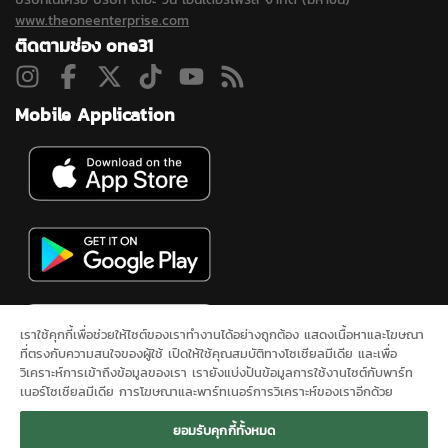
www.theoneenterprise.com
ติดตามช่อง one31
Mobile Application
เราใช้คุกกี้เพื่อช่วยให้ไซต์ของเราทำงานได้อย่างถูกต้อง แสดงเนื้อหาและโฆษณา
ที่ตรงกับความสนใจของผู้ใช้ เปิดให้ใช้คุณสมบัติทางโซเชียลมีเดีย และเพื่อ
วิเคราะห์การเข้าถึงข้อมูลของเรา เรายังแบ่งปันข้อมูลการใช้งานไซต์กับพาร์ท
เนอร์โซเชียลมีเดีย การโฆษณาและพาร์ทเนอร์การวิเคราะห์ของเราอีกด้วย
ดูสดช่อง 31
ละคร
ซิตคอม&ซีรีส์
ข่าวช่องวัน
ผังรายการ
นโยบาย
ยอมรับคุกกี้ทั้งหมด
ความเป็นส่วนตัว
ONEE
ติดต่อเรา
SITEMAP