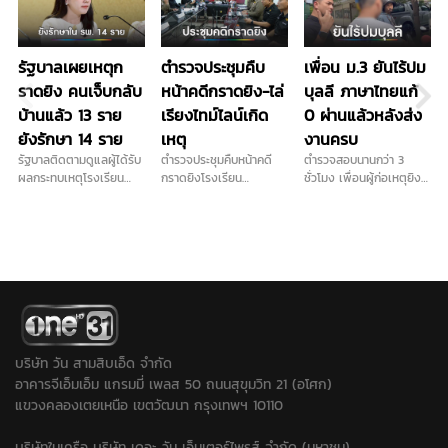
รัฐบาลเผยเหตุก
ตำรวจประชุมคืบ
เพื่อน ม.3 ยันไร้ปม
ราดยิง คนเจ็บกลับ
หน้าคดีกราดยิง-ไล่
บุลลี ภาษาไทยแก้
บ้านแล้ว 13 ราย
เรียงไทม์ไลน์เกิด
0 ผ่านแล้วหลังส่ง
ยังรักษา 14 ราย
เหตุ
งานครบ
รัฐบาลติดตามดูแลผู้ได้รับ
ตำรวจประชุมคืบหน้าคดี
ตำรวจสอบนานกว่า 3
ผลกระทบเหตุโรงเรียน
กราดยิงโรงเรียน
ชั่วโมง เพื่อนผู้ก่อเหตุยิง
เทพศิรินทร์ นนทบุรี อย่าง
เทพศิรินทร์นนท์-ไล่เรียง
ในโรงเรียน เผย ไม่ชอบครู
ใกล้ชิด ผู้บาดเจ็บ 27 ราย
ไทม์ไลน์เกิดเหตุ ก่อนผู้ก่อ
ภาษาไทยจริง ส่วนปัญหา
กลับบ้านแล้ว 13 ราย ยัง
เหตุจบชีวิตตัวเอง...
ติด 0 วิชาภาษาไทยจบ
รักษา 14 ราย …
แล้ว ยอมรับเคยนำปืนบีบี
กันมาโรงเรียนและชวนไป
ยิงปืน ขณะที่ปมบุลลี
เพื่อนยืนยันไม่มีการกลั่น
แกล้งในห้องเรียน...
บริษัท วัน สามสิบเอ็ด จำกัด
อาคารจีเอ็มเอ็ม แกรมมี่ เพลส 50 ถนนสุขุมวิท 21 (อโศก)
แขวงคลองเตยเหนือ เขตวัฒนา กรุงเทพฯ 10110
บริษัทในเครือ บริษัท เดอะ วัน เอ็นเตอร์ไพรส์ จำกัด (มหาชน)