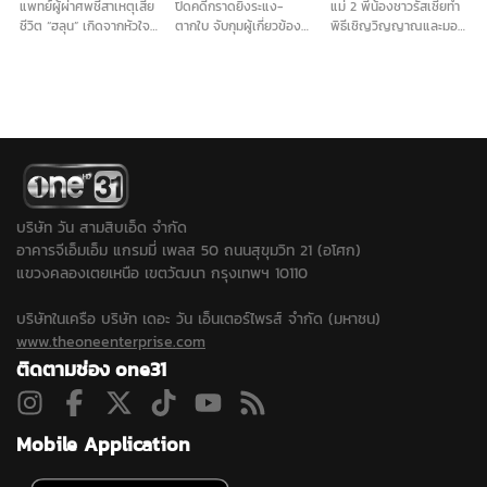
แพทย์ผู้ผ่าศพชี้สาเหตุเสีย
ปิดคดีกราดยิงระแง-
แม่ 2 พี่น้องชาวรัสเซียทำ
ชีวิต “ฮลุน” เกิดจากหัวใจ
ตากใบ จับกุมผู้เกี่ยวข้อง
พิธีเชิญวิญญาณและมอบ
และระบบไหลเวียนโลหิตล้ม
ได้ครบ 13 คน เป็น วิสามัญ
ดอกไม้ไว้อาลัยแก่ลูกชาย
เหลว ยังไม่ตัดประเด็นสาร
2 ราย ควบคุมตัว 11 ราย
และลูกสาว พร้อมจูบลาที่
พิษและอื่นๆ รอผลตรวจ
พร้อมเปิดโปงเครือข่ายที่
รูปภาพเป็นครั้งสุดท้าย
จากจอร์เจียเทียบเคียง
เชื่อมโยงก่อเหตุในพื้นที่
ขณะที่ในช่วงบ่ายตำรวจจะ
ก่อนสรุปสาเหตุอย่างเป็น
ชายแดนใต้หลายจุด...
นำเครื่องสแกนไปสแกนหา
ทางการ ด้านญาติเตรียม
จุดต้องสงสัยเพิ่มเติมใน
รับร่างกลับบําเพ็ญกุศล
พื้นที่ใกล้เคียง...
พรุ่งนี้ที่บ้านเกิด
จ.กาฬสินธุ์
บริษัท วัน สามสิบเอ็ด จำกัด
อาคารจีเอ็มเอ็ม แกรมมี่ เพลส 50 ถนนสุขุมวิท 21 (อโศก)
แขวงคลองเตยเหนือ เขตวัฒนา กรุงเทพฯ 10110
บริษัทในเครือ บริษัท เดอะ วัน เอ็นเตอร์ไพรส์ จำกัด (มหาชน)
www.theoneenterprise.com
ติดตามช่อง one31
Mobile Application