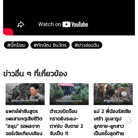
#บิ๊กป้อม
#ทักษิณ ชินวัตร
#ข่าวช่องวัน
ข่าวอื่น ๆ ที่เกี่ยวข้อง
แพทย์ผ่าชันสูตร
ตำรวจปิดจ๊อบ
แม่ 2 พี่น้องรัสเซีย
เผยสาเหตุเสียชีวิต
กราดยิงระแง-
เศร้า จูบลารูป
“ฮลุน” รอผลจาก
ตากใบ จับตาย 2
ลูกชาย-ลูกสาว
จอร์เจียเทียบเคียง
จับเป็น 11
เป็นครั้งสุดท้าย