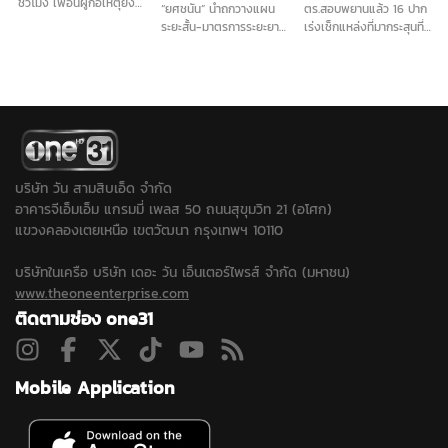
ชั่วโมง เพื่อนผู้ก่อเหตุยิง
“ยศชนัน” นำถกวางแผน
ตร.สอบพยานแล้ว 16 ปาก
ในโรงเรียน เผย ไม่ชอบครู
ระยะสั้น-มาตรการระยะยาว
เร่งเช็กแหล่งที่มากระสุนที่
ภาษาไทยจริง ส่วนปัญหา
การันตี "ลูกหลานทุกคน
ใช้ก่อเหตุ เดินหน้าประสาน
ติด 0 วิชาภาษาไทยจบ
ปลอดภัยในรั้วโรงเรียน"
ครูภาษาไทยเข้าให้ปากคำ
แล้ว ยอมรับเคยนำปืนบีบี
เคาะส่งนักสุขภาพจิต ดูแล
พร้อมลงพื้นที่ตรวจสอบ
กันมาโรงเรียนและชวนไป
ครู นักเรียน ผู้ปกครอง ที่
สนามยิงปืนพื้นที่ใกล้เคียง
ยิงปืน ขณะที่ปมบุลลี
ได้รับผลกระทบ...
ขยายปมเด็กเคยไปซ้อมยิง
เพื่อนยืนยันไม่มีการกลั่น
ปืนหรือไม่หลังได้ข้อมูลเพิ่ม
แกล้งในห้องเรียน...
ว่าเด็กชอบเล่นบีบีกัน...
บริษัท วัน สามสิบเอ็ด จำกัด
อาคารจีเอ็มเอ็ม แกรมมี่ เพลส 50 ถนนสุขุมวิท 21 (อโศก)
แขวงคลองเตยเหนือ เขตวัฒนา กรุงเทพฯ 10110
บริษัทในเครือ บริษัท เดอะ วัน เอ็นเตอร์ไพรส์ จำกัด (มหาชน)
www.theoneenterprise.com
ติดตามช่อง one31
Mobile Application