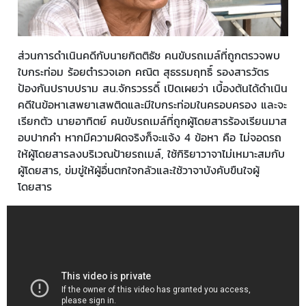
ส่วนการดำเนินคดีกับนายกิตติธัช คนขับรถเมล์ที่ถูกตรวจพบ
ใบกระท่อม ร้อยตำรวจเอก คณิต สุธรรมฤทธิ์ รองสารวัตร
ป้องกันปราบปราม สน.จักรวรรดิ์ เปิดเผยว่า เบื้องต้นได้ดำเนิน
คดีในข้อหาเสพยาเสพติดและมีใบกระท่อมในครอบครอง และจะ
เรียกตัว นายอาทิตย์ คนขับรถเมล์ที่ถูกผู้โดยสารร้องเรียนมาส
อบปากคำ หากมีความผิดจริงก็จะแจ้ง 4 ข้อหา คือ ไม่จอดรถ
ให้ผู้โดยสารลงบริเวณป้ายรถเมล์, ใช้กิริยาวาจาไม่เหมาะสมกับ
ผู้โดยสาร, ข่มขู่ให้ผู้อื่นตกใจกลัวและใช้วาจาบังคับขืนใจผู้
โดยสาร