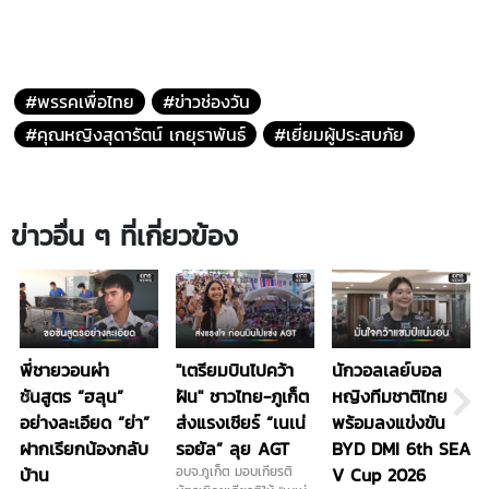
#พรรคเพื่อไทย
#ข่าวช่องวัน
#คุณหญิงสุดารัตน์ เกยุราพันธ์
#เยี่ยมผู้ประสบภัย
ข่าวอื่น ๆ ที่เกี่ยวข้อง
พี่ชายวอนผ่า
"เตรียมบินไปคว้า
นักวอลเลย์บอล
ชันสูตร “ฮลุน”
ฝัน" ชาวไทย-ภูเก็ต
หญิงทีมชาติไทย
อย่างละเอียด “ย่า”
ส่งแรงเชียร์ “เนเน่
พร้อมลงแข่งขัน
ฝากเรียกน้องกลับ
รอยัล” ลุย AGT
BYD DMI 6th SEA
บ้าน
อบจ.ภูเก็ต มอบเกียรติ
V Cup 2026