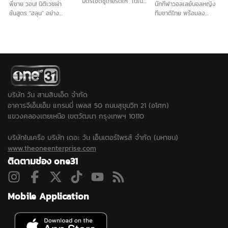
บัตรเชิดชูเกียรติให้ “เนเน่
พี่ชาย วอน! นิติเวชผ่า
นักกีฬาวอลเลย์บอลหญิง
รอยัล” ก่อนบินลุยเวทีระดับ
ชันสูตร “ฮลุน” อย่าง
ทีมชาติไทย พร้อมลง
โลก America’s Got
ละเอียด รับญาติติดใจสาร
แข่งขันรายการ BYD DMI
Talent (AGT) ท่ามกลาง
พิษในร่างกาย เนื่องจาก
6th SEA V Cup 2026
แฟนคลับและชาวภูเก็ตที่มา
ไม่มีร่องรอยการทำร้าย
ย้ำตอนนี้ทุกคนในทีมมีความ
ร่วมส่งกำลังใจอย่างอบอุ่น
ร่างกาย ส่วนทรัพย์สินไม่ได้
พร้อม เชื่อคว้าแชมป์ใน
นำกลับมีเพียงพาสปอร์ต
ประเทศไทยได้อย่างแน่นอน
เท่านั้น...
บริษัท วัน สามสิบเอ็ด จำกัด
อาคารจีเอ็มเอ็ม แกรมมี่ เพลส 50 ถนนสุขุมวิท 21 (อโศก)
แขวงคลองเตยเหนือ เขตวัฒนา กรุงเทพฯ 10110
บริษัทในเครือ บริษัท เดอะ วัน เอ็นเตอร์ไพรส์ จำกัด (มหาชน)
www.theoneenterprise.com
ติดตามช่อง one31
Mobile Application