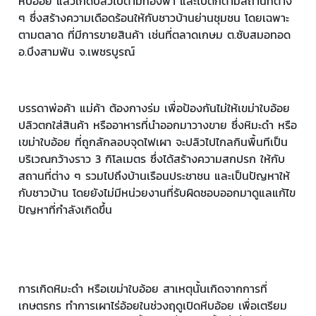
หีบอ้อย แล้วเกิดปลิวไปตามท้องฟ้า และไปตกตามสถานที่ต่าง
ๆ ซึ่งสร้างความเดือดร้อนให้กับชาวบ้านย่านชุมชน โดยเฉพาะ
ตามตลาด ที่มีการขายสินค้า เช่นที่ตลาดเกษม ต.ซับสมอทอด
อ.บึงสามพัน จ.เพชรบูรณ์
บรรดาพ่อค้า แม่ค้า ต้องกางร่ม เพื่อป้องกันไม่ให้เขม่าใบอ้อย
ปลิวตกใส่สินค้า หรืออาหารที่นำออกมาวางขาย ซึ่งหิมะดำ หรือ
เขม่าใบอ้อย ที่ถูกลักลอบจุดไฟเผา จะปลิวไปไกลกินพื้นทีเป็น
บริเวณกว้างราว 3 กิโลเมตร ซึ่งได้สร้างความสกปรก ให้กับ
สถานที่ต่าง ๆ รวมไปถึงบ้านเรือนประชาชน และเป็นปัญหาให้
กับชาวบ้าน โดยยังไม่มีหน่วยงานที่รับผิดชอบออกมาดูแลแก้ไข
ปัญหาที่กำลังเกิดขึ้น
การเกิดหิมะดำ หรือเขม่าใบอ้อย สาเหตุนั้นเกิดจากการที่
เกษตรกร ทำการเผาไร่อ้อยในช่วงฤดูเปิดหีบอ้อย เพื่อเตรียม