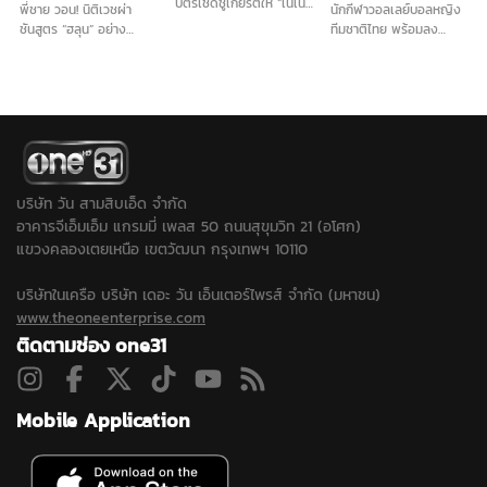
บัตรเชิดชูเกียรติให้ “เนเน่
พี่ชาย วอน! นิติเวชผ่า
นักกีฬาวอลเลย์บอลหญิง
รอยัล” ก่อนบินลุยเวทีระดับ
ชันสูตร “ฮลุน” อย่าง
ทีมชาติไทย พร้อมลง
โลก America’s Got
ละเอียด รับญาติติดใจสาร
แข่งขันรายการ BYD DMI
Talent (AGT) ท่ามกลาง
พิษในร่างกาย เนื่องจาก
6th SEA V Cup 2026
แฟนคลับและชาวภูเก็ตที่มา
ไม่มีร่องรอยการทำร้าย
ย้ำตอนนี้ทุกคนในทีมมีความ
ร่วมส่งกำลังใจอย่างอบอุ่น
ร่างกาย ส่วนทรัพย์สินไม่ได้
พร้อม เชื่อคว้าแชมป์ใน
นำกลับมีเพียงพาสปอร์ต
ประเทศไทยได้อย่างแน่นอน
เท่านั้น...
บริษัท วัน สามสิบเอ็ด จำกัด
อาคารจีเอ็มเอ็ม แกรมมี่ เพลส 50 ถนนสุขุมวิท 21 (อโศก)
แขวงคลองเตยเหนือ เขตวัฒนา กรุงเทพฯ 10110
บริษัทในเครือ บริษัท เดอะ วัน เอ็นเตอร์ไพรส์ จำกัด (มหาชน)
www.theoneenterprise.com
ติดตามช่อง one31
Mobile Application