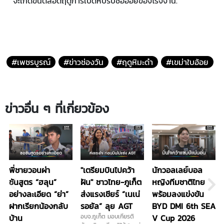
จะเกิดขึ้นตลอดฤดูการเปิดหีบรับซื้ออ้อยของโรงงาน.
#เพชรบูรณ์
#ข่าวช่องวัน
#ฤดูหิมะดำ
#เขม่าใบอ้อย
ข่าวอื่น ๆ ที่เกี่ยวข้อง
พี่ชายวอนผ่า
"เตรียมบินไปคว้า
นักวอลเลย์บอล
ชันสูตร “ฮลุน”
ฝัน" ชาวไทย-ภูเก็ต
หญิงทีมชาติไทย
อย่างละเอียด “ย่า”
ส่งแรงเชียร์ “เนเน่
พร้อมลงแข่งขัน
ฝากเรียกน้องกลับ
รอยัล” ลุย AGT
BYD DMI 6th SEA
บ้าน
อบจ.ภูเก็ต มอบเกียรติ
V Cup 2026