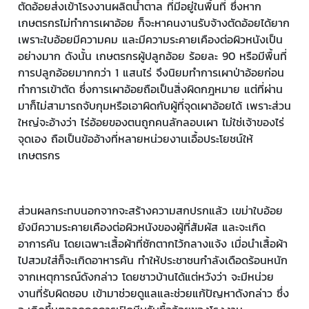
ตัดอ้อยส่งเข้าโรงงานผลิตน้ำตาล ที่มีอยู่ในพื้นที่ ซึ่งหาก
เกษตรกรไม่ทำการเผาอ้อย ก็จะหาคนงานรับจ้างตัดอ้อยได้ยาก
เพราะใบอ้อยมีความคม และมีความระคายเคืองต่อผิวหนังเป็น
อย่างมาก ดังนั้น เกษตรกรผู้ปลูกอ้อย ร้อยละ 90 หรือมีพื้นที่
การปลูกอ้อยมากกว่า 1 แสนไร่ จึงนิยมทำการเผาป่าอ้อยก่อน
ทำการเข้าตัด ซึ่งการเผาอ้อยถือเป็นสิ่งผิดกฎหมาย แต่ที่ผ่าน
มาก็ไม่สามารถจับกุมหรือเอาผิดกับผู้ที่จุดเผาอ้อยได้ เพราะส่วน
ใหญ่จะอ้างว่า ไร่อ้อยของตนถูกคนลักลอบเผา ไม่ใช่เจ้าของไร่
จุดเอง ถือเป็นข้ออ้างที่หลายหน่วยงานเอื้อประโยชน์ให้
เกษตรกร
ส่วนผลกระทบนอกจากจะสร้างความสกปรกแล้ว เขม่าใบอ้อย
ยังมีความระคายเคืองต่อผิวหนังของผู้ที่สัมผัส และจะเกิด
อาการคัน โดยเฉพาะเสื้อผ้าที่ซักตากไว้กลางแจ้ง เมื่อนำเสื้อผ้า
ไปสวมใส่ก็จะเกิดอาหารคัน ทำให้ประชาชนกำลังเดือดร้อนหนัก
จากเหตุการณ์ดังกล่าว โดยชาวบ้านได้แต่หวังว่า จะมีหน่วย
งานที่รับผิดชอบ เข้ามาช่วยดูแลและช่วยแก้ปัญหาดังกล่าว ซึ่ง