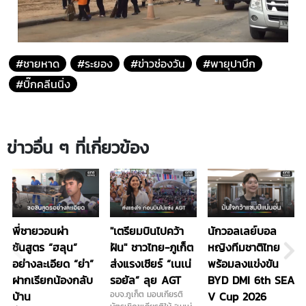
#ชายหาด
#ระยอง
#ข่าวช่องวัน
#พายุปาบึก
#บิ๊กคลีนนิ่ง
ข่าวอื่น ๆ ที่เกี่ยวข้อง
พี่ชายวอนผ่า
"เตรียมบินไปคว้า
นักวอลเลย์บอล
ชันสูตร “ฮลุน”
ฝัน" ชาวไทย-ภูเก็ต
หญิงทีมชาติไทย
อย่างละเอียด “ย่า”
ส่งแรงเชียร์ “เนเน่
พร้อมลงแข่งขัน
ฝากเรียกน้องกลับ
รอยัล” ลุย AGT
BYD DMI 6th SEA
บ้าน
อบจ.ภูเก็ต มอบเกียรติ
V Cup 2026