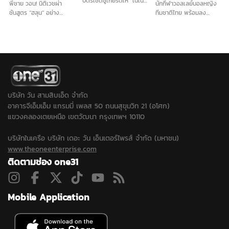
บัตรเชิดชูเกียรติให้ “เนเน่
พี่ชาย วอน! นิติเวชผ่า
นักกีฬาวอลเลย์บอลหญิง
รอยัล” ก่อนบินลุยเวทีระดับ
ชันสูตร “ฮลุน” อย่าง
ทีมชาติไทย พร้อมลง
โลก America’s Got
ละเอียด รับญาติติดใจสาร
แข่งขันรายการ BYD DMI
Talent (AGT) ท่ามกลาง
พิษในร่างกาย เนื่องจาก
6th SEA V Cup 2026
แฟนคลับและชาวภูเก็ตที่มา
ไม่มีร่องรอยการทำร้าย
ย้ำตอนนี้ทุกคนในทีมมีความ
ร่วมส่งกำลังใจอย่างอบอุ่น
ร่างกาย ส่วนทรัพย์สินไม่ได้
พร้อม เชื่อคว้าแชมป์ใน
นำกลับมีเพียงพาสปอร์ต
ประเทศไทยได้อย่างแน่นอน
เท่านั้น...
บริษัท วัน สามสิบเอ็ด จำกัด
อาคารจีเอ็มเอ็ม แกรมมี่ เพลส 50 ถนนสุขุมวิท 21 (อโศก)
แขวงคลองเตยเหนือ เขตวัฒนา กรุงเทพฯ 10110
บริษัทในเครือ บริษัท เดอะ วัน เอ็นเตอร์ไพรส์ จำกัด (มหาชน)
www.theoneenterprise.com
ติดตามช่อง one31
Mobile Application