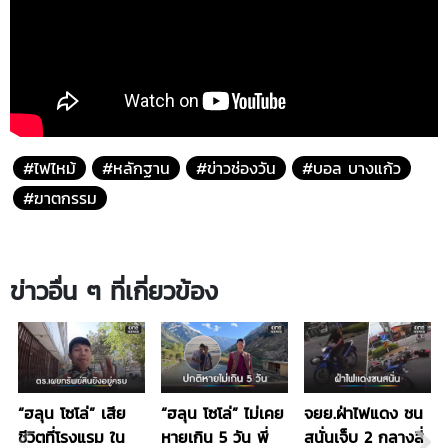
#ไฟไหม้
#หลักฐาน
#ข่าวช่องวัน
#บอล บางแก้ว
#ฆาตกรรม
ข่าวอื่น ๆ ที่เกี่ยวข้อง
“ฮลุน โซโล่” เสีย
“ฮลุน โซโล่” ไม่เคย
จยย.ฝ่าไฟแดง ชน
ชีวิตที่โรงแรม ใน
หายเกิน 5 วัน พี่
สนั่นเจ็บ 2 กลางสี่