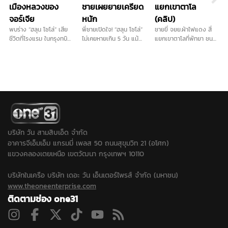
เมืองหลวงของ
ชายเผยยายเครียด
แยกเขาตาโล
จอร์เจีย
หนัก
(คลิป)
พบร่าง “ฮลุน โซโล่” เสีย
พี่ชายเปิดใจ! “ฮลุน โซโล่”
ชายขี่ จยย.ฝ่าไฟแดง สี่
ชีวิตที่โรงแรม ในกรุงทบิลิ
ไม่เคยหายเกิน 5 วัน แม้
แยกเขาตาโลที่พัทยา ชน
ซี เมืองหลวงของจอร์เจีย
ตอนไปโซมาเลียยังติดต่อ
จยย.ที่ได้ไฟเขียว ล้มบาด
โดยตำรวจท้องที่เผย
ได้ แต่รอบนี้เงียบปริศนาที่
เจ็บ 2 …
ทรัพย์สินของฮลุน ยังอยู่
จอร์เจีย ยายเครียดหนัก
ครบ...
หวังแค่สัญญาณหาย วอน
กงสุล-พลังโซเชียลช่วย
ตามหา หลังยังไร้ร่องรอย...
บริษัท วัน สามสิบเอ็ด จำกัด
อาคารจีเอ็มเอ็ม แกรมมี่ เพลส 50 ถนนสุขุมวิท 21 (อโศก)
แขวงคลองเตยเหนือ เขตวัฒนา กรุงเทพฯ 10110
บริษัทในเครือ บริษัท เดอะ วัน เอ็นเตอร์ไพรส์ จำกัด (มหาชน)
www.theoneenterprise.com
ติดตามช่อง one31