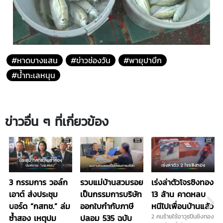
#หาดบางแสน
#ข่าวช่องวัน
#พายุปาบึก
#น้ำทะเลหนุน
ข่าวอื่น ๆ ที่เกี่ยวข้อง
3 กรรมการ วอล์ก
รวบแม่บ้านสวมรอย
เร่งล่าตัวโจรชิงทอง
เอาต์ ส่งประชุม
เป็นกรรมการบริษัท
13 ล้าน คาดหลบ
บอร์ด “กสทช.” ล่ม
ออกใบกำกับภาษี
หนีไปเพื่อนบ้านแล้ว
ซ้ำสอง เหตุปม
ปลอม 535 ฉบับ
2 คนร้ายใช้อาวุธปืนชิงทอง