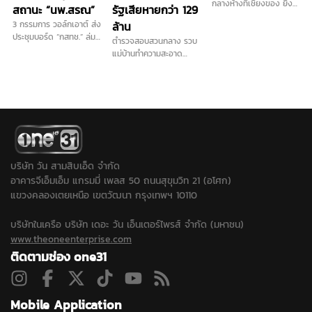
กลางห้างที่เชียงของ ยิง
สถานะ “นพ.สรณ”
รัฐเสียหายกว่า 129
เปิดทาง 1 นัดก่อนกวาด
3 กรรมการ วอล์กเอาต์ ส่ง
ล้าน
เรียบได้ไปทั้งหมด 184
ประชุมบอร์ด “กสทช.” ล่ม
ตำรวจสอบสวนกลาง รวบ
บาท มูลค่ากว่า 13 ล้าน
ซ้ำสอง เหตุปมสถานะ
แม่บ้านทำความสะอาด
ตำรวจคาดหนีไปเพื่อนบ้าน
ประธาน ด้าน "นพ.สรณ"
สวมรอยเป็นกรรมการ
แล้ว เร่งล่าตัวดำเนินคดี...
ย้ำยังต้องปฏิบัติหน้าที่ตาม
บริษัท ออกใบกำกับภาษี
กฎหมาย พร้อมแจ้งประชุม
ปลอมจำนวน 535 ฉบับ รัฐ
ใหม่พรุ่งนี้
เสียหายกว่า 129 ล้านบาท
แต่ปฏิเสธทุกข้อกล่าวหา
บริษัท วัน สามสิบเอ็ด จำกัด
อาคารจีเอ็มเอ็ม แกรมมี่ เพลส 50 ถนนสุขุมวิท 21 (อโศก)
แขวงคลองเตยเหนือ เขตวัฒนา กรุงเทพฯ 10110
บริษัทในเครือ บริษัท เดอะ วัน เอ็นเตอร์ไพรส์ จำกัด (มหาชน)
www.theoneenterprise.com
ติดตามช่อง one31
Mobile Application