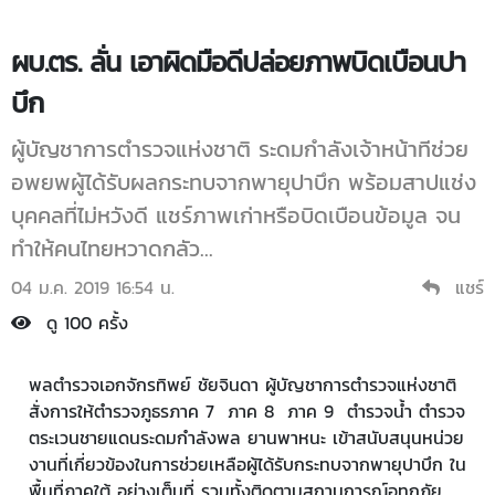
ผบ.ตร. ลั่น เอาผิดมือดีปล่อยภาพบิดเบือนปา
บึก
ผู้บัญชาการตำรวจแห่งชาติ ระดมกำลังเจ้าหน้าทีช่วย
อพยพผู้ได้รับผลกระทบจากพายุปาบึก พร้อมสาปแช่ง
บุคคลที่ไม่หวังดี แชร์ภาพเก่าหรือบิดเบือนข้อมูล จน
ทำให้คนไทยหวาดกลัว...
04 ม.ค. 2019 16:54 น.
แชร์
ดู 100 ครั้ง
พลตำรวจเอกจักรทิพย์ ชัยจินดา ผู้บัญชาการตำรวจแห่งชาติ
สั่งการให้ตำรวจภูธรภาค 7 ภาค 8 ภาค 9 ตำรวจน้ำ ตำรวจ
ตระเวนชายแดนระดมกำลังพล ยานพาหนะ เข้าสนับสนุนหน่วย
งานที่เกี่ยวข้องในการช่วยเหลือผู้ได้รับกระทบจากพายุปาบึก ใน
พื้นที่ภาคใต้ อย่างเต็มที่ รวมทั้งติดตามสถานการณ์อุทกภัย