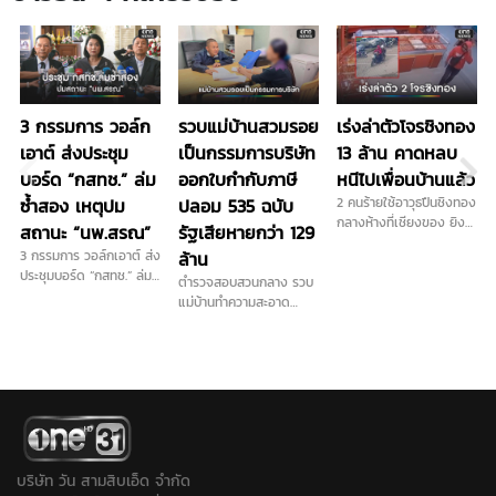
3 กรรมการ วอล์ก
รวบแม่บ้านสวมรอย
เร่งล่าตัวโจรชิงทอง
เอาต์ ส่งประชุม
เป็นกรรมการบริษัท
13 ล้าน คาดหลบ
บอร์ด “กสทช.” ล่ม
ออกใบกำกับภาษี
หนีไปเพื่อนบ้านแล้ว
ซ้ำสอง เหตุปม
ปลอม 535 ฉบับ
2 คนร้ายใช้อาวุธปืนชิงทอง
กลางห้างที่เชียงของ ยิง
สถานะ “นพ.สรณ”
รัฐเสียหายกว่า 129
เปิดทาง 1 นัดก่อนกวาด
3 กรรมการ วอล์กเอาต์ ส่ง
ล้าน
เรียบได้ไปทั้งหมด 184
ประชุมบอร์ด “กสทช.” ล่ม
ตำรวจสอบสวนกลาง รวบ
บาท มูลค่ากว่า 13 ล้าน
ซ้ำสอง เหตุปมสถานะ
แม่บ้านทำความสะอาด
ตำรวจคาดหนีไปเพื่อนบ้าน
ประธาน ด้าน "นพ.สรณ"
สวมรอยเป็นกรรมการ
แล้ว เร่งล่าตัวดำเนินคดี...
ย้ำยังต้องปฏิบัติหน้าที่ตาม
บริษัท ออกใบกำกับภาษี
กฎหมาย พร้อมแจ้งประชุม
ปลอมจำนวน 535 ฉบับ รัฐ
ใหม่พรุ่งนี้
เสียหายกว่า 129 ล้านบาท
แต่ปฏิเสธทุกข้อกล่าวหา
บริษัท วัน สามสิบเอ็ด จำกัด