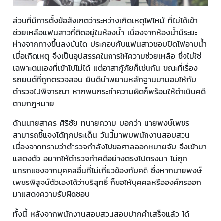
ส่วนที่มีการตั้งข้อสังเกตว่าระหว่างเกิดเหตุไฟไหม้ ที่ไม่ได้เข้า
ช่วยเหลือแฟนสาวที่ติดอยู่ในห้องน้ำ เนื่องจากห้องน้ำมีระยะ
ห่างจากทางขึ้นลงบันได ประกอบกับแฟนสาวชอบปิดไฟอาบน้ำ
เมื่อเกิดเหตุ จึงเป็นอุปสรรคในการให้ความช่วยเหลือ ซึ่งไม่ใช่
เฉพาะตนเองที่เข้าไปไม่ได้ แต่อาสากู้ภัยก็เช่นกัน ขณะที่เรื่อง
รถยนต์ที่ถูกตรวจสอบ ยินดีนำพยานหลักฐานมามอบให้กับ
ตำรวจไปพิจารณา หากพบกระทำความผิดก็พร้อมให้ดำเนินคดี
ตามกฎหมาย
ด้านนายสาคร ศิริชัย ทนายความ บอกว่า นายพงษ์เพชร
สามารถชี้แจงได้ทุกประเด็น วันนี้มาพบพนักงานสอบสวน
เนื่องจากทราบว่าตำรวจกำลังไปขอศาลออกหมายจับ จึงเข้ามา
แสดงตัว อยากให้ตำรวจทำคดีอย่างตรงไปตรงมา ไม่ถูก
แทรกแซงจากบุคคลอื่นที่ไม่เกี่ยวข้องกับคดี ซึ่งหากนายพงษ์
เพชรพิสูจน์ตัวเองได้ว่าบริสุทธิ์ ก็ขอให้บุคคลหรือองค์กรออก
มาแสดงความรับผิดชอบ
ทั้งนี้ หลังจากพนักงานสอบสวนสอบปากคำเสร็จแล้ว ได้