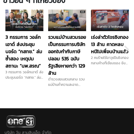
ข่าวอื่น ๆ ที่เกี่ยวข้อง
3 กรรมการ วอล์ก
รวบแม่บ้านสวมรอย
เร่งล่าตัวโจรชิงทอง
เอาต์ ส่งประชุม
เป็นกรรมการบริษัท
13 ล้าน คาดหลบ
บอร์ด “กสทช.” ล่ม
ออกใบกำกับภาษี
หนีไปเพื่อนบ้านแล้ว
ซ้ำสอง เหตุปม
ปลอม 535 ฉบับ
2 คนร้ายใช้อาวุธปืนชิงทอง
กลางห้างที่เชียงของ ยิง
สถานะ “นพ.สรณ”
รัฐเสียหายกว่า 129
เปิดทาง 1 นัดก่อนกวาด
3 กรรมการ วอล์กเอาต์ ส่ง
ล้าน
เรียบได้ไปทั้งหมด 184
ประชุมบอร์ด “กสทช.” ล่ม
ตำรวจสอบสวนกลาง รวบ
บาท มูลค่ากว่า 13 ล้าน
ซ้ำสอง เหตุปมสถานะ
แม่บ้านทำความสะอาด
ตำรวจคาดหนีไปเพื่อนบ้าน
ประธาน ด้าน "นพ.สรณ"
สวมรอยเป็นกรรมการ
แล้ว เร่งล่าตัวดำเนินคดี...
ย้ำยังต้องปฏิบัติหน้าที่ตาม
บริษัท ออกใบกำกับภาษี
กฎหมาย พร้อมแจ้งประชุม
ปลอมจำนวน 535 ฉบับ รัฐ
ใหม่พรุ่งนี้
เสียหายกว่า 129 ล้านบาท
แต่ปฏิเสธทุกข้อกล่าวหา
บริษัท วัน สามสิบเอ็ด จำกัด