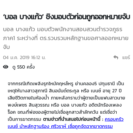
‘บอล บางแก้ว’ ชิงมอบตัวก่อนถูกออกหมายจับ
บอล บางแก้ว มอบตัวพนักงานสอบสวนตำรวจภูธร
ภาค1 ระหว่างที่ ตร.รวบรวมหลักฐานขอศาลออกหมาย
จับ
04 ม.ค. 2019 16:12 น.
แชร์
ดู 550 ครั้ง
จากกรณีเกิดเพลิงรุกไหม้คฤหส์หรู ย่านคลอง5 ปทุมธานี เป็น
เหตุให้นางสาวสุภาณี สินอนันต์ตระกูล หรือ เบนซ์ อายุ 27 ปี
เสียชีวิตภายในห้องน้ำ ภายหลังทราบว่าผู้ตายเป็นแฟนสาวนาย
พงษ์เพชร สินสุวรรณ หรือ บอล บางแก้ว อดีตนักร้องเพลง
ร็อค ขณะที่พ่อของผู้ตายไม่เชื่อลูกสาวสำลักควัน แต่เชื่อว่า
เป็นการฆาตกรรม
ตามข่าวที่นำเสนอไปก่อนหน้านี้ :
ครอบครัว
เบนซ์ นำหลักฐานร้อง ศรีวราห์ เชื่อถูกจัดฉากฆาตกรรม