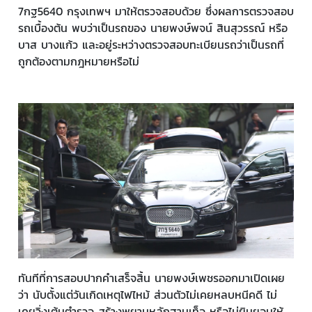
7กฐ5640 กรุงเทพฯ มาให้ตรวจสอบด้วย ซึ่งผลการตรวจสอบ
รถเบื้องต้น พบว่าเป็นรถของ นายพงษ์พจน์ สินสุวรรณ์ หรือ
บาส บางแก้ว และอยู่ระหว่างตรวจสอบทะเบียนรถว่าเป็นรถที่
ถูกต้องตามกฎหมายหรือไม่
ทันทีที่การสอบปากคำเสร็จสิ้น นายพงษ์เพชรออกมาเปิดเผย
ว่า นับตั้งแต่วันเกิดเหตุไฟไหม้ ส่วนตัวไม่เคยหลบหนีคดี ไม่
เคยวิ่งเต้นตำรวจ สร้างพยานหลักฐานเท็จ หรือไม่ยินยอมให้