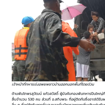
เจ้าหน้าที่ทหารเร่งอพยพชาวบ้านออกนอกพื้นที่โดยด่วน
ด้านพันโทพรสุวัฒน์ แก้วสวัสดิ์ ผู้บังคับกองพันทหารปืนใหญ่ที่
สิ้นจำนวน 530 คน ส่วนที่ อ.สทิงพระ ที่อยู่ติดกันซึ่งอาจ
อื่น ๆ ที่อยู่ติดริมชายฝั่งสงขลาเริ่มมีการอพยพเพิ่มเติมเช่นก