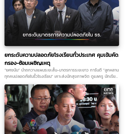
ยกระดับความปลอดภัยโรงเรียนทั่วประเทศ คุมเข้มคัด
กรอง-ซ้อมเผชิญเหตุ
“ยศชนัน” นำถกวางแผนระยะสั้น-มาตรการระยะยาว การันตี "ลูกหลาน
ทุกคนปลอดภัยในรั้วโรงเรียน" เคาะส่งนักสุขภาพจิต ดูแลครู นักเรียน
ผู้ปกครอง ที่ได้รับผลกระทบ...