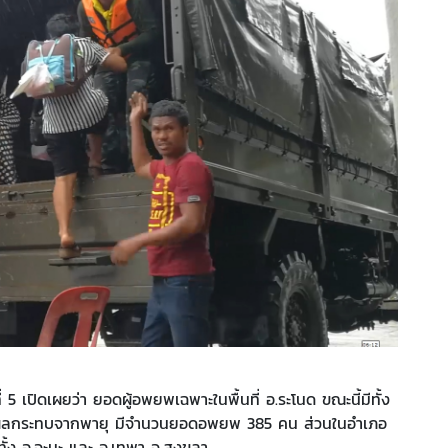
 5 เปิดเผยว่า ยอดผู้อพยพเฉพาะในพื้นที่ อ.ระโนด ขณะนี้มีทั้ง
ได้รับผลกระทบจากพายุ มีจำนวนยอดอพยพ 385 คน ส่วนในอำเภอ
ันทั้ง อ.จะนะ และ อ.เทพา จ.สงขลา