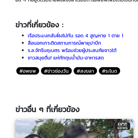
ข่าวที่เกี่ยวข้อง :
เรือประมงกลับฝั่งไม่ทัน รอด 4 สูญหาย 1 ตาย 1
สื่อนอกเกาะติดสถานการณ์พายุปาบึก
ร.ล.จักรีนฤเบศร พร้อมช่วยผู้ประสบภัยชาวใต้
ชาวสมุยตื่น! แห่กักตุนน้ำมัน-อาหารสด
#อพยพ
#ข่าวช่องวัน
#สงขลา
#ระโนด
ข่าวอื่น ๆ ที่เกี่ยวข้อง