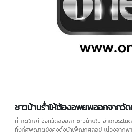
ชาวบ้านร่ำไห้ต้องอพยพออกจากวัดทั้
ที่หาดใหญ่ จังหวัดสงขลา ชาวบ้านใน อำเภอระโนด ร
ทั้งที่ศพญาติยังคงตั้งบำเพ็ญกุศลอยู่ เนื่องจากพา