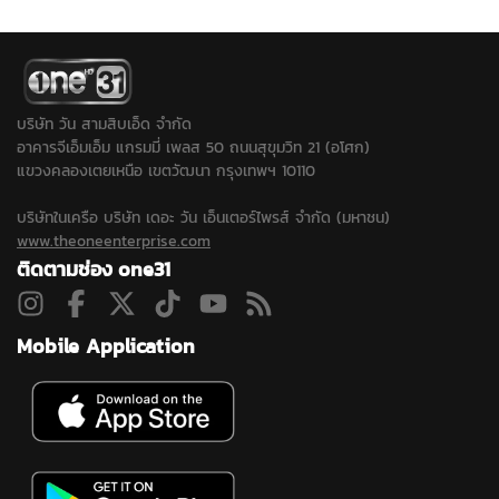
ก่อนสรุปสาเหตุอย่างเป็น
ชายแดนใต้หลายจุด...
นำเครื่องสแกนไปสแกนหา
ทางการ ด้านญาติเตรียม
จุดต้องสงสัยเพิ่มเติมใน
รับร่างกลับบําเพ็ญกุศล
พื้นที่ใกล้เคียง...
พรุ่งนี้ที่บ้านเกิด
จ.กาฬสินธุ์
บริษัท วัน สามสิบเอ็ด จำกัด
อาคารจีเอ็มเอ็ม แกรมมี่ เพลส 50 ถนนสุขุมวิท 21 (อโศก)
แขวงคลองเตยเหนือ เขตวัฒนา กรุงเทพฯ 10110
บริษัทในเครือ บริษัท เดอะ วัน เอ็นเตอร์ไพรส์ จำกัด (มหาชน)
www.theoneenterprise.com
ติดตามช่อง one31
Mobile Application