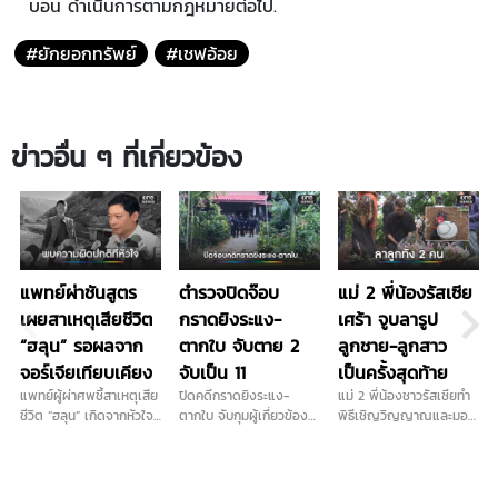
บอน ดำเนินการตามกฎหมายต่อไป.
#ยักยอกทรัพย์
#เชฟอ้อย
ข่าวอื่น ๆ ที่เกี่ยวข้อง
แพทย์ผ่าชันสูตร
ตำรวจปิดจ๊อบ
แม่ 2 พี่น้องรัสเซีย
เผยสาเหตุเสียชีวิต
กราดยิงระแง-
เศร้า จูบลารูป
“ฮลุน” รอผลจาก
ตากใบ จับตาย 2
ลูกชาย-ลูกสาว
จอร์เจียเทียบเคียง
จับเป็น 11
เป็นครั้งสุดท้าย
แพทย์ผู้ผ่าศพชี้สาเหตุเสีย
ปิดคดีกราดยิงระแง-
แม่ 2 พี่น้องชาวรัสเซียทำ
ชีวิต “ฮลุน” เกิดจากหัวใจ
ตากใบ จับกุมผู้เกี่ยวข้อง
พิธีเชิญวิญญาณและมอบ
และระบบไหลเวียนโลหิตล้ม
ได้ครบ 13 คน เป็น วิสามัญ
ดอกไม้ไว้อาลัยแก่ลูกชาย
เหลว ยังไม่ตัดประเด็นสาร
2 ราย ควบคุมตัว 11 ราย
และลูกสาว พร้อมจูบลาที่
พิษและอื่นๆ รอผลตรวจ
พร้อมเปิดโปงเครือข่ายที่
รูปภาพเป็นครั้งสุดท้าย
จากจอร์เจียเทียบเคียง
เชื่อมโยงก่อเหตุในพื้นที่
ขณะที่ในช่วงบ่ายตำรวจจะ