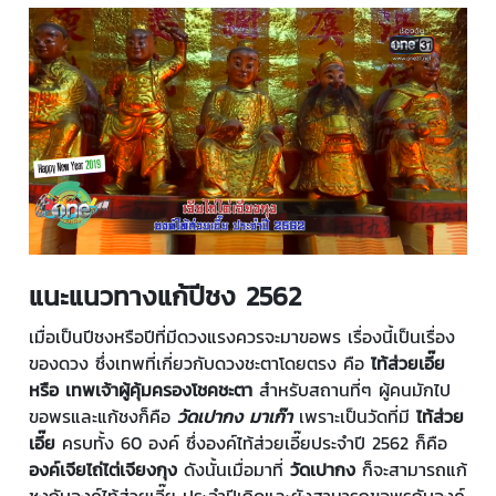
แนะแนวทางแก้ปีชง 2562
เมื่อเป็นปีชงหรือปีที่มีดวงแรงควรจะมาขอพร เรื่องนี้เป็นเรื่อง
ของดวง ซึ่งเทพที่เกี่ยวกับดวงชะตาโดยตรง คือ
ไท้ส่วยเอี๊ย
หรือ เทพเจ้าผู้คุ้มครองโชคชะตา
สำหรับสถานที่ๆ ผู้คนมักไป
ขอพรและแก้ชงก็คือ
วัดเปากง มาเก๊า
เพราะเป็นวัดที่มี
ไท้ส่วย
เอี๊ย
ครบทั้ง 60 องค์ ซึ่งองค์ไท้ส่วยเอี๊ยประจำปี 2562 ก็คือ
องค์เจียไถ่ไต่เจียงกุง
ดังนั้นเมื่อมาที่
วัดเปากง
ก็จะสามารถแก้
ชงกับองค์ไท้ส่วยเอี๊ย ประจำปีเกิดและยังสามารถขอพรกับองค์