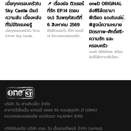
เมื่อทุกครอบครัวใน
📌 เรื่องย่อ ติวเธอร์
oneD ORIGINAL
Sky Castle มีแต่
ที่รัก EP.14 (ตอน
ส่งซีรีส์ดรามา
ความลับ เบื้องหลัง
จบ) วันพฤหัสบดีที่
พีเรียด แดงไบเล่ย์
ที่ไม่มีใครเคยรู้
6 สิงหาคม 2569
พิสูจน์ความหมาย
เมื่อทุกครอบครัวใน วิมาน
ซีรีส์ติวเธอ(ร์)...ที่รัก ตอนที่
มิตรภาพ-ศักดิ์ศรี-
อากาศ Sky Castle
14 ถึงเวลาแฉครอบครัว
ความรัก และ
Thailand ต่างซ่อนความ
มหาภัย วันพฤหัสบดีที่ 6
ครอบครัว
ลับเอาไว้ ภายใต้ภาพ
สิงหาคม 2569 ทางช่องวัน
ลักษณ์ที่สมบูรณ์แบบ ร่วม
31 ดูออนไลน์ และดูย้อน
oneD ORIGINAL พร้อม
เปิดปมเบื้องหลังของแต่ละ
หลัง ติวเธอร์ที่รัก EP.14
ส่งซีรีส์ดรามาพีเรียด
บ้าน ที่อาจเปลี่ยนทุกอย่าง
ตอนจบ ทางแอปฯ oneD
“แดงไบเล่ย์” ลงจอ “จี๋ -
ไปตลอดกาล
ที่เดียว
ไบร์ท - ก้อย” นำทีมโชว์
ฝีมือขั้นสุด เริ่มตอนแรก
พุธที่ 12 สิงหาคมนี้ เวลา
20.30 น.
บริษัท วัน สามสิบเอ็ด จำกัด
อาคารจีเอ็มเอ็ม แกรมมี่ เพลส 50 ถนนสุขุมวิท 21 (อโศก)
แขวงคลองเตยเหนือ เขตวัฒนา กรุงเทพฯ 10110
บริษัทในเครือ บริษัท เดอะ วัน เอ็นเตอร์ไพรส์ จำกัด (มหาชน)