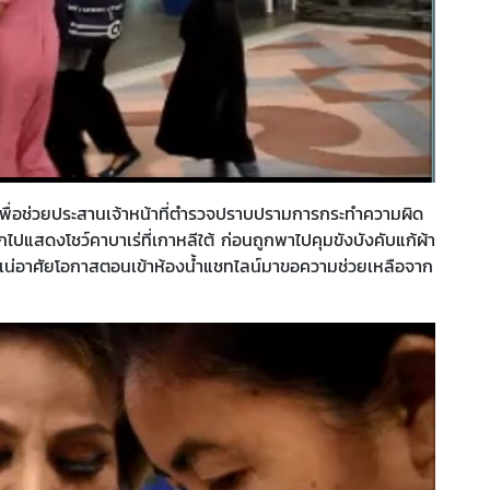
เพื่อช่วยประสานเจ้าหน้าที่ตำรวจปราบปรามการกระทำความผิด
กไปแสดงโชว์คาบาเร่ที่เกาหลีใต้ ก่อนถูกพาไปคุมขังบังคับแก้ผ้า
้เน่อาศัยโอกาสตอนเข้าห้องน้ำแชทไลน์มาขอความช่วยเหลือจาก