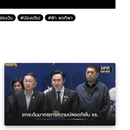
ช่องวัน
#น้องเต้เน่
#ฟ้า พรทิพา