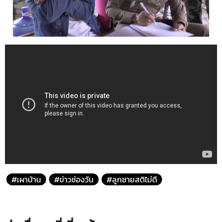
#เผาบ้าน
#ข่าวช่องวัน
#ลูกชายสติไม่ดี