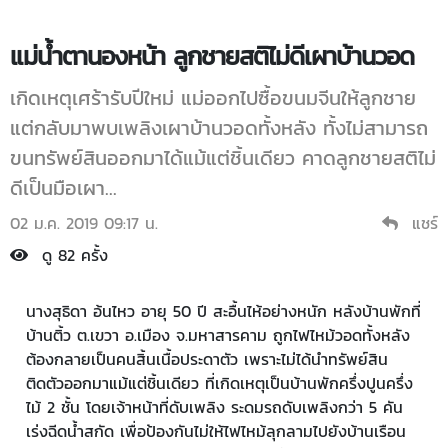
แม่น้ำตานองหน้า ลูกชายสติไม่ดีเผาบ้านวอด
เกิดเหตุเศร้ารับปีใหม่ แม่ออกไปซื้อขนมจีนให้ลูกชาย
แต่กลับมาพบเพลิงเผาบ้านวอดทั้งหลัง ทั้งไม่สามารถ
ขนทรัพย์สินออกมาได้แม้แต่ชิ้นเดียว คาดลูกชายสติไม่
ดีเป็นมือเผา...
02 ม.ค. 2019 09:17 น.
แชร์
ดู 82 ครั้ง
นางสุธิดา อ้นไหว อายุ 50 ปี สะอื้นไห้อย่างหนัก หลังบ้านพักที่
บ้านติ้ว ต.เขวา อ.เมือง จ.มหาสารคาม ถูกไฟไหม้วอดทั้งหลัง
ต้องกลายเป็นคนสิ้นเนื้อประดาตัว เพราะไม่ได้นำทรัพย์สิน
ติดตัวออกมาแม้แต่ชิ้นเดียว ที่เกิดเหตุเป็นบ้านพักครึ่งปูนครึ่ง
ไม้ 2 ชั้น โดยเจ้าหน้าที่ดับเพลิง ระดมรถดับเพลิงกว่า 5 คัน
เร่งฉีดน้ำสกัด เพื่อป้องกันไม่ให้ไฟไหม้ลุกลามไปยังบ้านเรือน