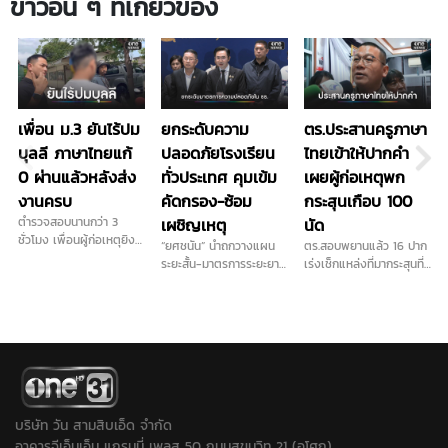
ข่าวอื่น ๆ ที่เกี่ยวข้อง
เพื่อน ม.3 ยันไร้ปม
ยกระดับความ
ตร.ประสานครูภาษา
บุลลี ภาษาไทยแก้
ปลอดภัยโรงเรียน
ไทยเข้าให้ปากคำ
0 ผ่านแล้วหลังส่ง
ทั่วประเทศ คุมเข้ม
เผยผู้ก่อเหตุพก
งานครบ
คัดกรอง-ซ้อม
กระสุนเกือบ 100
ตำรวจสอบนานกว่า 3
เผชิญเหตุ
นัด
ชั่วโมง เพื่อนผู้ก่อเหตุยิง
“ยศชนัน” นำถกวางแผน
ตร.สอบพยานแล้ว 16 ปาก
ในโรงเรียน เผย ไม่ชอบครู
ระยะสั้น-มาตรการระยะยาว
เร่งเช็กแหล่งที่มากระสุนที่
ภาษาไทยจริง ส่วนปัญหา
การันตี "ลูกหลานทุกคน
ใช้ก่อเหตุ เดินหน้าประสาน
ติด 0 วิชาภาษาไทยจบ
ปลอดภัยในรั้วโรงเรียน"
ครูภาษาไทยเข้าให้ปากคำ
แล้ว ยอมรับเคยนำปืนบีบี
เคาะส่งนักสุขภาพจิต ดูแล
พร้อมลงพื้นที่ตรวจสอบ
กันมาโรงเรียนและชวนไป
ครู นักเรียน ผู้ปกครอง ที่
สนามยิงปืนพื้นที่ใกล้เคียง
ยิงปืน ขณะที่ปมบุลลี
ได้รับผลกระทบ...
ขยายปมเด็กเคยไปซ้อมยิง
เพื่อนยืนยันไม่มีการกลั่น
ปืนหรือไม่หลังได้ข้อมูลเพิ่ม
แกล้งในห้องเรียน...
ว่าเด็กชอบเล่นบีบีกัน...
บริษัท วัน สามสิบเอ็ด จำกัด
อาคารจีเอ็มเอ็ม แกรมมี่ เพลส 50 ถนนสุขุมวิท 21 (อโศก)