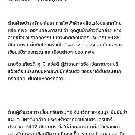
ด้านฝ่ายบำรุงรักษาโยธา การไฟฟ้าฝ่ายผลิตแห่งประเทศไทย
หรือ กฟผ. ออกแถลงการณ์ ว่า จุดศูนย์กล่าวดังกล่าว ห่าง
จากเขื่อนวชิราลงกรณ ไปทางทิศตะวันออกประมาณ 59.88
กิโลเมตร แผ่นดินไหวครั้งนี้ไม่มีผลกระทบต่อความมั่นคงของ
เขื่อนวชิราลงกรณ และเขื่อนต่างๆ ของ กฟผ.
นายจีระเกียรติ ภู-มิ-สวัสดิ์ ผู้ว่าราชการจังหวัดกาญจนบุรี
แจ้งเตือนประชาชนผ่านเฟซบุ๊กส่วนตัว ขออย่าได้ตื่นตระหนก
กรณีเกิดแผ่นดินไหวดังกล่าว
ด้านผู้อำนวยการเขื่อนศรีนครินทร์ จังหวัดกาญจนบุรี ยืนยันว่า
แผ่นดินไหวดังกล่าว มีระยะห่างจากตัวเขื่อนศรีนครินทร์
ประมาณ 54.72 กิโลเมตร จึงไม่ส่งผลกระทบต่อตัวเขื่อนแต่
อย่างใด เพราะเขื่อนมีความมั่นคงแข็งแรง ขอประชาชนอย่าตื่น