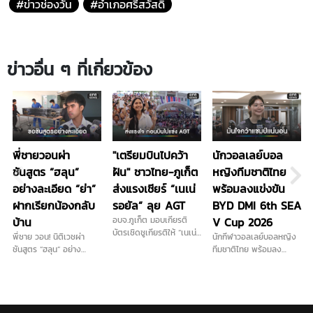
#ข่าวช่องวัน
#อำเภอศรีสวัสดิ์
ข่าวอื่น ๆ ที่เกี่ยวข้อง
พี่ชายวอนผ่า
"เตรียมบินไปคว้า
นักวอลเลย์บอล
ชันสูตร “ฮลุน”
ฝัน" ชาวไทย-ภูเก็ต
หญิงทีมชาติไทย
อย่างละเอียด “ย่า”
ส่งแรงเชียร์ “เนเน่
พร้อมลงแข่งขัน
ฝากเรียกน้องกลับ
รอยัล” ลุย AGT
BYD DMI 6th SEA
บ้าน
อบจ.ภูเก็ต มอบเกียรติ
V Cup 2026
บัตรเชิดชูเกียรติให้ “เนเน่
พี่ชาย วอน! นิติเวชผ่า
นักกีฬาวอลเลย์บอลหญิง
รอยัล” ก่อนบินลุยเวทีระดับ
ชันสูตร “ฮลุน” อย่าง
ทีมชาติไทย พร้อมลง
โลก America’s Got
ละเอียด รับญาติติดใจสาร
แข่งขันรายการ BYD DMI
Talent (AGT) ท่ามกลาง
พิษในร่างกาย เนื่องจาก
6th SEA V Cup 2026
แฟนคลับและชาวภูเก็ตที่มา
ไม่มีร่องรอยการทำร้าย
ย้ำตอนนี้ทุกคนในทีมมีความ
ร่วมส่งกำลังใจอย่างอบอุ่น
ร่างกาย ส่วนทรัพย์สินไม่ได้
พร้อม เชื่อคว้าแชมป์ใน
นำกลับมีเพียงพาสปอร์ต
ประเทศไทยได้อย่างแน่นอน