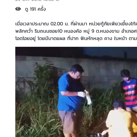
ดู 191 ครั้ง
เมื่อเวลาประมาณ 02.00 น. ที่ผ่านมา หน่วยกู้ภัยเพียวเยี้ยงไท้ศ
พลิกคว่ำ ริมถนนซอย10 หนองค้อ หมู่ 9 ต.หนองขาม อำเภอศรี
โอดโอยอยู่ โดยมีบาดแผล ที่ปาก ฟันหักหลุด คาง ใบหน้า ตาม