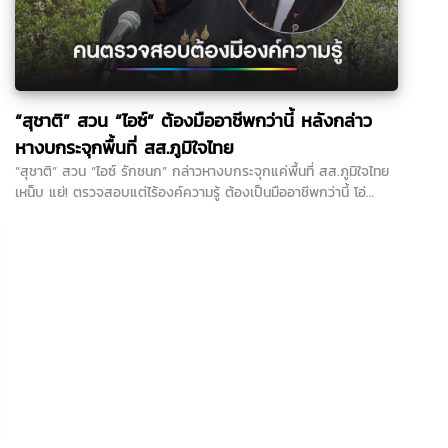
“สุชาติ” สวน “ไอซ์” ต้องมืออาชีพกว่านี้ หลังกล่าว
หางบกระจุกพื้นที่ สส.ภูมิใจไทย
“สุชาติ” สวน “ไอซ์ รักชนก” กล่าวหางบกระจุกแค่พื้นที่ สส.ภูมิใจไทย
เหน็บ แย่! ตรวจสอบแต่ไร้องค์ความรู้ ต้องเป็นมืออาชีพกว่านี้ โอ่
รักษาผลประโยชน์สูงสุดในหน่วยงานที่ตัวเองรับผิดชอบ