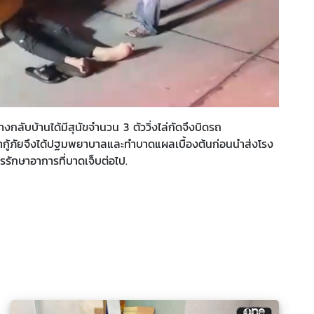
กลับบ้านได้มีสุนัขจำนวน 3 ตัววิ่งไล่กัดจึงบิดรถ
กู้ภัยจึงได้ปฐมพยาบาลและทำบาดแผลเบื้องต้นก่อนนำส่งโรง
รักษาอาการที่บาดเจ็บต่อไป.