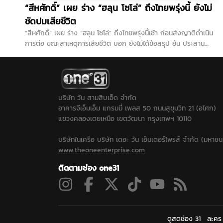
“สีหศักดิ์” เผย ร่าง “ฮลุน โซโล่” ถึงไทยพรุ่งนี้ ยังไม่
ชัดปมเสียชีวิต
“สีหศักดิ์” เผย ร่าง “ฮลุน โซโล่” ถึงไทยพรุ่งนี้เช้า ก่อนส่งญาติดำเนิน
การต่อ ขณะสาเหตุการเสียชีวิต บอก ยังไม่ได้ข้อสรุป ยัน ประสาน
จอร์เจียตรวจสอบเต็มที่...
บริษัท วัน สามสิบเอ็ด จำกัด
อาคารจีเอ็มเอ็ม แกรมมี่ เพลส 50 ถนนสุขุมวิท 21 (อโศก)
แขวงคลองเตยเหนือ เขตวัฒนา กรุงเทพฯ 10110
บริษัทในเครือ บริษัท เดอะ วัน เอ็นเตอร์ไพรส์ จำกัด (มหาชน
www.theoneenterprise.com
ติดตามช่อง one31
ดูสดช่อง 31
ละคร