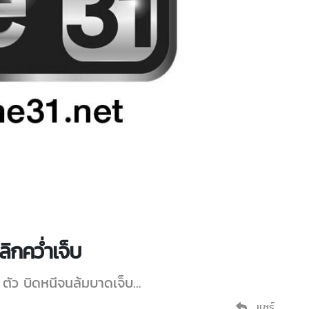
ลิกคว่ำเจ็บ
3 ตัว บิดหนีจนล้มบาดเจ็บ...
แชร์