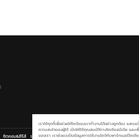
)
เราใช้คุกกี้เพื่อช่วยให้ไซต์ของเราทำงานได้อย่างถูกต้อง แสดง
ความสนใจของผู้ใช้ เปิดให้ใช้คุณสมบัติทางโซเชียลมีเดีย และเพื่
ของเรา เรายังแบ่งปันข้อมูลการใช้งานไซต์กับพาร์ทเนอร์โซเช
ซิตคอม&ซีรีส์
ข่าวช่องวัน
ผังรายการ
นโยบายความเป็นส่วนตัว
ONEE
ต