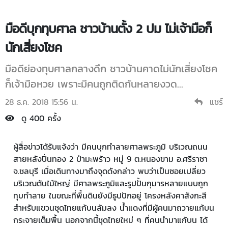
มือดีบุกทุบศาล ชาวบ้านตั้ง 2 ปม ไม่เจ้ามือก็
นักเสี่ยงโชค
มือดีย่องทุบศาลกลางดึก ชาวบ้านคาดไม่นักเสี่ยงโชค
ก็เจ้ามือหวย เพราะมีคนถูกติดกันหลายงวด...
28 ธ.ค. 2018 15:56 น.
แชร์
ดู 400 ครั้ง
ผู้สื่อข่าวได้รับแจ้งว่า มีคนบุกทำลายศาลพระภูมิ บริเวณถนน
สายหลังปิ่นทอง 2 ป่ามะพร้าว หมู่ 9 ต.หนองขาม อ.ศรีราชา
จ.ชลบุรี เมื่อเดินทางมาถึงจุดดังกล่าว พบว่าเป็นซอยเปลี่ยว
บริเวณต้นไม้ใหญ่ มีศาลพระภูมิและรูปปั้นกุมารหลายแบบถูก
ทุบทำลาย ในขณะที่พื้นดินยังมีธูปปักอยู่ โครงหลังคาสังกะสี
สำหรับแขวนชุดไทยแก้บนล้มลง น้ำแดงที่มีผู้คนมาถวายแก้บน
กระจายเต็มพื้น นอกจากนี้ชุดไทยใหม่ ๆ ที่คนนำมาแก้บน ได้