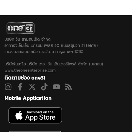
ย้ำยังต้องปฏิบัติหน้าที่ตาม
บริษัท ออกใบกำกับภาษี
กฎหมาย พร้อมแจ้งประชุม
ปลอมจำนวน 535 ฉบับ รัฐ
ใหม่พรุ่งนี้
เสียหายกว่า 129 ล้านบาท
แต่ปฏิเสธทุกข้อกล่าวหา
บริษัท วัน สามสิบเอ็ด จำกัด
อาคารจีเอ็มเอ็ม แกรมมี่ เพลส 50 ถนนสุขุมวิท 21 (อโศก)
แขวงคลองเตยเหนือ เขตวัฒนา กรุงเทพฯ 10110
บริษัทในเครือ บริษัท เดอะ วัน เอ็นเตอร์ไพรส์ จำกัด (มหาชน)
www.theoneenterprise.com
ติดตามช่อง one31
Mobile Application