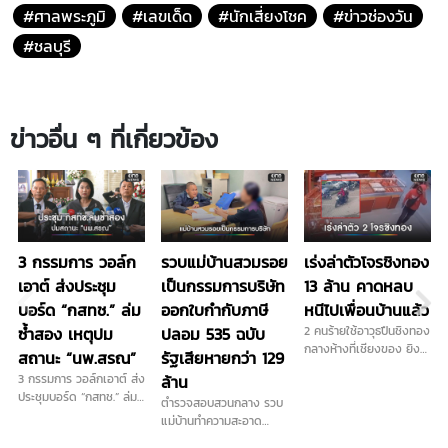
#ศาลพระภูมิ
#เลขเด็ด
#นักเสี่ยงโชค
#ข่าวช่องวัน
#ชลบุรี
ข่าวอื่น ๆ ที่เกี่ยวข้อง
3 กรรมการ วอล์ก
รวบแม่บ้านสวมรอย
เร่งล่าตัวโจรชิงทอง
เอาต์ ส่งประชุม
เป็นกรรมการบริษัท
13 ล้าน คาดหลบ
บอร์ด “กสทช.” ล่ม
ออกใบกำกับภาษี
หนีไปเพื่อนบ้านแล้ว
ซ้ำสอง เหตุปม
ปลอม 535 ฉบับ
2 คนร้ายใช้อาวุธปืนชิงทอง
กลางห้างที่เชียงของ ยิง
สถานะ “นพ.สรณ”
รัฐเสียหายกว่า 129
เปิดทาง 1 นัดก่อนกวาด
3 กรรมการ วอล์กเอาต์ ส่ง
ล้าน
เรียบได้ไปทั้งหมด 184
ประชุมบอร์ด “กสทช.” ล่ม
ตำรวจสอบสวนกลาง รวบ
บาท มูลค่ากว่า 13 ล้าน
ซ้ำสอง เหตุปมสถานะ
แม่บ้านทำความสะอาด
ตำรวจคาดหนีไปเพื่อนบ้าน
ประธาน ด้าน "นพ.สรณ"
สวมรอยเป็นกรรมการ
แล้ว เร่งล่าตัวดำเนินคดี...