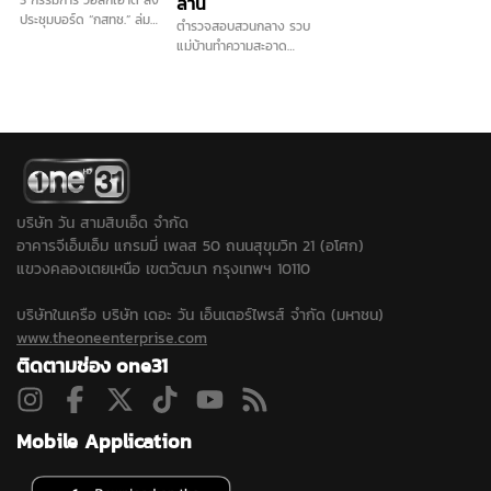
3 กรรมการ วอล์กเอาต์ ส่ง
ล้าน
เรียบได้ไปทั้งหมด 184
ประชุมบอร์ด “กสทช.” ล่ม
ตำรวจสอบสวนกลาง รวบ
บาท มูลค่ากว่า 13 ล้าน
ซ้ำสอง เหตุปมสถานะ
แม่บ้านทำความสะอาด
ตำรวจคาดหนีไปเพื่อนบ้าน
ประธาน ด้าน "นพ.สรณ"
สวมรอยเป็นกรรมการ
แล้ว เร่งล่าตัวดำเนินคดี...
ย้ำยังต้องปฏิบัติหน้าที่ตาม
บริษัท ออกใบกำกับภาษี
กฎหมาย พร้อมแจ้งประชุม
ปลอมจำนวน 535 ฉบับ รัฐ
ใหม่พรุ่งนี้
เสียหายกว่า 129 ล้านบาท
แต่ปฏิเสธทุกข้อกล่าวหา
บริษัท วัน สามสิบเอ็ด จำกัด
อาคารจีเอ็มเอ็ม แกรมมี่ เพลส 50 ถนนสุขุมวิท 21 (อโศก)
แขวงคลองเตยเหนือ เขตวัฒนา กรุงเทพฯ 10110
บริษัทในเครือ บริษัท เดอะ วัน เอ็นเตอร์ไพรส์ จำกัด (มหาชน)
www.theoneenterprise.com
ติดตามช่อง one31
Mobile Application