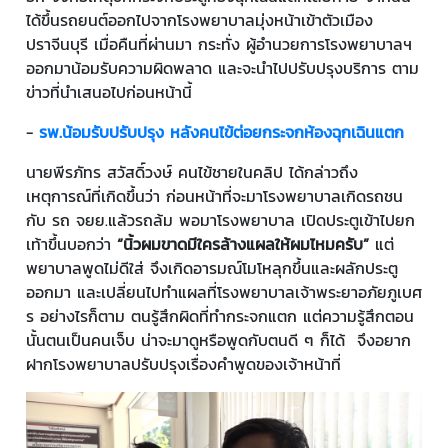
ได้ขึ้นรถยนต์ออกไปจากโรงพยาบาลมุ่งหน้าเข้าตัวเมือง
ปราจีนบุรี เมื่อคืนที่ผ่านมา กระทั่ง ผู้อำนวยการโรงพยาบาลฯ
ออกมาน้อมรับความผิดพลาด และจะนำไปปรับปรุงบริการ ตาม
ข่าวที่นำเสนอไปก่อนหน้านี้
-
รพ.น้อมรับปรับปรุง หลังคนไข้ต่อยกระจกห้องฉุกเฉินแตก
นายพีรภัทร สวัสดิ์วงษ์ คนไข้ชายในคลิป ได้กล่าวถึง
เหตุการณ์ที่เกิดขึ้นว่า ก่อนหน้าที่จะมาโรงพยาบาลเกิดรถชน
กับ รถ จยย.แล้วรถล้ม พอมาโรงพยาบาล เปิดประตูเข้าไปยก
เท้าขึ้นบอกว่า
“นิ้วผมขาดมีใครล้างแผลให้ผมไหมครับ”
แต่
พยาบาลพูดไม่ดีใส่ จึงเกิดอารมณ์โมโหลุกขึ้นและผลักประตู
ออกมา และเปลี่ยนไปทำแผลที่โรงพยาบาลเจ้าพระยาอภัยภูเบศ
ร อย่างไรก็ตาม ตนรู้สึกผิดที่ทำกระจกแตก แต่ความรู้สึกตอน
นั้นตนเป็นคนเจ็บ น่าจะมาดูหรือพูดกับตนดี ๆ ก็ได้ จึงอยาก
ฝากโรงพยาบาลปรับปรุงเรื่องคำพูดของเจ้าหน้าที่