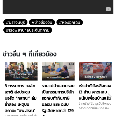
#ปราจีนบุรี
#ข่าวช่องวัน
#ห้องฉุกเฉิน
#โรงพยาบาลประจันตคาม
ข่าวอื่น ๆ ที่เกี่ยวข้อง
3 กรรมการ วอล์ก
รวบแม่บ้านสวมรอย
เร่งล่าตัวโจรชิงทอง
เอาต์ ส่งประชุม
เป็นกรรมการบริษัท
13 ล้าน คาดหลบ
บอร์ด “กสทช.” ล่ม
ออกใบกำกับภาษี
หนีไปเพื่อนบ้านแล้ว
ซ้ำสอง เหตุปม
ปลอม 535 ฉบับ
2 คนร้ายใช้อาวุธปืนชิงทอง
กลางห้างที่เชียงของ ยิง
สถานะ “นพ.สรณ”
รัฐเสียหายกว่า 129
เปิดทาง 1 นัดก่อนกวาด