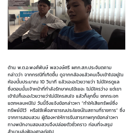
ด้าน พ.ต.อ.พงศ์พันษ์ พลวงษ์ศรี ผกก.สภ.ประจันตคาม
กล่าวว่า จากกรณีที่เกิดขึ้น ดูจากกล้องแล้วคนเจ็บเข้าไปอยู่ใน
ห้องนั้นประมาณ 10 วินาที แล้วเอะอะโวยวายว่า ไม่มีใครดูแล
ซึ่งตอนนั้นเจ้าหน้าที่กำลังรักษาคนไข้เยอะ ไม่มีใครว่าง แต่เขา
เข้าไปก็เอะอะโวยวายว่าไม่มีใครสนใจ แล้วก็ลุกขึ้น ชกกระจก
แตกหลบหนีไป วันนี้จึงแจ้งข้อกล่าวหา “ทำให้เสียทรัพย์ซึ่ง
ทรัพย์มีไว้ หรือใช้เพื่อสาธารณประโยชน์ในสถานที่ราชการ” ซึ่ง
จากการสอบสวน ผู้ต้องหาให้การรับสารภาพทุกข้อกล่าวหา
ทางพนักงานสอบสวนจึงปล่อยตัวชั่วคราว ก่อนที่จะสรุป
สำนวนส่งฟ้องศาลต่อไป.