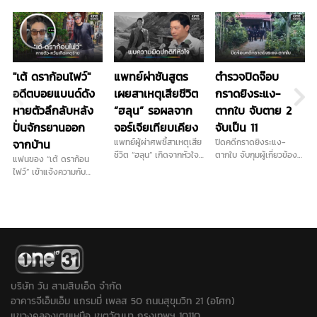
"เต้ ดราก้อนไฟว์"
แพทย์ผ่าชันสูตร
ตำรวจปิดจ๊อบ
อดีตบอยแบนด์ดัง
เผยสาเหตุเสียชีวิต
กราดยิงระแง-
หายตัวลึกลับหลัง
“ฮลุน” รอผลจาก
ตากใบ จับตาย 2
ปั่นจักรยานออก
จอร์เจียเทียบเคียง
จับเป็น 11
จากบ้าน
แพทย์ผู้ผ่าศพชี้สาเหตุเสีย
ปิดคดีกราดยิงระแง-
ชีวิต “ฮลุน” เกิดจากหัวใจ
ตากใบ จับกุมผู้เกี่ยวข้อง
แฟนของ “เต้ ดราก้อน
และระบบไหลเวียนโลหิตล้ม
ได้ครบ 13 คน เป็น วิสามัญ
ไฟว์” เข้าแจ้งความกับ
เหลว ยังไม่ตัดประเด็นสาร
2 ราย ควบคุมตัว 11 ราย
ตำรวจ เมื่อช่วงเย็นวานนี้
พิษและอื่นๆ รอผลตรวจ
พร้อมเปิดโปงเครือข่ายที่
(6 ส.ค.) หลังจากคุณเต้
จากจอร์เจียเทียบเคียง
เชื่อมโยงก่อเหตุในพื้นที่
ออกจากบ้านไปปั่นจักรยาน
ก่อนสรุปสาเหตุอย่างเป็น
ชายแดนใต้หลายจุด...
ตั้งแต่ช่วงเช้ามืด และ
ทางการ ด้านญาติเตรียม
หายตัวไป
รับร่างกลับบําเพ็ญกุศล
พรุ่งนี้ที่บ้านเกิด
จ.กาฬสินธุ์
บริษัท วัน สามสิบเอ็ด จำกัด
อาคารจีเอ็มเอ็ม แกรมมี่ เพลส 50 ถนนสุขุมวิท 21 (อโศก)
แขวงคลองเตยเหนือ เขตวัฒนา กรุงเทพฯ 10110