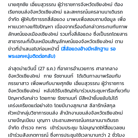
นายศุภชัย เอี่ยมสุวรรณ ผู้ว่าราชการจังหวัดเชียงใหม่ ต้อง
เรียกขนส่งจังหวัดเชียงใหม่ และสหกรณ์นครลานนาเดินรถ
จำกัด ผู้ให้บริการรถสี่ล้อแดง มาพบเพื่อสอบถามข้อมูล เพื่อ
หาแนวทางแก้ไขปัญหา เนื่องจากเรื่องดังกล่าวกระทบกับภาพ
ลักษณ์ของเมืองเชียงใหม่ รวมทั้งสี่ล้อแดง ซึ่งเป็นรถโดยสาร
สาธารณะที่เป็นเหมือนสัญลักษณ์ของจังหวัดเชียงใหม่ ตาม
ข่าวที่นำเสนอไปก่อนหน้านี้
(สี่ล้อแดงอ้างมีหลักฐาน รอ
พระเอกหนุ่มติดต่อกลับ)
ล่าสุดบ่ายวันนี้ (27 ธ.ค.) ที่อาคารอำนวยการ ศาลากลาง
จังหวัดเชียงใหม่ กาย รัชชานนท์ ได้เดินทางมาพร้อมกับ
ภรรยาสาว เพื่อพบกับนายศุภชัย เอี่ยมสุวรรณ ผู้ว่าราชการ
จังหวัดเชียงใหม่ หลังได้รับเชิญให้มาร่วมประชุมหารือเกี่ยวกับ
ปัญหาดังกล่าว โดยกาย รัชชานนท์ มีสีหน้ายิ้มแย้มไม่ได้
เคร่งเครียดแต่อย่างใด โดยมีนางสุภมาส ลีลารักษ์สกุล
หัวหน้ากลุ่มวิชาการขนส่ง สำนักงานขนส่งจังหวัดเชียงใหม่
นายบึญเนียม บุญทา ประธานสหกรณ์นครลานนาเดินรถ
จำกัด ตำรวจ ทหาร เข้าร่วมประชุม ไม่อนุญาตให้สื่อมวลชน
เข้าร่วมสังเกตการณ์ ซึ่งการประชุมใช้เวลานานกว่า 2 ชั่วโมง