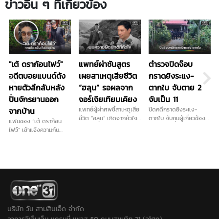
ข่าวอื่น ๆ ที่เกี่ยวข้อง
"เต้ ดราก้อนไฟว์"
แพทย์ผ่าชันสูตร
ตำรวจปิดจ๊อบ
อดีตบอยแบนด์ดัง
เผยสาเหตุเสียชีวิต
กราดยิงระแง-
หายตัวลึกลับหลัง
“ฮลุน” รอผลจาก
ตากใบ จับตาย 2
ปั่นจักรยานออก
จอร์เจียเทียบเคียง
จับเป็น 11
จากบ้าน
แพทย์ผู้ผ่าศพชี้สาเหตุเสีย
ปิดคดีกราดยิงระแง-
ชีวิต “ฮลุน” เกิดจากหัวใจ
ตากใบ จับกุมผู้เกี่ยวข้อง
แฟนของ “เต้ ดราก้อน
และระบบไหลเวียนโลหิตล้ม
ได้ครบ 13 คน เป็น วิสามัญ
ไฟว์” เข้าแจ้งความกับ
เหลว ยังไม่ตัดประเด็นสาร
2 ราย ควบคุมตัว 11 ราย
ตำรวจ เมื่อช่วงเย็นวานนี้
พิษและอื่นๆ รอผลตรวจ
พร้อมเปิดโปงเครือข่ายที่
(6 ส.ค.) หลังจากคุณเต้
จากจอร์เจียเทียบเคียง
เชื่อมโยงก่อเหตุในพื้นที่
ออกจากบ้านไปปั่นจักรยาน
ก่อนสรุปสาเหตุอย่างเป็น
ชายแดนใต้หลายจุด...
ตั้งแต่ช่วงเช้ามืด และ
ทางการ ด้านญาติเตรียม
หายตัวไป
รับร่างกลับบําเพ็ญกุศล
พรุ่งนี้ที่บ้านเกิด
จ.กาฬสินธุ์
บริษัท วัน สามสิบเอ็ด จำกัด