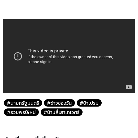
#นายกรัฐมนตรี
#ข่าวช่องวัน
#ป๋าเปรม
#อวยพรปีใหม่
#บ้านสี่เสาเทเวศร์