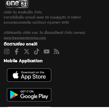
บริษัท วัน สามสิบเอ็ด จำกัด
อาคารจีเอ็มเอ็ม แกรมมี่ เพลส 50 ถนนสุขุมวิท 21 (อโศก)
แขวงคลองเตยเหนือ เขตวัฒนา กรุงเทพฯ 10110
บริษัทในเครือ บริษัท เดอะ วัน เอ็นเตอร์ไพรส์ จำกัด (มหาชน)
www.theoneenterprise.com
ติดตามช่อง one31
Mobile Application