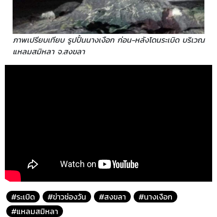
ภาพเปรียบเทียบ รูปปั้นนางเงือก ก่อน-หลังโดนระเบิด บริเวณ
แหลมสมิหลา จ.สงขลา
#ระเบิด
#ข่าวช่องวัน
#สงขลา
#นางเงือก
#แหลมสมิหลา