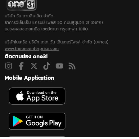
พรุ่งนี้ที่บ้านเกิด
จ.กาฬสินธุ์
บริษัท วัน สามสิบเอ็ด จำกัด
อาคารจีเอ็มเอ็ม แกรมมี่ เพลส 50 ถนนสุขุมวิท 21 (อโศก)
แขวงคลองเตยเหนือ เขตวัฒนา กรุงเทพฯ 10110
บริษัทในเครือ บริษัท เดอะ วัน เอ็นเตอร์ไพรส์ จำกัด (มหาชน)
www.theoneenterprise.com
ติดตามช่อง one31
Mobile Application