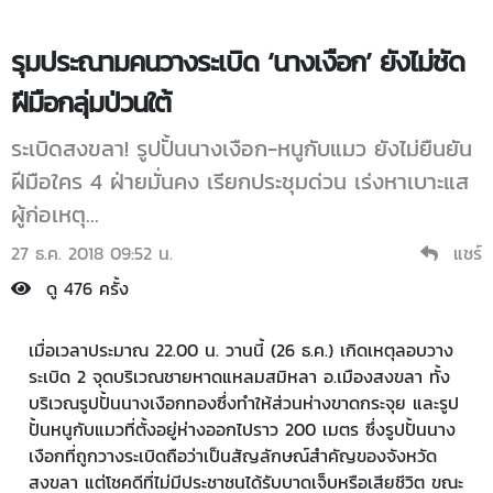
รุมประณามคนวางระเบิด ‘นางเงือก’ ยังไม่ชัด
ฝีมือกลุ่มป่วนใต้
ระเบิดสงขลา! รูปปั้นนางเงือก-หนูกับแมว ยังไม่ยืนยัน
ฝีมือใคร 4 ฝ่ายมั่นคง เรียกประชุมด่วน เร่งหาเบาะแส
ผู้ก่อเหตุ...
27 ธ.ค. 2018 09:52 น.
แชร์
ดู 476 ครั้ง
เมื่อเวลาประมาณ 22.00 น. วานนี้ (26 ธ.ค.) เกิดเหตุลอบวาง
ระเบิด 2 จุดบริเวณชายหาดแหลมสมิหลา อ.เมืองสงขลา ทั้ง
บริเวณรูปปั้นนางเงือกทองซึ่งทำให้ส่วนห่างขาดกระจุย และรูป
ปั้นหนูกับแมวที่ตั้งอยู่ห่างออกไปราว 200 เมตร ซึ่งรูปปั้นนาง
เงือกที่ถูกวางระเบิดถือว่าเป็นสัญลักษณ์สำคัญของจังหวัด
สงขลา แต่โชคดีที่ไม่มีประชาชนได้รับบาดเจ็บหรือเสียชีวิต ขณะ