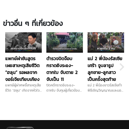
ข่าวอื่น ๆ ที่เกี่ยวข้อง
แพทย์ผ่าชันสูตร
ตำรวจปิดจ๊อบ
แม่ 2 พี่น้องรัสเซีย
เผยสาเหตุเสียชีวิต
กราดยิงระแง-
เศร้า จูบลารูป
“ฮลุน” รอผลจาก
ตากใบ จับตาย 2
ลูกชาย-ลูกสาว
จอร์เจียเทียบเคียง
จับเป็น 11
เป็นครั้งสุดท้าย
แพทย์ผู้ผ่าศพชี้สาเหตุเสีย
ปิดคดีกราดยิงระแง-
แม่ 2 พี่น้องชาวรัสเซียทำ
ชีวิต “ฮลุน” เกิดจากหัวใจ
ตากใบ จับกุมผู้เกี่ยวข้อง
พิธีเชิญวิญญาณและมอบ
และระบบไหลเวียนโลหิตล้ม
ได้ครบ 13 คน เป็น วิสามัญ
ดอกไม้ไว้อาลัยแก่ลูกชาย
เหลว ยังไม่ตัดประเด็นสาร
2 ราย ควบคุมตัว 11 ราย
และลูกสาว พร้อมจูบลาที่
พิษและอื่นๆ รอผลตรวจ
พร้อมเปิดโปงเครือข่ายที่
รูปภาพเป็นครั้งสุดท้าย
จากจอร์เจียเทียบเคียง
เชื่อมโยงก่อเหตุในพื้นที่
ขณะที่ในช่วงบ่ายตำรวจจะ
ก่อนสรุปสาเหตุอย่างเป็น
ชายแดนใต้หลายจุด...
นำเครื่องสแกนไปสแกนหา
ทางการ ด้านญาติเตรียม
จุดต้องสงสัยเพิ่มเติมใน
รับร่างกลับบําเพ็ญกุศล
พื้นที่ใกล้เคียง...