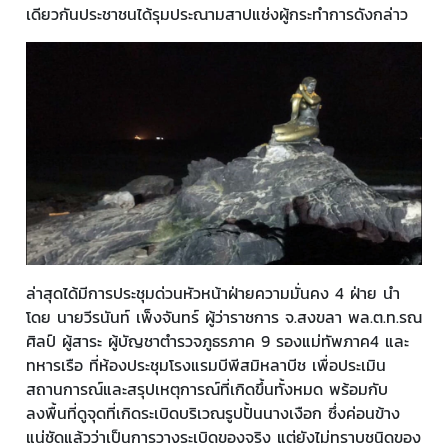
เดียวกันประชาชนได้รุมประณามสาปแช่งผู้กระทำการดังกล่าว
ล่าสุดได้มีการประชุมด่วนหัวหน้าฝ่ายความมั่นคง 4 ฝ่าย นำ
โดย นายวีรนันท์ เพ็งจันทร์ ผู้ว่าราชการ จ.สงขลา พล.ต.ท.รณ
ศิลป์ ผู้สาระ ผู้บัญชาตำรวจภูธรภาค 9 รองแม่ทัพภาค4 และ
ทหารเรือ ที่ห้องประชุมโรงแรมบีพีสมิหลาบีช เพื่อประเมิน
สถานการณ์และสรุปเหตุการณ์ที่เกิดขึ้นทั้งหมด พร้อมกับ
ลงพื้นที่ดูจุดที่เกิดระเบิดบริเวณรูปปั้นนางเงือก ซึ่งค่อนข้าง
แน่ชัดแล้วว่าเป็นการวางระเบิดของจริง แต่ยังไม่ทราบชนิดของ