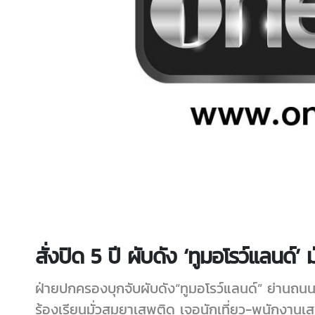
สั่งปิด 5 ปี ผับดัง ‘ทูมอโรว์แลนด์’ 
ฝ่ายปกครองบุกจับผับดัง“ทูมอโรว์แลนด์” ย่านถนนป
ร้องเรียนมั่วสุมยาเสพติด เจอนักเที่ยว-พนักงานเส