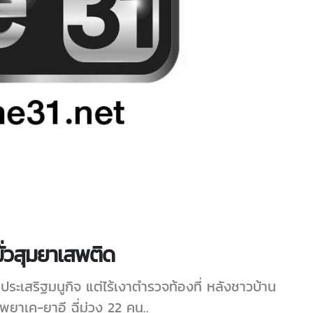
มั่วสุมยาเสพติด
ระเสริฐมนูกิจ แต่ไร้เงาตำรวจท้องที่ หลังชาวบ้าน
พยาเค-ยาอี ฉี่ม่วง 22 คน..