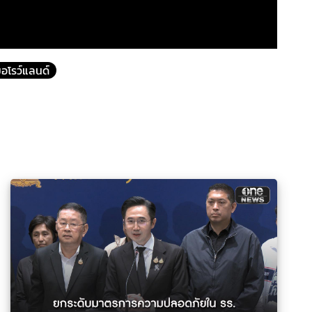
อโรว์แลนด์