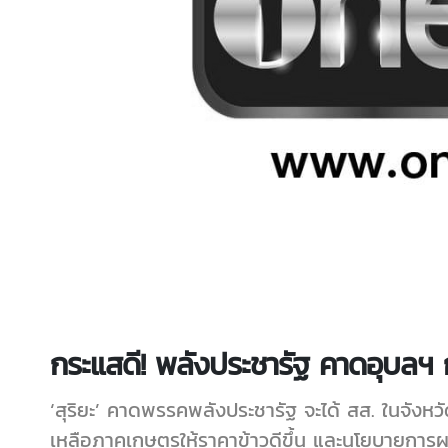
กระแสดี! พลังประชารัฐ คาดอุบลฯ กว
‘สุริยะ’ คาดพรรคพลังประชารัฐ จะได้ สส. ในจังหว
เหลือภาคเกษตรให้ราคาข้าวดีขึ้น และนโยบายการผล