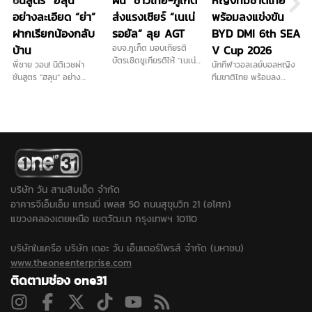
ชันสูตร “ฮลุน”
ฝัน" ชาวไทย-ภูเก็ต
หญิงทีมชาติไทย
อย่างละเอียด “ย่า”
ส่งแรงเชียร์ “เนเน่
พร้อมลงแข่งขัน
ฝากเรียกน้องกลับ
รอยัล” ลุย AGT
BYD DMI 6th SEA
บ้าน
อบจ.ภูเก็ต มอบเกียรติ
V Cup 2026
บัตรเชิดชูเกียรติให้ “เนเน่
พี่ชาย วอน! นิติเวชผ่า
นักกีฬาวอลเลย์บอลหญิง
รอยัล” ก่อนบินลุยเวทีระดับ
ชันสูตร “ฮลุน” อย่าง
ทีมชาติไทย พร้อมลง
โลก America’s Got
ละเอียด รับญาติติดใจสาร
แข่งขันรายการ BYD DMI
Talent (AGT) ท่ามกลาง
พิษในร่างกาย เนื่องจาก
6th SEA V Cup 2026
แฟนคลับและชาวภูเก็ตที่มา
ไม่มีร่องรอยการทำร้าย
ย้ำตอนนี้ทุกคนในทีมมีความ
ร่วมส่งกำลังใจอย่างอบอุ่น
ร่างกาย ส่วนทรัพย์สินไม่ได้
พร้อม เชื่อคว้าแชมป์ใน
นำกลับมีเพียงพาสปอร์ต
ประเทศไทยได้อย่างแน่นอน
เท่านั้น...
บริษัท วัน สามสิบเอ็ด จำกัด
อาคารจีเอ็มเอ็ม แกรมมี่ เพลส 50 ถนนสุขุมวิท 21 (อโศก)
แขวงคลองเตยเหนือ เขตวัฒนา กรุงเทพฯ 10110
บริษัทในเครือ บริษัท เดอะ วัน เอ็นเตอร์ไพรส์ จำกัด (มหาชน)
www.theoneenterprise.com
ติดตามช่อง one31