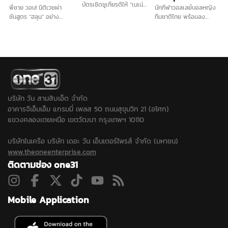
บัตรเชิดชูเกียรติให้ “เนเน่
พี่ชาย วอน! นิติเวชผ่า
นักกีฬาวอลเลย์บอลหญิง
รอยัล” ก่อนบินลุยเวทีระดับ
ชันสูตร “ฮลุน” อย่าง
ทีมชาติไทย พร้อมลง
โลก America’s Got
ละเอียด รับญาติติดใจสาร
แข่งขันรายการ BYD DMI
Talent (AGT) ท่ามกลาง
พิษในร่างกาย เนื่องจาก
6th SEA V Cup 2026
แฟนคลับและชาวภูเก็ตที่มา
ไม่มีร่องรอยการทำร้าย
ย้ำตอนนี้ทุกคนในทีมมีความ
ร่วมส่งกำลังใจอย่างอบอุ่น
ร่างกาย ส่วนทรัพย์สินไม่ได้
พร้อม เชื่อคว้าแชมป์ใน
นำกลับมีเพียงพาสปอร์ต
ประเทศไทยได้อย่างแน่นอน
เท่านั้น...
บริษัท วัน สามสิบเอ็ด จำกัด
อาคารจีเอ็มเอ็ม แกรมมี่ เพลส 50 ถนนสุขุมวิท 21 (อโศก)
แขวงคลองเตยเหนือ เขตวัฒนา กรุงเทพฯ 10110
บริษัทในเครือ บริษัท เดอะ วัน เอ็นเตอร์ไพรส์ จำกัด (มหาชน)
www.theoneenterprise.com
ติดตามช่อง one31
Mobile Application