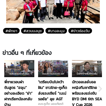
#พัทยา
#สวนนงนุช
#บางละมุง
#ข่าวช่องวัน
ข่าวอื่น ๆ ที่เกี่ยวข้อง
พี่ชายวอนผ่า
"เตรียมบินไปคว้า
นักวอลเลย์บอล
ชันสูตร “ฮลุน”
ฝัน" ชาวไทย-ภูเก็ต
หญิงทีมชาติไทย
อย่างละเอียด “ย่า”
ส่งแรงเชียร์ “เนเน่
พร้อมลงแข่งขัน
ฝากเรียกน้องกลับ
รอยัล” ลุย AGT
BYD DMI 6th SEA
บ้าน
อบจ.ภูเก็ต มอบเกียรติ
V Cup 2026