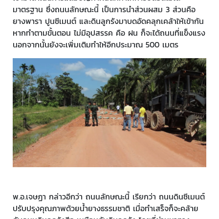
มาตรฐาน ซึ่งถนนลักษณะนี้ เป็นการนำส่วนผสม 3 ส่วนคือ
ยางพารา ปูนซีเมนต์ และดินลูกรังมาบดอัดคลุกเคล้าให้เข้ากัน
หากทำตามขั้นตอน ไม่มีอุปสรรค คือ ฝน ก็จะได้ถนนที่แข็งแรง
นอกจากนั้นยังจะเพิ่มเติมทำให้อีกประมาณ 500 เมตร
พ.อ.เจษฏา กล่าวอีกว่า ถนนลักษณะนี้ เรียกว่า ถนนดินซีเมนต์
ปรับปรุงคุณภาพด้วยน้ำยางธรรมชาติ เมื่อทำเสร็จก็จะคล้าย