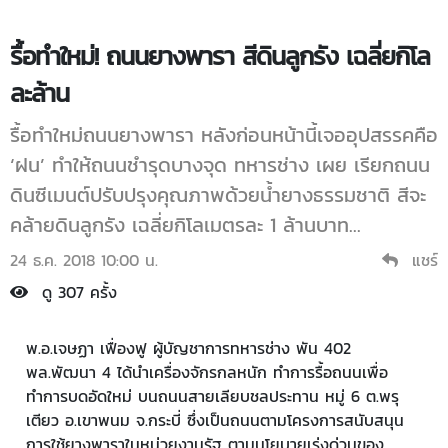
รื้อทำใหม่! ถนนยางพารา สีดินลูกรัง เฉลี่ยกิโล
ละล้าน
รื้อทำใหม่ถนนยางพารา หลังก่อนหน้านี้เจออุปสรรคคือ
‘ฝน’ ทำให้ถนนชำรุดบางจุด ทหารช่าง เผย เรียกถนน
ดินซีเมนต์ปรับปรุงคุณภาพด้วยน้ำยางธรรมชาติ สีจะ
คล้ายดินลูกรัง เฉลี่ยกิโลเมตรละ 1 ล้านบาท...
24 ธ.ค. 2018 10:00 น.
แชร์
ดู 307 ครั้ง
พ.อ.เจษฏา เฟื่องฟู ผู้บัญชาการทหารช่าง พัน 402
พล.พัฒนา 4 ได้นำเครื่องจักรกลหนัก ทำการรื้อถนนเพื่อ
ทำการบดอัดใหม่ บนถนนสายเลียบชลประทาน หมู่ 6 ต.พรุ
เตียว อ.เขาพนม จ.กระบี่ ซึ่งเป็นถนนตามโครงการสนับสนุน
การใช้ยางพาราในหน่วยงานรัฐ ตามนโยบายเร่งด่วนของ