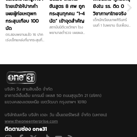
ไทยเข้าให้ปากคำ
ชันสูตร 8 ศพ ถูก
ยิงใน รร. ติด 0
เผยผู้ก่อเหตุพก
กระสุนทุกคน “1-4
วิชาภาษาไทยจริง
กระสุนเกือบ 100
นัด” เข้าจุดสำคัญ
เด็กนักเรียนเทพศิรินทร์
นนท์ 1 ในพยาน รับเพื่อน
นัด
สถาบันนิติเวชวิทยา โรง
ร่วมห้องที่ลงมือก่อเหตุยิง
พยาบาลตำรวจ เผยผล
ตร.สอบพยานแล้ว 16 ปาก
ใน รร.ติด 0 วิชาภาษาไทย
ชันสูตรเบื้องต้น เหยื่อ
เร่งเช็กแหล่งที่มากระสุนที่
จริง เคยบ่นว่าส่งงานครบ
เหตุกราดยิงในโรงเรียน
ใช้ก่อเหตุ เดินหน้าประสาน
แต่ครูยังไม่แก้เกรดให้
และครอบครัวผู้ก่อเหตุ
ครูภาษาไทยเข้าให้ปากคำ
รวม 8 ศพ ถูกกระสุนปืน
พร้อมลงพื้นที่ตรวจสอบ
ทุกราย พบตั้งแต่ 1 นัด ไป
สนามยิงปืนพื้นที่ใกล้เคียง
จนถึง 4 นัด ส่วนร่างเด็ก
ขยายปมเด็กเคยไปซ้อมยิง
ชายวัย 14 ปี ผู้ก่อเหตุ ถูก
ปืนหรือไม่หลังได้ข้อมูลเพิ่ม
ยิงเข้าศีรษะ 1 นัด กระสุน
ว่าเด็กชอบเล่นบีบีกัน...
ทะลุออก และพบเขม่าปืน
บริเวณบาดแผล สะท้อน
บริษัท วัน สามสิบเอ็ด จำกัด
ระยะยิงใกล้ผิวหนัง ขณะที่
อาคารจีเอ็มเอ็ม แกรมมี่ เพลส 50 ถนนสุขุมวิท 21 (อโศก)
ประเด็นวิสามัญฆาตกรรม
แขวงคลองเตยเหนือ เขตวัฒนา กรุงเทพฯ 10110
ยังต้องรอผลการสอบสวน
ของตำรวจ...
บริษัทในเครือ บริษัท เดอะ วัน เอ็นเตอร์ไพรส์ จำกัด (มหาชน)
www.theoneenterprise.com
ติดตามช่อง one31