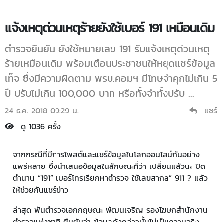
แจ้งเหตุด่วนเหตุร้ายยังใช้เบอร์ 191 เหมือนเดิม
ตำรวจยืนยัน ยังใช้หมายเลข 191 รับแจ้งเหตุด่วนเหตุ
ร้ายเหมือนเดิม พร้อมเตือนประชาชนให้หยุดแชร์ข้อมูล
เท็จ ซึ่งมีความผิดตาม พรบ.คอมฯ มีโทษจำคุกไม่เกิน 5
ปี ปรับไม่เกิน 100,000 บาท หรือทั้งจำทั้งปรับ ...
24 ธ.ค. 2018 09:29 น.
แชร์
ดู 1036 ครั้ง
จากกรณีที่มีการโพสต์และแชร์ข้อมูลในโลกออนไลน์กันอย่าง
แพร่หลาย ซึ่งนำเสนอข้อมูลในลักษณะที่ว่า เปลี่ยนแล้วนะ ปิด
ตำนาน “191” เบอร์โทรเรียกหาตำรวจ ใช้เลขสากล” 911 ? แล้ว
ให้ช่วยกันแชร์ข่าว
ล่าสุด พันตำรวจเอกกฤษณะ พัฒนเจริญ รองโฆษกสำนักงาน
ตำรวจแห่งชาติ ยืนยันว่า ข้อมูลดังกล่าวนั้นไม่เป็นความจริง