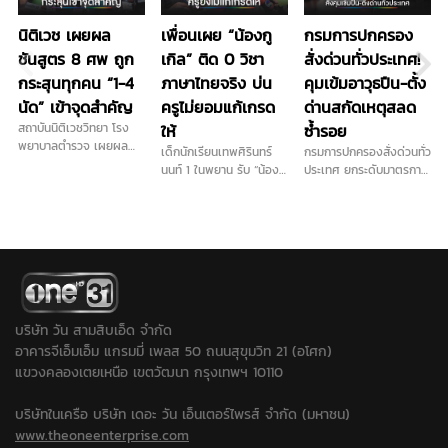
นิติเวช เผยผล
เพื่อนเผย “น้องกู
กรมการปกครอง
ชันสูตร 8 ศพ ถูก
เกิล” ติด 0 วิชา
สั่งด่วนทั่วประเทศ!
กระสุนทุกคน “1-4
ภาษาไทยจริง บ่น
คุมเข้มอาวุธปืน-ตั้ง
นัด” เข้าจุดสำคัญ
ครูไม่ยอมแก้เกรด
ด่านสกัดเหตุสลด
สถาบันนิติเวชวิทยา โรง
ให้
ซ้ำรอย
พยาบาลตำรวจ เผยผล
เด็กนักเรียนเทพศิรินทร์
กรมการปกครองสั่งด่วนทั่ว
ชันสูตรเบื้องต้น เหยื่อ
นนท์ 1 ในพยาน รับ “น้องกู
ประเทศ ยกระดับมาตรการ
เหตุกราดยิงในโรงเรียน
เกิล” ติด 0 วิชาภาษาไทย
ความปลอดภัยขั้นสูงสุด ปู
และครอบครัวผู้ก่อเหตุ
จริง เคยบ่นว่าส่งงานครบ
พรมตั้งจุดตรวจคุมเข้ม
รวม 8 ศพ ถูกกระสุนปืน
แต่ครูยังไม่แก้เกรดให้
อาวุธปืนและสถานที่สำคัญ
ทุกราย พบตั้งแต่ 1 นัด ไป
หลังเกิดเหตุสะเทือนขวัญ
จนถึง 4 นัด ส่วนร่างเด็ก
ในโรงเรียน เพื่อสกัดเหตุ
ชายวัย 14 ปี ผู้ก่อเหตุ ถูก
ซ้ำรอยและการลอกเลียน
ยิงเข้าศีรษะ 1 นัด กระสุน
แบบ
ทะลุออก และพบเขม่าปืน
บริเวณบาดแผล สะท้อน
บริษัท วัน สามสิบเอ็ด จำกัด
ระยะยิงใกล้ผิวหนัง ขณะที่
อาคารจีเอ็มเอ็ม แกรมมี่ เพลส 50 ถนนสุขุมวิท 21 (อโศก)
ประเด็นวิสามัญฆาตกรรม
แขวงคลองเตยเหนือ เขตวัฒนา กรุงเทพฯ 10110
ยังต้องรอผลการสอบสวน
ของตำรวจ...
บริษัทในเครือ บริษัท เดอะ วัน เอ็นเตอร์ไพรส์ จำกัด (มหาชน)
www.theoneenterprise.com