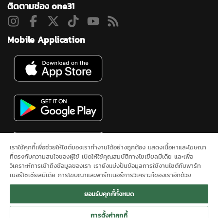
ติดตามช่อง one31
Mobile Application
เราใช้คุกกี้เพื่อช่วยให้ไซต์ของเราทำงานได้อย่างถูกต้อง แสดงเนื้อหาและโฆษณา
ที่ตรงกับความสนใจของผู้ใช้ เปิดให้ใช้คุณสมบัติทางโซเชียลมีเดีย และเพื่อ
วิเคราะห์การเข้าถึงข้อมูลของเรา เรายังแบ่งปันข้อมูลการใช้งานไซต์กับพาร์ท
เนอร์โซเชียลมีเดีย การโฆษณาและพาร์ทเนอร์การวิเคราะห์ของเราอีกด้วย
ดูสดช่อง 31
ละคร
ซิตคอม&ซีรีส์
ข่าวช่องวัน
ผังรายการ
นโยบาย
ยอมรับคุกกี้ทั้งหมด
ความเป็นส่วนตัว
ONEE
ติดต่อเรา
SITEMAP
การตั้งค่าคุกกี้