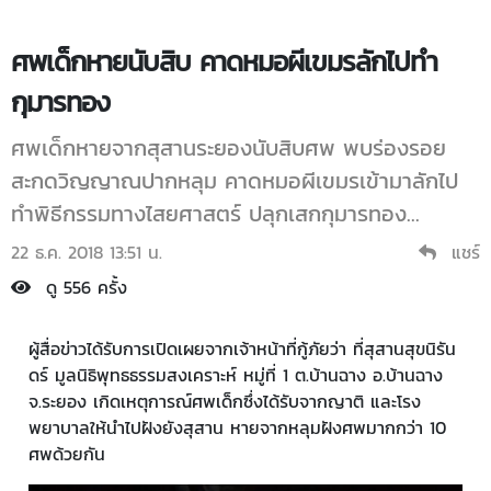
ศพเด็กหายนับสิบ คาดหมอผีเขมรลักไปทำ
กุมารทอง
ศพเด็กหายจากสุสานระยองนับสิบศพ พบร่องรอย
สะกดวิญญาณปากหลุม คาดหมอผีเขมรเข้ามาลักไป
ทำพิธีกรรมทางไสยศาสตร์ ปลุกเสกกุมารทอง...
22 ธ.ค. 2018 13:51 น.
แชร์
ดู 556 ครั้ง
ผู้สื่อข่าวได้รับการเปิดเผยจากเจ้าหน้าที่กู้ภัยว่า ที่สุสานสุขนิรัน
ดร์ มูลนิธิพุทธธรรมสงเคราะห์ หมู่ที่ 1 ต.บ้านฉาง อ.บ้านฉาง
จ.ระยอง เกิดเหตุการณ์ศพเด็กซึ่งได้รับจากญาติ และโรง
พยาบาลให้นำไปฝังยังสุสาน หายจากหลุมฝังศพมากกว่า 10
ศพด้วยกัน