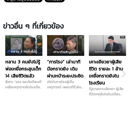
ข่าวอื่น ๆ ที่เกี่ยวข้อง
หลาน 3 คนยังไม่รู้
“ภารโรง” เล่านาที
เคาะเยียวยาผู้เสีย
พ่อเหยื่อกระสุนเด็ก
มือกราดยิง เดิน
ชีวิต รายละ 1 ล้าน
14 เสียชีวิตแล้ว
ผ่านหน้าระยะประชิด
เหยื่อกราดยิงใน
พี่สาว “รอง ผอ.กิตติพงศ์”
เปิดใจภารโรงผู้เห็น
โรงเรียน
เหยื่อเหตุกราดยิงโรงเรียน
เหตุการณ์ เผยนาทีรัวยิง
รัฐบาลเคาะเยียวยา ผู้เสีย
เทพศิรินทร์ นนทบุรี เดิน
ในโรงเรียนไร้ท่าทีตื่นกลัว
ชีวิตเหตุยิงในโรงเรียน
ทางมารับร่างน้องชายที่นิติ
ก่อนหลบตำรวจขึ้นอีก
จ.นนทบุรี รายละ 1 ล้านบาท
เวช โรงพยาบาลตำรวจ
อาคาร...
เทียบเกณฑ์ 4 เหตุสลดใน
เผยสุดสะเทือนใจ หลานทั้ง
อดีต เข้าเกณฑ์
3 คนยังไม่รู้ว่าพ่อเสียชีวิต
สาธารณภัย พร้อมเร่งจ่าย
ย้ำภูมิใจในตัวน้องชาย “เขา
โดยเร็ว …
กล้ามาก เขาตายในหน้าที่”
เตรียมนำร่างกลับประกอบ