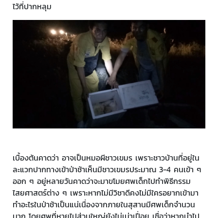
ไว้ที่ปากหลุม
เบื้องต้นคาดว่า อาจเป็นหมอผีชาวเขมร เพราะชาวบ้านที่อยู่ใน
ละแวกปากทางเข้าป่าช้าเห็นมีชาวเขมรประมาณ 3-4 คนเข้า ๆ
ออก ๆ อยู่หลายวันคาดว่าจะมาขโมยศพเด็กไปทำพิธีกรรม
ไสยศาสตร์ต่าง ๆ เพราะหากไม่มีวิชาดีคงไม่มีใครอยากเข้ามา
ทำอะไรในป่าช้าเป็นแน่เนื่องจากภายในสุสานมีศพเด็กจำนวน
มาก โดยศพที่หายไปส่วนใหญ่ยังไม่เน่าเปื่อย เชื่อว่าหากนำไป