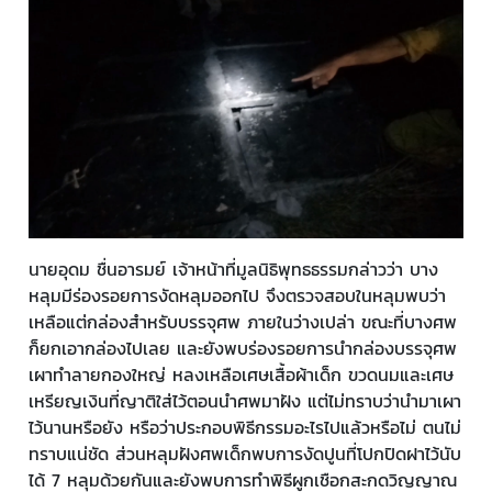
นายอุดม ชื่นอารมย์ เจ้าหน้าที่มูลนิธิพุทธธรรมกล่าวว่า บาง
หลุมมีร่องรอยการงัดหลุมออกไป จึงตรวจสอบในหลุมพบว่า
เหลือแต่กล่องสำหรับบรรจุศพ ภายในว่างเปล่า ขณะที่บางศพ
ก็ยกเอากล่องไปเลย และยังพบร่องรอยการนำกล่องบรรจุศพ
เผาทำลายกองใหญ่ หลงเหลือเศษเสื้อผ้าเด็ก ขวดนมและเศษ
เหรียญเงินที่ญาติใส่ไว้ตอนนำศพมาฝัง แต่ไม่ทราบว่านำมาเผา
ไว้นานหรือยัง หรือว่าประกอบพิธีกรรมอะไรไปแล้วหรือไม่ ตนไม่
ทราบแน่ชัด ส่วนหลุมฝังศพเด็กพบการงัดปูนที่โปกปิดฝาไว้นับ
ได้ 7 หลุมด้วยกันและยังพบการทำพิธีผูกเชือกสะกดวิญญาณ