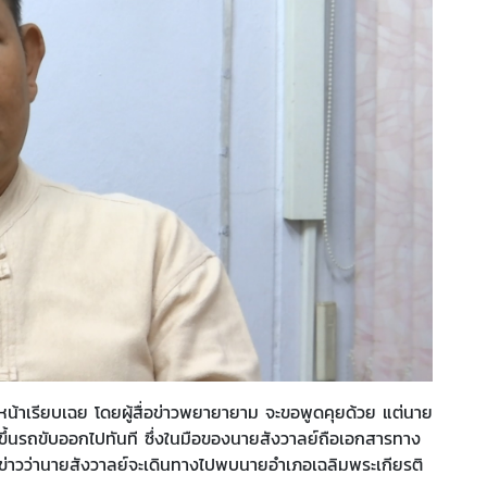
น้าเรียบเฉย โดยผู้สื่อข่าวพยายายาม จะขอพูดคุยด้วย แต่นาย
บขึ้นรถขับออกไปทันที ซึ่งในมือของนายสังวาลย์ถือเอกสารทาง
มีข่าวว่านายสังวาลย์จะเดินทางไปพบนายอำเภอเฉลิมพระเกียรติ