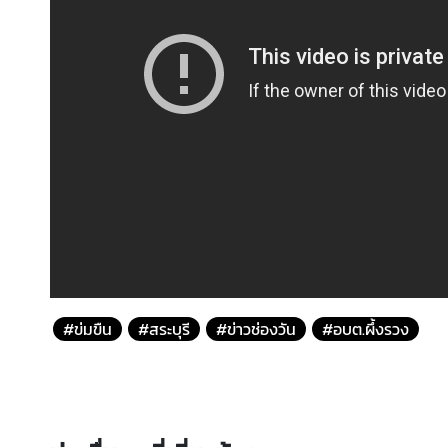
#ข่มขืน
#สระบุรี
#ข่าวช่องวัน
#อบต.ผึ้งรวง