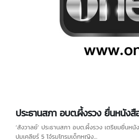
ประธานสภา อบต.ผึ้งรวง ยื่นหนังส
‘สังวาลย์’ ประธานสภา อบต.ผึ้งรวง เตรียมยื่นห
ปมเคลียร์ 5 โจ๋รุมโทรมเด็กหญิง...